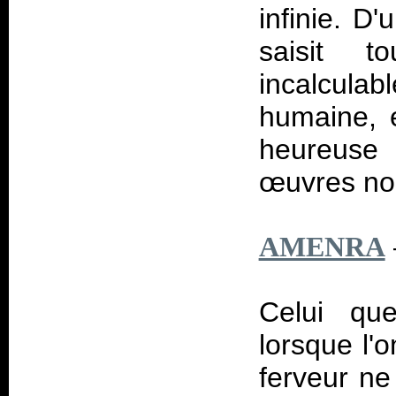
infinie. D'
saisit t
incalculab
humaine, e
heureuse 
œuvres no
AMENRA
Celui que
lorsque l'
ferveur n