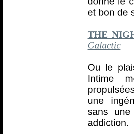
donne le co
et bon de s
THE NIG
Galactic
Ou le plai
Intime m
propulsées
une ingén
sans une 
addiction.