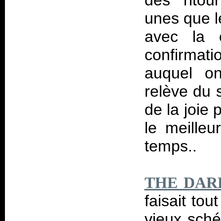
des ritou
unes que le
avec la 
confirmat
auquel on 
relève du 
de la joie 
le meille
temps..
THE DAR
faisait to
vieux sché