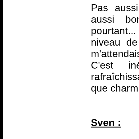
Pas auss
aussi 
pourtant..
niveau de
m'attendai
C'est in
rafraîchis
que charma
Sven :