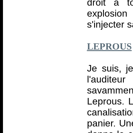
droit à t
explosio
s'injecter
LEPROUS
Je suis, j
l'audite
savamment
Leprous. L
canalisati
panier. Un