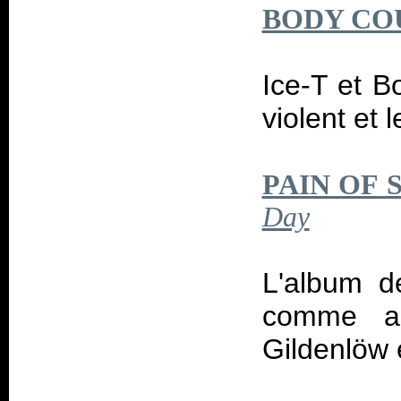
BODY CO
Ice-T et B
violent et 
PAIN OF 
Day
L'album d
comme au
Gildenlöw 