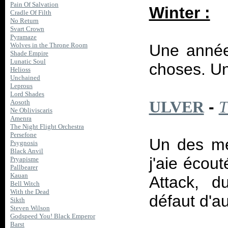
Pain Of Salvation
Winter :
Cradle Of Filth
No Return
Svart Crown
Pyramaze
Une année
Wolves in the Throne Room
Shade Empire
Lunatic Soul
choses. Un
Helioss
Unchained
Leprous
Lord Shades
-
ULVER
T
Aosoth
Ne Obliviscaris
Amenra
The Night Flight Orchestra
Persefone
Un des mei
Psygnosis
Black Anvil
j'aie écou
Pryapisme
Pallbearer
Kauan
Attack, d
Bell Witch
With the Dead
défaut d'a
Sikth
Steven Wilson
Godspeed You! Black Emperor
Barst