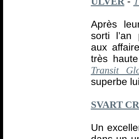
-
ULVER
T
Après leur
sorti l’an
aux affai
très haut
Transit Gl
superbe lu
SVART C
Un excelle