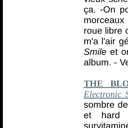
ça. -On po
morceaux p
roue libre
m'a l'air g
Smile
et on
album. - V
THE BL
Electronic 
sombre des
et hard 
survitami