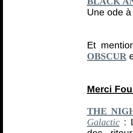
BLACK A
Une ode à l
Et mentio
e
OBSCUR
Merci Foul
THE NIG
: 
Galactic