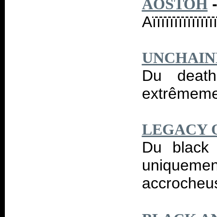
AOSTOH
Aïïïïïïïïïïïïïïï
UNCHAIN
Du death
extrêmemen
LEGACY 
Du black
uniquement
accrocheus