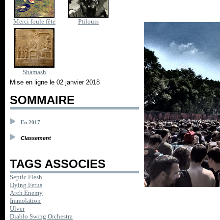
Merci foule fête
Ptilouis
Shamash
Mise en ligne le 02 janvier 2018
SOMMAIRE
En 2017
Classement
TAGS ASSOCIES
Septic Flesh
Dying Fetus
Arch Enemy
Immolation
Ulver
Diablo Swing Orchestra