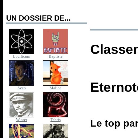
UN DOSSIER DE...
Classe
Lucificum
Baptiste
Eternot
Sven
Malice
Winter
Tabris
Le top pa