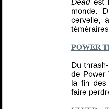
Dead
est 
monde. Du
cervelle, 
téméraires
POWER T
Du thrash
de Power T
la fin des
faire perdr