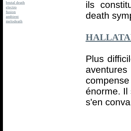
ils consti
brutal death
electro
fusion
death symp
ambient
melodeath
HALLATA
Plus diffi
aventures 
compense 
énorme. Il 
s'en conva