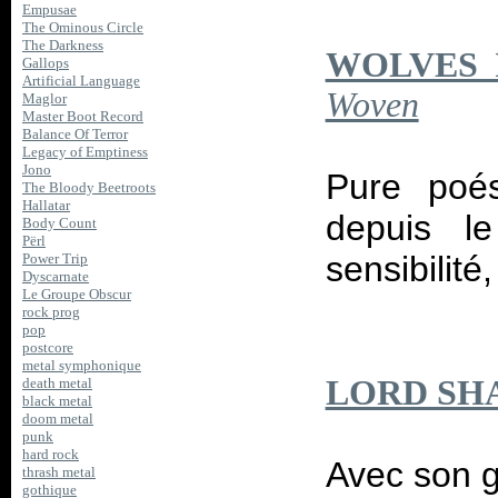
Empusae
The Ominous Circle
The Darkness
WOLVES 
Gallops
Artificial Language
Woven
Maglor
Master Boot Record
Balance Of Terror
Legacy of Emptiness
Jono
Pure poés
The Bloody Beetroots
Hallatar
depuis l
Body Count
Përl
sensibilité
Power Trip
Dyscarnate
Le Groupe Obscur
rock prog
pop
postcore
metal symphonique
LORD SH
death metal
black metal
doom metal
punk
hard rock
Avec son g
thrash metal
gothique