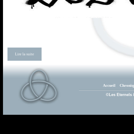
Lire la suite
Accueil
Chroniq
©Les Eternels 