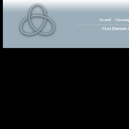
Accueil
Chroniq
©Les Eternels 