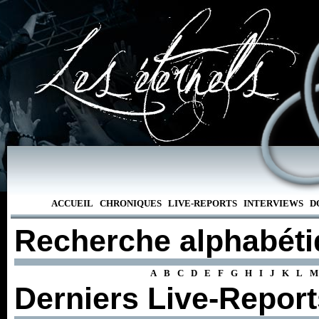
ACCUEIL
CHRONIQUES
LIVE-REPORTS
INTERVIEWS
D
Recherche alphabét
A
B
C
D
E
F
G
H
I
J
K
L
M
Derniers Live-Report