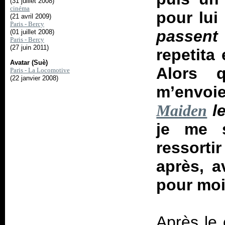
(31 juillet 2008)
cinéma
pour lui 
(21 avril 2009)
Paris - Bercy
passent 
(01 juillet 2008)
Paris - Bercy
(27 juin 2011)
repetita
Avatar (Suè)
Alors 
Paris - La Locomotive
(22 janvier 2008)
m’envo
le
Maiden
je me s
ressorti
après, 
pour moi
Après le 