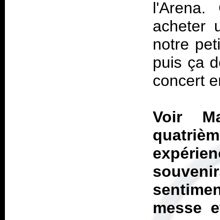
l'Arena.
acheter 
notre pet
puis ça d
concert en
Voir M
quatriè
expérien
souvenir
sentimen
messe et