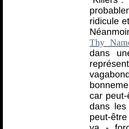
probablem
ridicule 
Néanmoins
Thy Nam
dans une
représen
vagabon
bonnemen
car peut-
dans les
peut-être
va - for