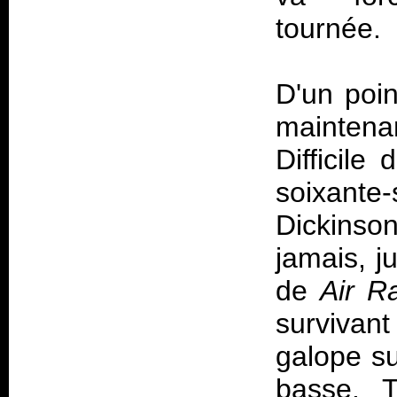
tournée.
D'un poin
maintena
Difficile
soixante
Dickinso
jamais, j
de
Air R
survivan
galope su
basse. T