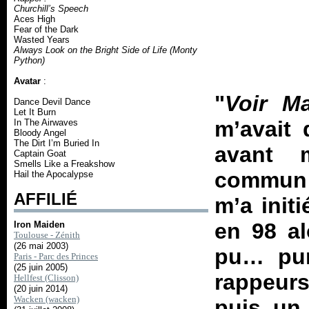
Churchill’s Speech
Aces High
Fear of the Dark
Wasted Years
Always Look on the Bright Side of Life (Monty
Python)
Avatar
:
"
Voir Ma
Dance Devil Dance
Let It Burn
m’avait 
In The Airwaves
Bloody Angel
The Dirt I’m Buried In
avant 
Captain Goat
Smells Like a Freakshow
commun e
Hail the Apocalypse
AFFILIÉ
m’a init
en 98 al
Iron Maiden
Toulouse - Zénith
(26 mai 2003)
pu… pur
Paris - Parc des Princes
(25 juin 2005)
rappeur
Hellfest (Clisson)
(20 juin 2014)
Wacken (wacken)
puis un 