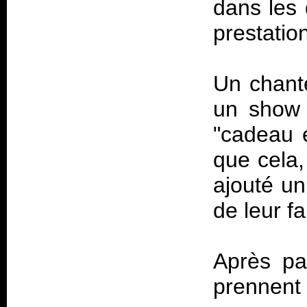
dans les 
prestation
Un chante
un show 
"cadeau 
que cela,
ajouté u
de leur f
Après pa
prennen