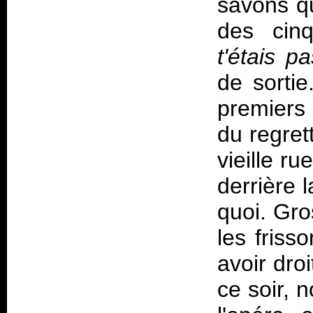
savons q
des cinq
t'étais p
de sorti
premiers 
du regret
vieille ru
derrière l
quoi. Gro
les friss
avoir dro
ce soir, 