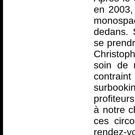
en 2003, 
monospa
dedans. 
se prendre
Christoph
soin de 
contraint
surbooki
profiteur
à notre c
ces circo
rendez-v