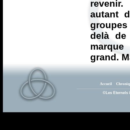
revenir
autant 
groupes 
delà de 
marque 
grand. M
Accueil
Chroniq
©Les Eternels 