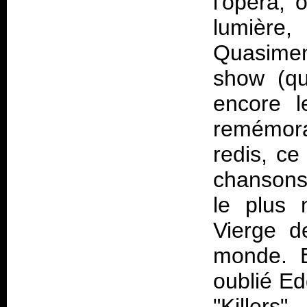
l'opéra, 
lumière,
Quasimen
show (qu'
encore l
remémora
redis, ce
chansons.
le plus 
Vierge d
monde. E
oublié E
"Killers