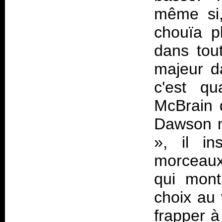
même si,
chouïa pl
dans tou
majeur d
c'est q
McBrain d
Dawson n
», il in
morceaux
qui mont
choix au 
frapper 