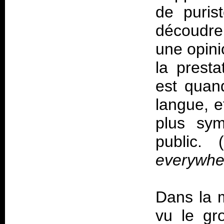
de puris
découdre.
une opini
la presta
est quan
langue, e
plus sym
public. (
everywher
Dans la m
vu le gr