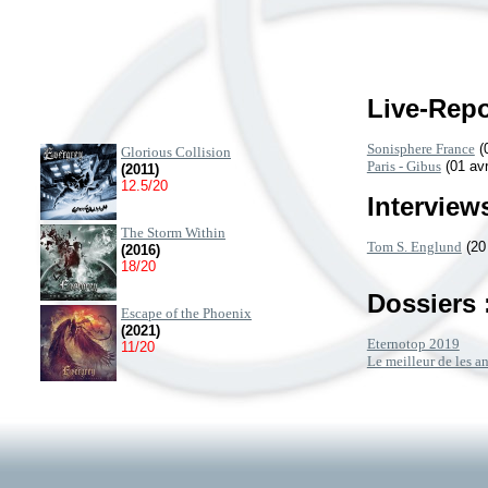
Live-Repo
Sonisphere France
(0
Glorious Collision
Paris - Gibus
(01 avr
(2011)
12.5/20
Interviews
The Storm Within
Tom S. Englund
(20
(2016)
18/20
Dossiers 
Escape of the Phoenix
(2021)
Eternotop 2019
11/20
Le meilleur de les 