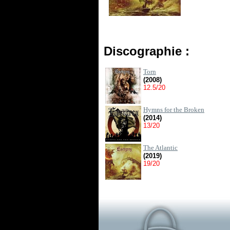
Discographie :
Torn
(2008)
12.5/20
Hymns for the Broken
(2014)
13/20
The Atlantic
(2019)
19/20