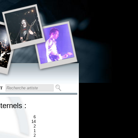
T
ternels :
6
14
2
1
2