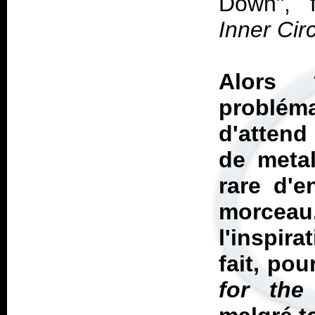
Down", 
Inner Cir
Alors 
problém
d'attend
de metal
rare d'e
morceau
l'inspir
fait, pou
for the