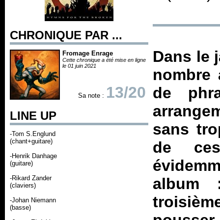
CHRONIQUE PAR ...
Dans le 
Fromage Enrage
Cette chronique a été mise en ligne
le 01 juin 2021
nombre a
13/20
de phra
Sa note :
arrange
LINE UP
sans tro
-Tom S.Englund
(chant+guitare)
de ces
-Henrik Danhage
évidem
(guitare)
-Rikard Zander
album :
(claviers)
troisièm
-Johan Niemann
(basse)