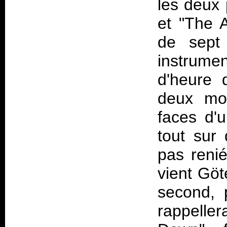
les deux 
et "The 
de sept 
instrume
d'heure 
deux mo
faces d'
tout sur 
pas reni
vient Göt
second, 
rappelle