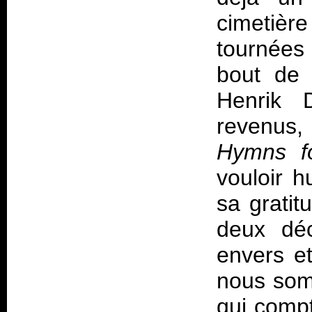
cimetièr
tournées
bout de 
Henrik 
revenus,
Hymns f
vouloir h
sa gratit
deux déc
envers et
nous som
qui compt