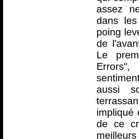
assez ne
dans les
poing lev
de l'avan
Le premi
Errors"
sentimen
aussi so
terrass
impliqué 
de ce c
meilleurs