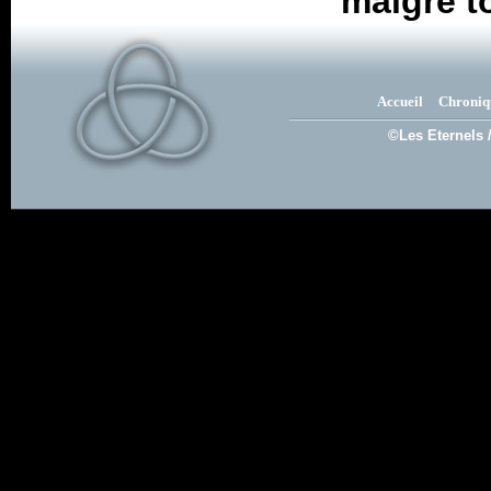
malgré t
Accueil
Chroniq
©Les Eternels 