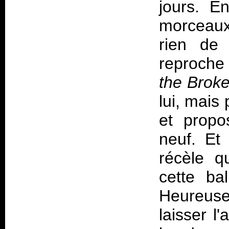
jours. E
morceaux,
rien de 
reproche 
the Brok
lui, mais
et propo
neuf. Et
récèle q
cette ba
Heureuse
laisser l