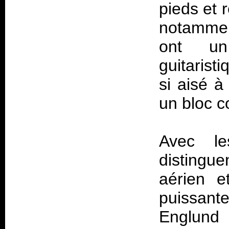
pieds et 
notamment
ont un
guitarist
si aisé à
un bloc 
Avec l
distingu
aérien e
puissante
Englund 