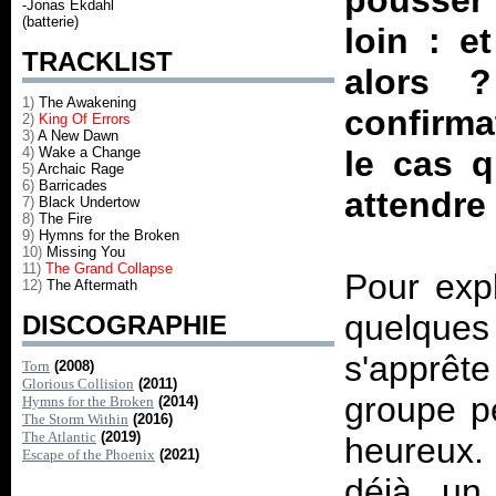
pousser
-Jonas Ekdahl
(batterie)
loin : e
TRACKLIST
alors 
1)
The Awakening
confirma
2)
King Of Errors
3)
A New Dawn
4)
Wake a Change
le cas q
5)
Archaic Rage
6)
Barricades
attendre
7)
Black Undertow
8)
The Fire
9)
Hymns for the Broken
10)
Missing You
11)
The Grand Collapse
Pour expl
12)
The Aftermath
quelques
DISCOGRAPHIE
s'apprête
Torn
(2008)
Glorious Collision
(2011)
groupe pe
Hymns for the Broken
(2014)
The Storm Within
(2016)
The Atlantic
(2019)
heureux. 
Escape of the Phoenix
(2021)
déjà un