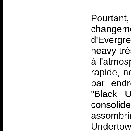
Pourtan
change
d'Evergr
heavy trè
à l'atmos
rapide, 
par endr
"Black U
consolid
assombri
Undertow