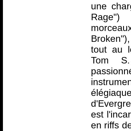
une char
Rage") 
morceaux
Broken"),
tout au 
Tom S.
passionné
instru
élégiaq
d'Evergr
est l'inc
en riffs 