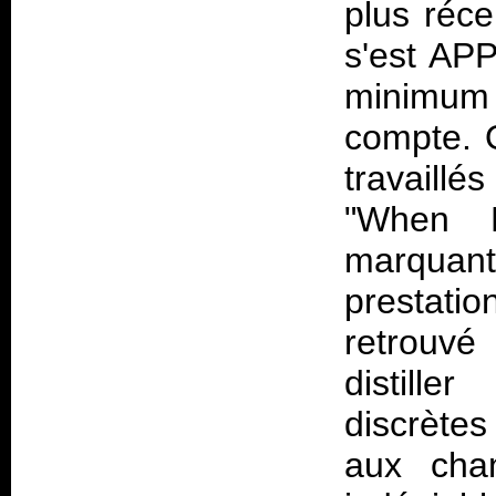
plus réce
s'est APP
minimum 
compte. O
travaill
"When K
marquan
prestatio
retrouvé 
distill
discrètes
aux cha