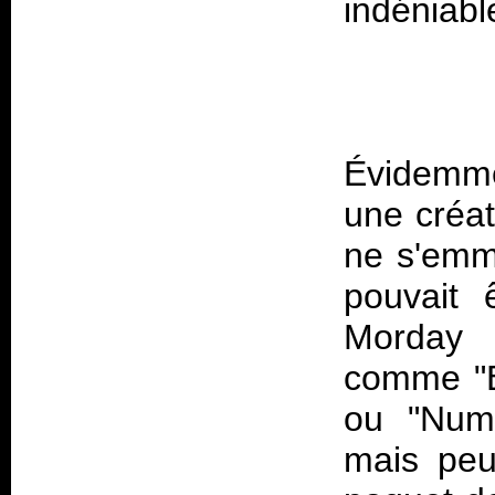
Évidemme
une créat
ne s'emm
pouvait
Morday 
comme "B
ou "Numb
mais peu