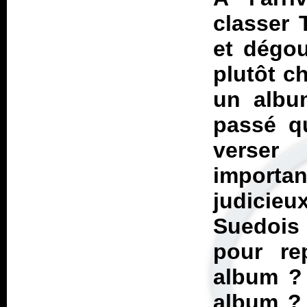
classer
et dégou
plutôt c
un album
passé qu
verser 
importa
judicieux
Suedois
pour re
album ? 
album ? 