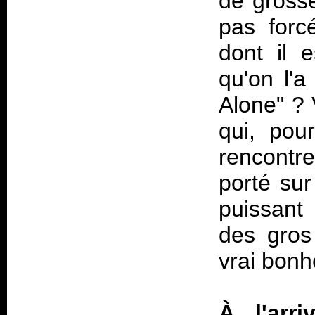
de grosse
pas forc
dont il e
qu'on l'a
Alone" ? 
qui, pou
rencontre
porté sur
puissant
des gros
vrai bonhe
À l'arr