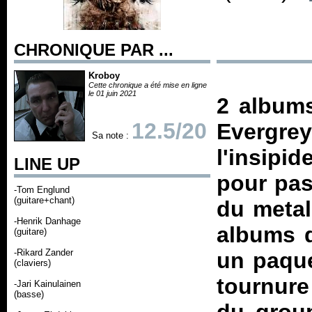
CHRONIQUE PAR ...
Kroboy
Cette chronique a été mise en ligne
le 01 juin 2021
2 albums
12.5/20
Evergrey
Sa note :
l'insipi
LINE UP
pour pas
-Tom Englund
(guitare+chant)
du metal
-Henrik Danhage
albums q
(guitare)
-Rikard Zander
un paque
(claviers)
tournure
-Jari Kainulainen
(basse)