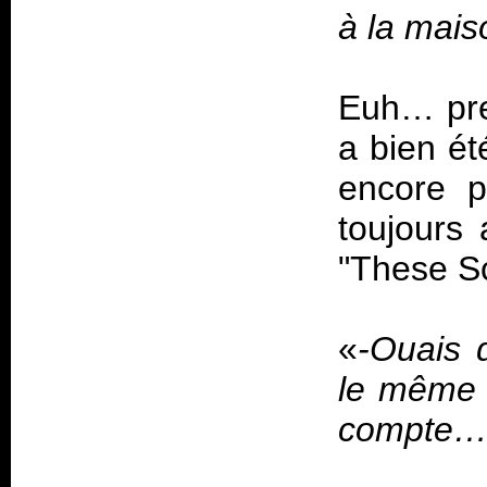
à la mais
Euh… pre
a bien ét
encore p
toujours 
«
-Ouais 
le même 
compte