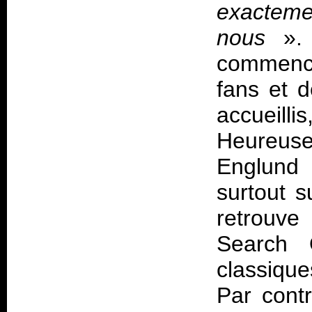
exactemen
nous
».
commence
fans et 
accueill
Heureusem
Englund 
surtout 
retrouve
Search 
classique
Par cont