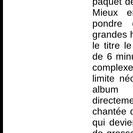
paquet de
Mieux e
pondre 
grandes 
le titre 
de 6 minu
complexe
limite né
album 
directe
chantée d
qui devie