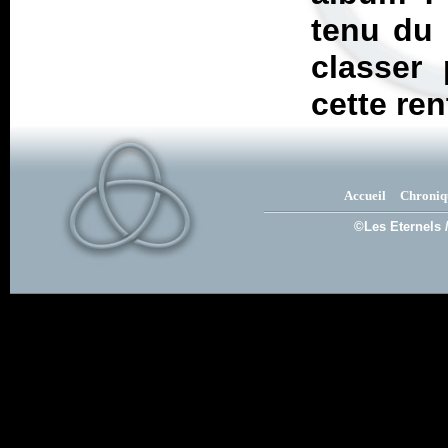
tenu du 
classer
cette ren
Accueil
Chroniq
©Les Eternels 