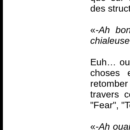
«
-Ah bon
chialeuse 
Euh… oui 
choses 
retombe
travers 
«
-Ah ouai