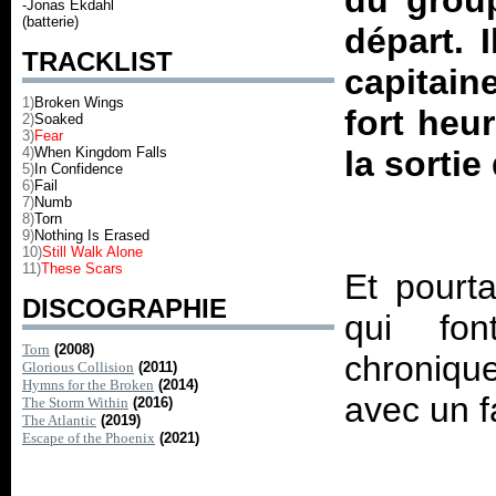
du group
-Jonas Ekdahl
(batterie)
départ. 
TRACKLIST
capitain
1)
Broken Wings
fort heu
2)
Soaked
3)
Fear
4)
When Kingdom Falls
la sortie
5)
In Confidence
6)
Fail
7)
Numb
8)
Torn
9)
Nothing Is Erased
10)
Still Walk Alone
11)
These Scars
Et pourt
DISCOGRAPHIE
qui fon
Torn
(2008)
chroniqu
Glorious Collision
(2011)
Hymns for the Broken
(2014)
The Storm Within
(2016)
The Atlantic
(2019)
Escape of the Phoenix
(2021)