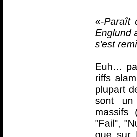
«
-Paraît 
Englund a
s'est rem
Euh… pas
riffs ala
plupart d
sont un 
massifs 
"Fail", "
que sur