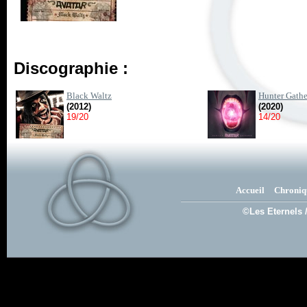
Discographie :
Black Waltz
Hunter Gathe
(2012)
(2020)
19/20
14/20
Accueil
Chroniq
©Les Eternels 