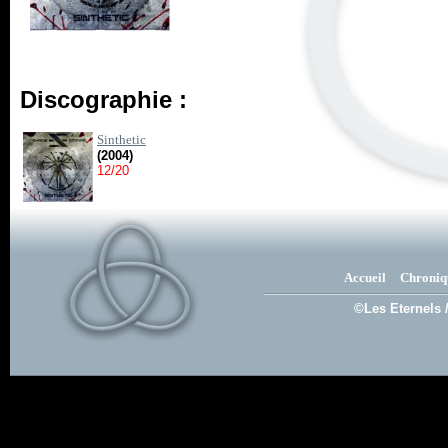
Discographie :
Sinthetic
(2004)
12/20
Accueil
Chroniq
©Les Eternels 