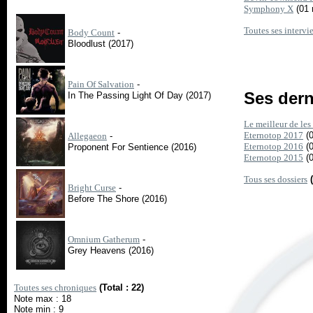
Symphony X
(01 
Toutes ses intervi
Body Count
-
Bloodlust (2017)
Pain Of Salvation
-
Ses dern
In The Passing Light Of Day (2017)
Le meilleur de le
Eternotop 2017
(0
Allegaeon
-
Eternotop 2016
(0
Proponent For Sentience (2016)
Eternotop 2015
(0
Tous ses dossiers
Bright Curse
-
Before The Shore (2016)
Omnium Gatherum
-
Grey Heavens (2016)
Toutes ses chroniques
(Total : 22)
Note max : 18
Note min : 9