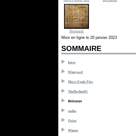
Shamash
Mise en ligne le 20 janvier 2023
SOMMAIRE
Intro
Wineyard
Merci Foule Fête
TheDecline01
Belzaran
eudus
Oriza
Winter