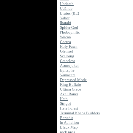
Undeath
Udånde
Brutus (BE)
Yakor
Ibaraki
Spider God
Phobophilic
Wucan
Gaerea
Holy Fawn
Glemsel
Scalping
Graceless
Asunojokei
Epitaphe
Vamacara
Depressed Mode
King Buffalo
Ultima Grace
Axel Bauer
Hath
Strigoi
Hate Forest
Terminal Khaos Builders
Beriedir
In Aphelion
Black Map
rock prog