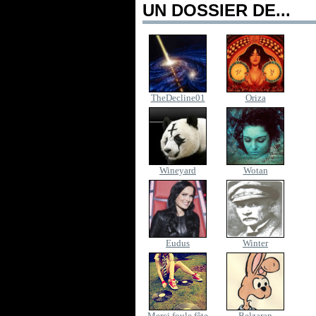
UN DOSSIER DE...
TheDecline01
Oriza
Wineyard
Wotan
Eudus
Winter
Merci foule fête
Belzaran