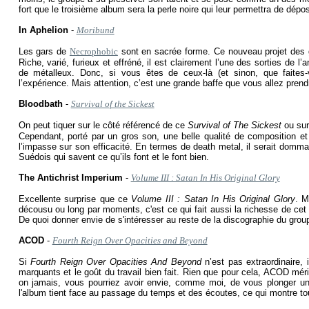
fort que le troisième album sera la perle noire qui leur permettra de dépo
In Aphelion
-
Moribund
Les gars de
Necrophobic
sont en sacrée forme. Ce nouveau projet des g
Riche, varié, furieux et effréné, il est clairement l’une des sorties de l
de métalleux. Donc, si vous êtes de ceux-là (et sinon, que faites
l’expérience. Mais attention, c’est une grande baffe que vous allez prend
Bloodbath
-
Survival of the Sickest
On peut tiquer sur le côté référencé de ce
Survival of The Sickest
ou sur
Cependant, porté par un gros son, une belle qualité de composition et d
l’impasse sur son efficacité. En termes de death metal, il serait domm
Suédois qui savent ce qu’ils font et le font bien.
The Antichrist Imperium
-
Volume III : Satan In His Original Glory
Excellente surprise que ce
Volume III : Satan In His Original Glory
. M
décousu ou long par moments, c'est ce qui fait aussi la richesse de ce
De quoi donner envie de s'intéresser au reste de la discographie du groupe
ACOD
-
Fourth Reign Over Opacities and Beyond
Si
Fourth Reign Over Opacities And Beyond
n’est pas extraordinaire,
marquants et le goût du travail bien fait. Rien que pour cela, ACOD mérite
on jamais, vous pourriez avoir envie, comme moi, de vous plonger un
l'album tient face au passage du temps et des écoutes, ce qui montre to