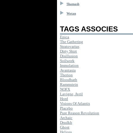
Shamash
Wotan
TAGS ASSOCIES
Epica
The Gathering
Stratovarius
Dirty Shirt
Disillusion
Soilwork
Immolation
Avantasia
Therion
Bloodbath
Rammstein
NOFX
Lavigne, Avril
Hord
Visions Of Atlantis
Placebo
Pure Reason Revolution
Archaic
Drudkh
Ghost
Helioss