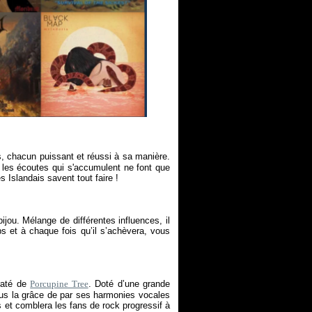
, chacun puissant et réussi à sa manière.
t les écoutes qui s'accumulent ne font que
 Islandais savent tout faire !
bijou. Mélange de différentes influences, il
 et à chaque fois qu’il s’achèvera, vous
 raté de
Porcupine Tree
. Doté d’une grande
 plus la grâce de par ses harmonies vocales
 et comblera les fans de rock progressif à