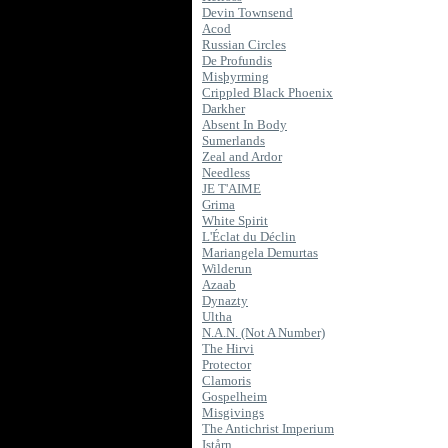
Devin Townsend
Acod
Russian Circles
De Profundis
Misþyrming
Crippled Black Phoenix
Darkher
Absent In Body
Sumerlands
Zeal and Ardor
Needless
JE T'AIME
Grima
White Spirit
L'Éclat du Déclin
Mariangela Demurtas
Wilderun
Azaab
Dynazty
Ultha
N.A.N. (Not A Number)
The Hirvi
Protector
Clamoris
Gospelheim
Misgivings
The Antichrist Imperium
Istårn