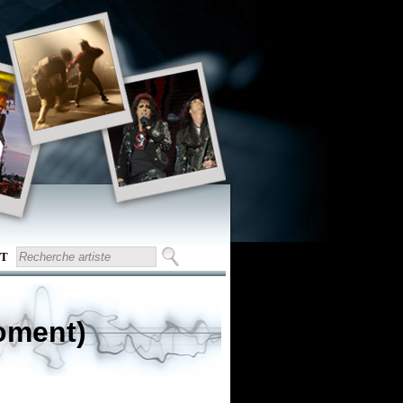
T
moment)