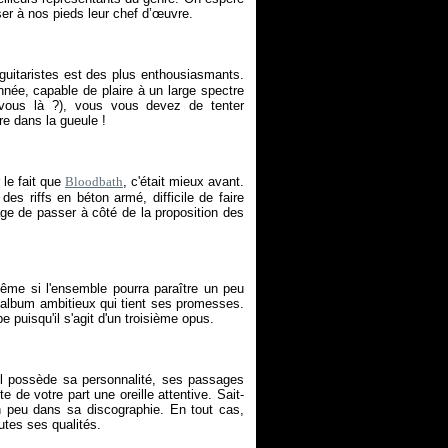
ser à nos pieds leur chef d’œuvre.
uitaristes est des plus enthousiasmants.
’année, capable de plaire à un large spectre
-vous là ?), vous vous devez de tenter
re dans la gueule !
 le fait que
Bloodbath
, c'était mieux avant.
es riffs en béton armé, difficile de faire
age de passer à côté de la proposition des
ême si l'ensemble pourra paraître un peu
t album ambitieux qui tient ses promesses.
 puisqu'il s'agit d'un troisième opus.
 il possède sa personnalité, ses passages
 de votre part une oreille attentive. Sait-
 peu dans sa discographie. En tout cas,
utes ses qualités.