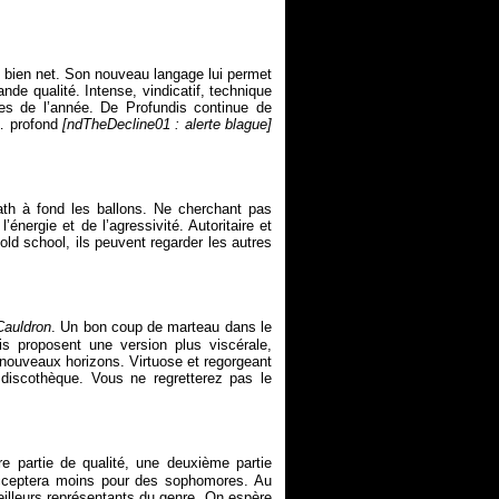
 bien net. Son nouveau langage lui permet
nde qualité. Intense, vindicatif, technique
es de l’année. De Profundis continue de
n… profond
[ndTheDecline01 : alerte blague]
th à fond les ballons. Ne cherchant pas
l’énergie et de l’agressivité. Autoritaire et
old school, ils peuvent regarder les autres
auldron
. Un bon coup de marteau dans le
s proposent une version plus viscérale,
e nouveaux horizons. Virtuose et regorgeant
iscothèque. Vous ne regretterez pas le
 partie de qualité, une deuxième partie
’acceptera moins pour des sophomores. Au
illeurs représentants du genre. On espère