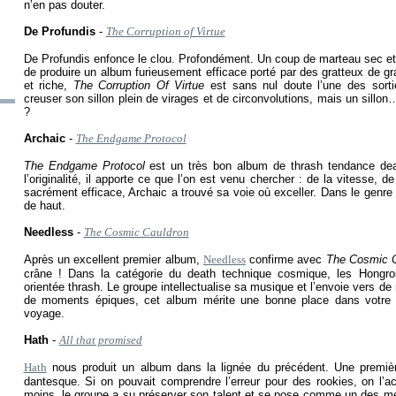
n’en pas douter.
De Profundis
-
The Corruption of Virtue
De Profundis enfonce le clou. Profondément. Un coup de marteau sec et
de produire un album furieusement efficace porté par des gratteux de gra
et riche,
The Corruption Of Virtue
est sans nul doute l’une des sorti
creuser son sillon plein de virages et de circonvolutions, mais un sillo
?
Archaic
-
The Endgame Protocol
The Endgame Protocol
est un très bon album de thrash tendance dea
l’originalité, il apporte ce que l’on est venu chercher : de la vitesse, de 
sacrément efficace, Archaic a trouvé sa voie où exceller. Dans le genre 
de haut.
Needless
-
The Cosmic Cauldron
Après un excellent premier album,
Needless
confirme avec
The Cosmic C
crâne ! Dans la catégorie du death technique cosmique, les Hongroi
orientée thrash. Le groupe intellectualise sa musique et l’envoie vers d
de moments épiques, cet album mérite une bonne place dans votre d
voyage.
Hath
-
All that promised
Hath
nous produit un album dans la lignée du précédent. Une première
dantesque. Si on pouvait comprendre l’erreur pour des rookies, on l
moins, le groupe a su préserver son talent et se pose comme un des me