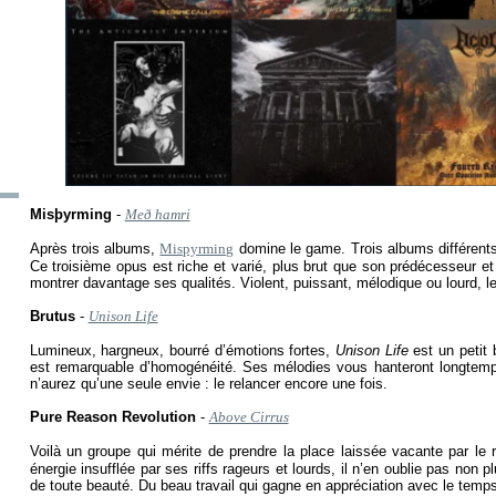
Misþyrming
-
Með hamri
Après trois albums,
Mispyrming
domine le game. Trois albums différents
Ce troisième opus est riche et varié, plus brut que son prédécesseur e
montrer davantage ses qualités. Violent, puissant, mélodique ou lourd, les
Brutus
-
Unison Life
Lumineux, hargneux, bourré d’émotions fortes,
Unison Life
est un petit 
est remarquable d’homogénéité. Ses mélodies vous hanteront longtemps
n’aurez qu’une seule envie : le relancer encore une fois.
Pure Reason Revolution
-
Above Cirrus
Voilà un groupe qui mérite de prendre la place laissée vacante par le
énergie insufflée par ses riffs rageurs et lourds, il n’en oublie pas non
de toute beauté. Du beau travail qui gagne en appréciation avec le temps