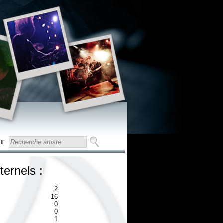
T
ternels :
2
16
0
0
1