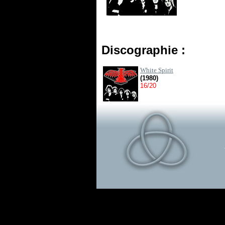
Discographie :
White Spirit
(1980)
16/20