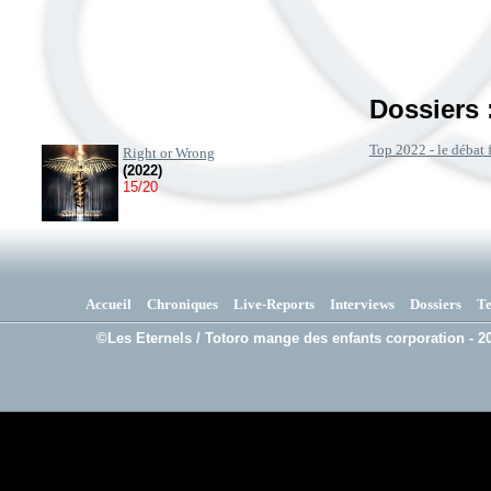
Dossiers 
Top 2022 - le débat 
Right or Wrong
(2022)
15/20
Accueil
Chroniques
Live-Reports
Interviews
Dossiers
T
©Les Eternels / Totoro mange des enfants corporation - 20