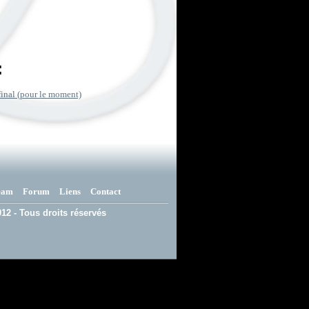
:
final (pour le moment)
eam
Forum
Liens
Contact
12 - Tous droits réservés