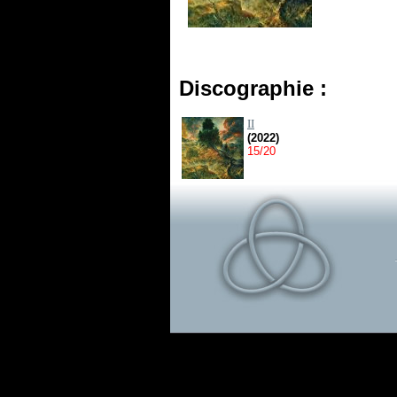
Discographie :
II
(2022)
15/20