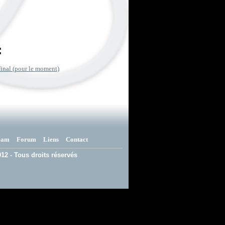
:
final (pour le moment)
eam
Forum
Liens
Contact
12 - Tous droits réservés