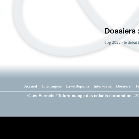
Dossiers 
Top 2022 - le débat 
Accueil
Chroniques
Live-Reports
Interviews
Dossiers
T
©Les Eternels / Totoro mange des enfants corporation - 20