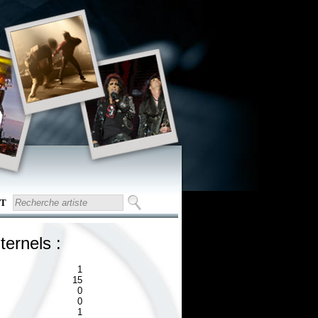
T
ternels :
1
15
0
0
1