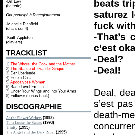
beats tr
-Bill Law
(batterie)
saturez 
Ont participé à l'enregistrement
:
fuck wit
-Michelle Richfield
(chant sur 4)
-That’s 
-Keith Appleton
(claviers)
c’est oka
TRACKLIST
-Deal?
1)
The Whore, the Cook and the Mother
-Deal!
2)
The Stance of Evander Sinque
3)
Der Überlende
4)
Heroin Chic
5)
Apocalypse Woman
6)
Base Level Erotica
Deal, dea
7)
Under Your Wings and into Your Arms
8)
Follower (bonus track)
s’est pas
DISCOGRAPHIE
death-me
As the Flower Withers
(1992)
Turn Loose the Swans
(1993)
concurre
Trinity
(1995)
The Angel and the Dark River
(1995)