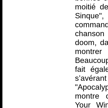
moitié d
Sinque", 
command
chanson
doom, da
montrer 
Beaucoup
fait égal
s’avérant
"Apocal
montre c
Your Win