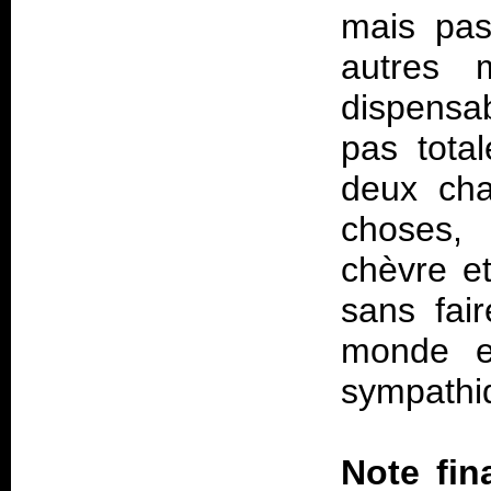
mais pas
autres 
dispensab
pas total
deux cha
choses, 
chèvre et
sans fai
monde ex
sympathi
Note fin