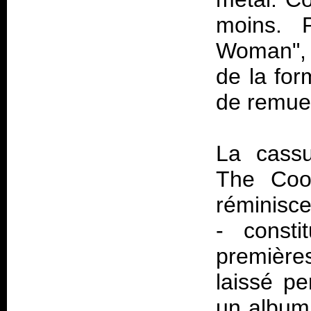
moins. P
Woman", l
de la for
de remuer
La cassu
The Coo
réminisc
- consti
premières
laissé p
un album