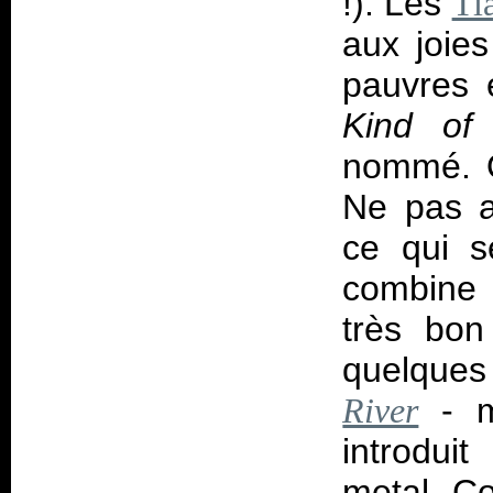
!). Les
Ti
aux joie
pauvres 
Kind of
nommé. 
Ne pas a
ce qui s
combine a
très bo
quelques
- m
River
introdui
metal. Co