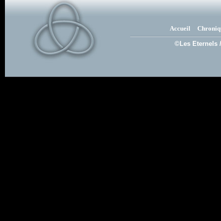
Accueil
Chroniq
©Les Eternels 