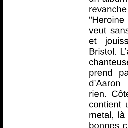
revanch
"Heroine
veut san
et joui
Bristol. 
chanteus
prend p
d’Aaron 
rien. Côt
contient 
metal, là
bonnes c