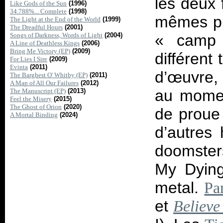
les deux 
Like Gods of the Sun
(1996)
34.788%... Complete
(1998)
mêmes pr
The Light at the End of the World
(1999)
The Dreadful Hours
(2001)
Songs of Darkness, Words of Light
(2004)
«
camp
A Line of Deathless Kings
(2006)
Bring Me Victory (EP)
(2009)
différent 
For Lies I Sire
(2009)
Evinta
(2011)
d’œuvre
The Barghest O' Whitby (EP)
(2011)
A Map of All Our Failures
(2012)
au momen
The Manuscript (EP)
(2013)
Feel the Misery
(2015)
The Ghost of Orion
(2020)
de proue
A Mortal Binding
(2024)
d’autres 
doomster
My Dying
metal.
Pa
et
Believe