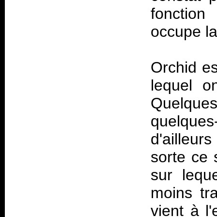
fonction
occupe la
Orchid
est
lequel o
Quelque
quelques
d'ailleu
sorte ce 
sur lequ
moins tr
vient à l