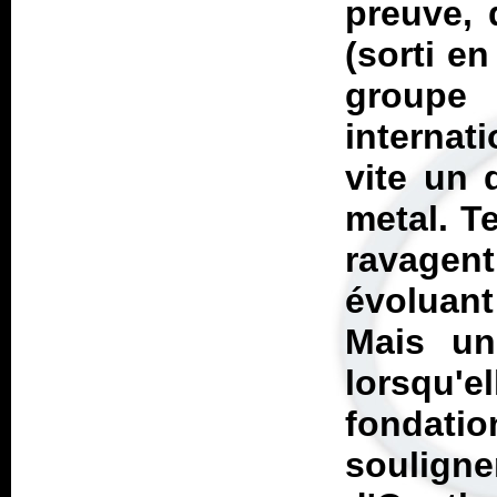
preuve, 
(sorti e
groupe
internat
vite un 
metal. T
ravagen
évoluant
Mais un
lorsqu'
fondati
souligne