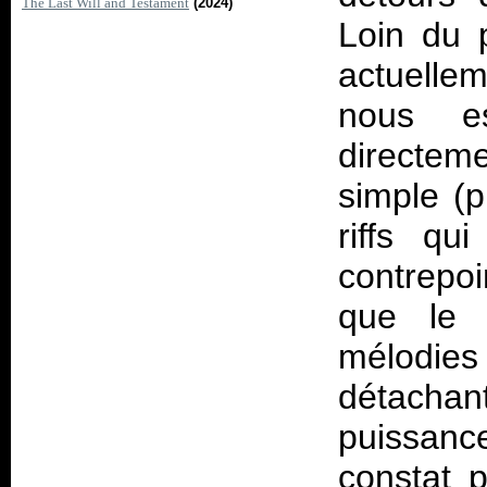
The Last Will and Testament
(2024)
Loin du 
actuelle
nous e
directem
simple (p
riffs qui
contrepo
que le 
mélodies 
détachan
puissanc
constat 