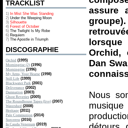
TRACKLIST
assure 
1)
In Mist She Was Standing
2)
Under the Weeping Moon
groupe
3)
Silhouette
4)
Forest of October
retrou
5)
The Twilight Is My Robe
6)
Requiem
lorsque
7)
The Apostle in Triumph
DISCOGRAPHIE
Orchid
,
Orchid
(1995)
Dan Swan
Morningrise (2)
(1996)
Morningrise
(1996)
connaiss
My Arms, Your Hearse
(1998)
Still Life
(1999)
Blackwater Park
(2001)
Deliverance
(2002)
Nous so
Damnation
(2003)
Ghost Reveries
(2005)
The Roundhouse Tapes (live)
(2007)
musique
Watershed
(2008)
Heritage
(2011)
productio
Pale Communion
(2014)
Sorceress
(2016)
détours 
In Cauda Venenum
(2019)