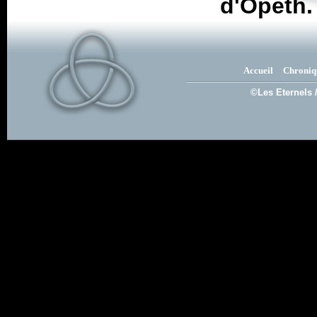
d'Opeth.
Accueil
Chroniq
©Les Eternels 