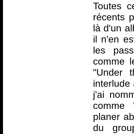
Toutes c
récents p
là d'un a
il n'en es
les pass
comme le
"Under t
interlude
j'ai nom
comme "
planer ab
du grou