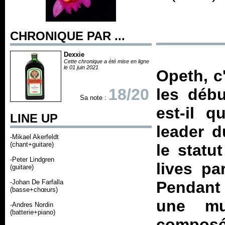
CHRONIQUE PAR ...
Dexxie
Cette chronique a été mise en ligne
le 01 juin 2021
Opeth, c
18/20
les débu
Sa note :
est-il q
LINE UP
leader d
-Mikael Akerfeldt
(chant+guitare)
le statu
-Peter Lindgren
lives pa
(guitare)
-Johan De Farfalla
Pendant 
(basse+chœurs)
une mu
-Andres Nordin
(batterie+piano)
composé