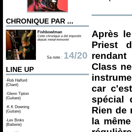
CHRONIQUE PAR ...
Après l
Fishbowlman
Cette chronique a été importée
depuis metal-immortel
Priest 
14/20
rendant
Sa note :
Class
ne 
LINE UP
instrume
-Rob Halford
(Chant)
car c'es
-Glenn Tipton
spécial 
(Guitare)
-K.K Downing
Rien de 
(Guitare)
la même
-Les Binks
(Batterie)