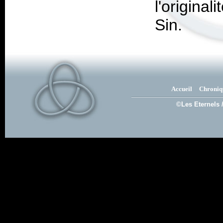
l'origina
Sin
.
Accueil
Chroniq
©Les Eternels 