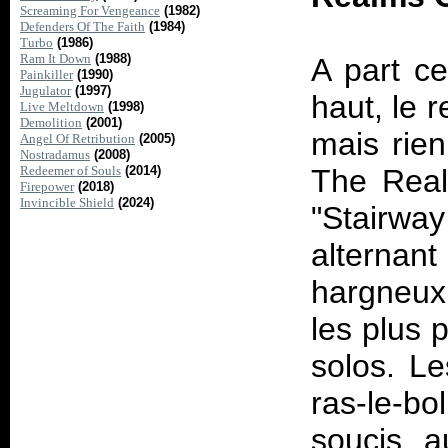
Screaming For Vengeance
(1982)
Defenders Of The Faith
(1984)
Turbo
(1986)
Ram It Down
(1988)
A part ce
Painkiller
(1990)
Jugulator
(1997)
haut, le 
Live Meltdown
(1998)
Demolition
(2001)
mais rien
Angel Of Retribution
(2005)
Nostradamus
(2008)
Redeemer of Souls
(2014)
The Real
Firepower
(2018)
Invincible Shield
(2024)
"Stairw
alternant
hargneux
les plus 
solos. Le
ras-le-bo
soucis a