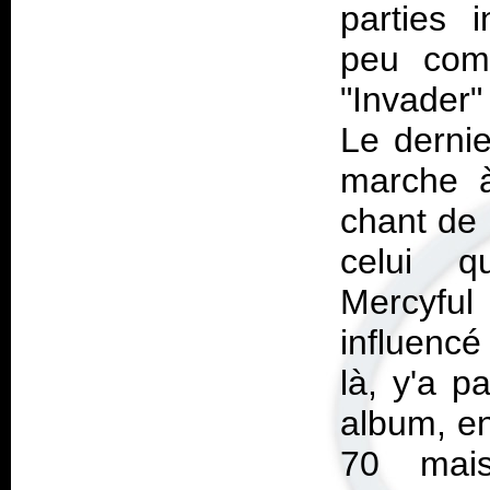
parties 
peu comm
"Invader"
Le dernie
marche à 
chant de
celui q
Mercyful
influencé
là, y'a p
album, e
70 mais