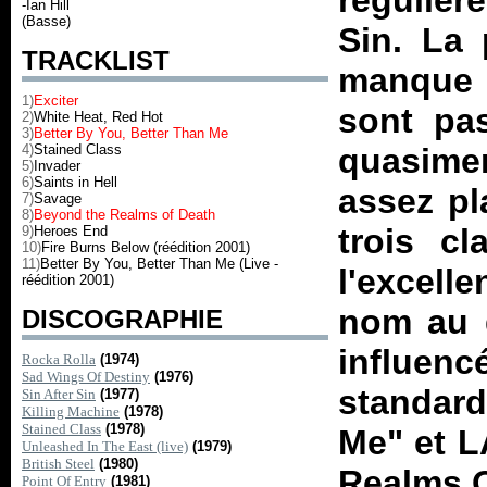
réguliè
-Ian Hill
(Basse)
Sin
. La 
TRACKLIST
manque 
1)
Exciter
sont pa
2)
White Heat, Red Hot
3)
Better By You, Better Than Me
4)
Stained Class
quasimen
5)
Invader
6)
Saints in Hell
assez pl
7)
Savage
8)
Beyond the Realms of Death
trois cl
9)
Heroes End
10)
Fire Burns Below (réédition 2001)
11)
Better By You, Better Than Me (Live -
l'excell
réédition 2001)
nom au g
DISCOGRAPHIE
influenc
Rocka Rolla
(1974)
Sad Wings Of Destiny
(1976)
standard
Sin After Sin
(1977)
Killing Machine
(1978)
Stained Class
(1978)
Me" et L
Unleashed In The East (live)
(1979)
British Steel
(1980)
Realms O
Point Of Entry
(1981)