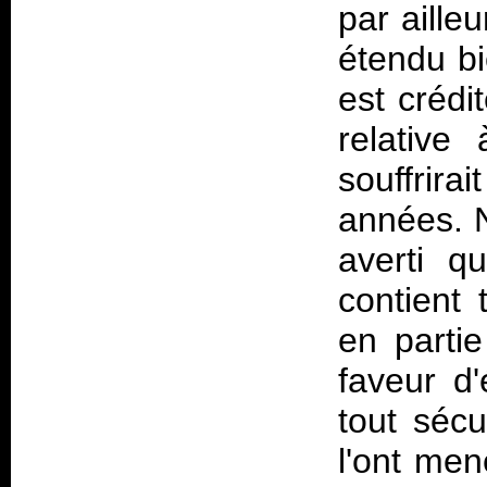
par aille
étendu bi
est crédi
relative
souffrir
années. N
averti q
contient
en parti
faveur d
tout sécu
l'ont men