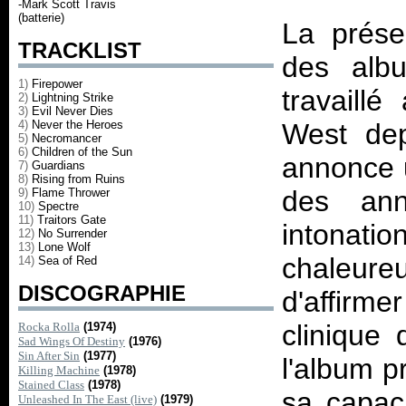
-Mark Scott Travis
(batterie)
La prése
TRACKLIST
des albu
1)
Firepower
travaillé
2)
Lightning Strike
3)
Evil Never Dies
4)
Never the Heroes
West dep
5)
Necromancer
6)
Children of the Sun
annonce u
7)
Guardians
8)
Rising from Ruins
des ann
9)
Flame Thrower
10)
Spectre
11)
Traitors Gate
intonati
12)
No Surrender
13)
Lone Wolf
chaleure
14)
Sea of Red
DISCOGRAPHIE
d'affirm
clinique
Rocka Rolla
(1974)
Sad Wings Of Destiny
(1976)
Sin After Sin
(1977)
l'album p
Killing Machine
(1978)
Stained Class
(1978)
sa capaci
Unleashed In The East (live)
(1979)