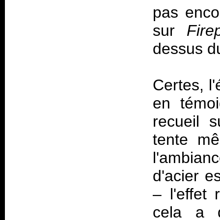
pas encor
sur
Fire
dessus du
Certes, l
en témoi
recueil 
tente mê
l'ambian
d'acier e
– l'effet
cela a d