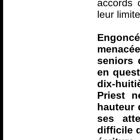
accords
leur limit
Engonc
menacée,
seniors 
en quest
dix-huit
Priest n
hauteur 
ses att
difficile