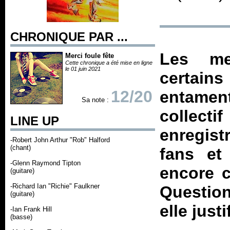
CHRONIQUE PAR ...
Les me
Merci foule fête
Cette chronique a été mise en ligne
le 01 juin 2021
certai
12/20
entamen
Sa note :
collecti
LINE UP
enregist
-Robert John Arthur "Rob" Halford
(chant)
fans et
-Glenn Raymond Tipton
encore c
(guitare)
-Richard Ian "Richie" Faulkner
Question
(guitare)
elle justi
-Ian Frank Hill
(basse)