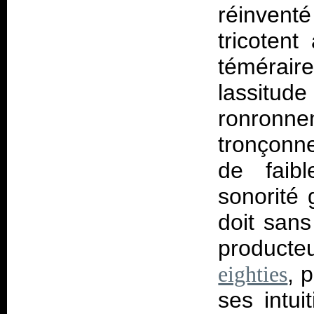
réinventé
tricoten
témérai
lassitud
ronron
tronçonne
de faib
sonorité 
doit san
product
, 
eighties
ses intui