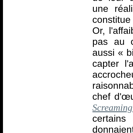
une réal
constitu
Or, l'aff
pas au c
aussi «
b
capter l'
accroc
raisonnab
chef d'œ
Screamin
certain
donnaient