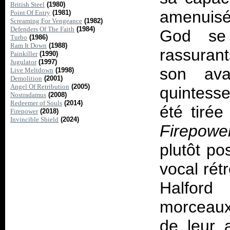
British Steel
(1980)
amenuisé
Point Of Entry
(1981)
Screaming For Vengeance
(1982)
Defenders Of The Faith
(1984)
God se
Turbo
(1986)
Ram It Down
(1988)
rassurant
Painkiller
(1990)
Jugulator
(1997)
son ava
Live Meltdown
(1998)
Demolition
(2001)
Angel Of Retribution
(2005)
quintess
Nostradamus
(2008)
Redeemer of Souls
(2014)
été tiré
Firepower
(2018)
Invincible Shield
(2024)
Firepowe
plutôt po
vocal rét
Halford
morceaux,
de leur a