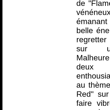
de "Flame
vénéneux
émanant 
belle éne
regretter
sur u
Malheure
deux 
enthousi
au thème
Red" sur
faire vi