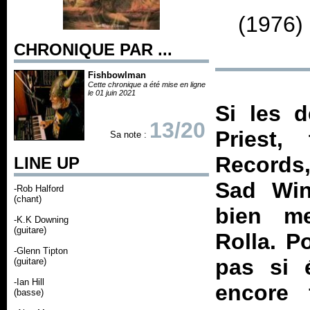
(1976)
CHRONIQUE PAR ...
Fishbowlman
Cette chronique a été mise en ligne
le 01 juin 2021
Si les 
13/20
Priest,
Sa note :
Records,
LINE UP
Sad Wi
-Rob Halford
(chant)
bien me
-K.K Downing
(guitare)
Rolla
. P
-Glenn Tipton
pas si é
(guitare)
-Ian Hill
encore 
(basse)