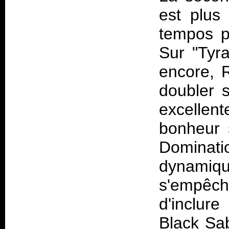
est plus
tempos pl
Sur "Tyr
encore, 
doubler 
excellent
bonheur s
Dominat
dynamiq
s'empêch
d'inclur
Black Sab