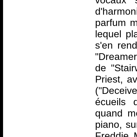
vocaux s
d'harmon
parfum m
lequel p
s'en ren
"Dreamer 
de "Stai
Priest, a
("Deceiv
écueils 
quand mê
piano, su
Freddie M