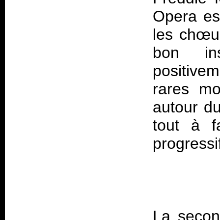
Opera
est
les chœur
bon ins
positive
rares mo
autour du
tout à f
La seco