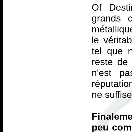
Of Dest
grands c
métalliq
le vérita
tel que 
reste de 
n'est p
réputati
ne suffis
Finalem
peu comp