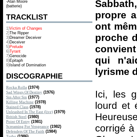
Sabbath
-Alan Moore
(batterie)
propre 
TRACKLIST
ont même
1)
Victim of Changes
2)
The Ripper
proche d
3)
Dreamer Deceiver
4)
Deceiver
convient
5)
Prelude
6)
Tyrant
7)
Genocide
qui n'a
8)
Epitaph
9)
Island of Domination
lyrisme 
DISCOGRAPHIE
Rocka Rolla
(1974)
Ici, les
Sad Wings Of Destiny
(1976)
Sin After Sin
(1977)
Killing Machine
(1978)
lourd et
Stained Class
(1978)
Unleashed In The East (live)
(1979)
Heureuse
British Steel
(1980)
Point Of Entry
(1981)
corrigé à
Screaming For Vengeance
(1982)
Defenders Of The Faith
(1984)
Turbo
(1986)