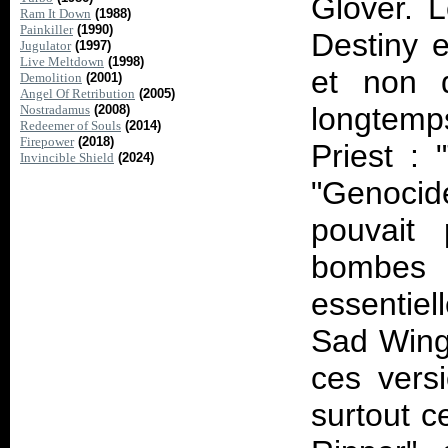
Glover. L
Ram It Down
(1988)
Painkiller
(1990)
Destiny
e
Jugulator
(1997)
Live Meltdown
(1998)
et non d
Demolition
(2001)
Angel Of Retribution
(2005)
longtemp
Nostradamus
(2008)
Redeemer of Souls
(2014)
Firepower
(2018)
Priest : 
Invincible Shield
(2024)
"Genocid
pouvait 
bombes 
essentie
Sad Wing
ces versi
surtout c