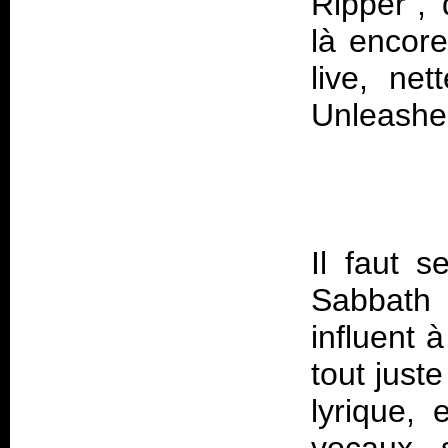
Ripper",
là encore
live, net
Unleashe
Il faut s
Sabbath 
influent 
tout just
lyrique,