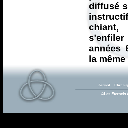
diffusé 
instructi
chiant,
s'enfil
années 8
la même 
Accueil
Chroniq
©Les Eternels 