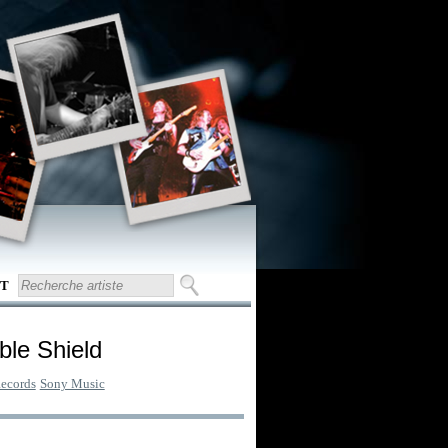
T
ible Shield
ecords
Sony Music