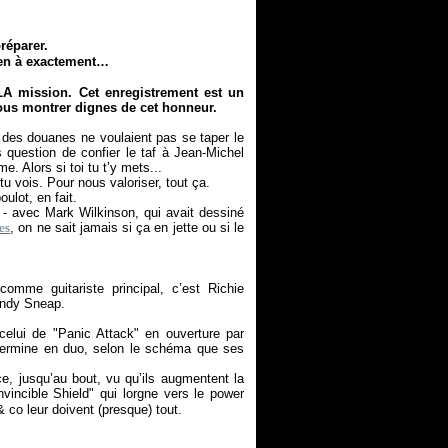
réparer.
men à exactement…
 LA mission. Cet enregistrement est un
ous montrer dignes de cet honneur.
 des douanes ne voulaient pas se taper le
s question de confier le taf à Jean-Michel
. Alors si toi tu t’y mets...
tu vois. Pour nous valoriser, tout ça.
oulot, en fait.
k - avec Mark Wilkinson, qui avait dessiné
es
, on ne sait jamais si ça en jette ou si le
comme guitariste principal, c’est Richie
'Andy Sneap.
, celui de "Panic Attack" en ouverture par
 termine en duo, selon le schéma que ses
e, jusqu’au bout, vu qu’ils augmentent la
nvincible Shield" qui lorgne vers le power
 co leur doivent (presque) tout.