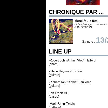
CHRONIQUE PAR ...
Merci foule fête
Cette chronique a été mise e
le 08 avril 2024
13/
Sa note :
LINE UP
-Robert John Arthur "Rob" Halford
(chant)
-Glenn Raymond Tipton
(guitare)
-Richard Ian "Richie" Faulkner
(guitare)
-Ian Frank Hill
(basse)
-Mark Scott Travis
(batterie)