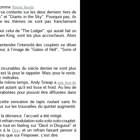
e comme
Virgin Steele
.
se contente sur les deux derniers tiers de
s" et "Giants in the Sky". Pourquoi pas, ils
ue les thèmes ne sont pas franchement
out celui de "The Lodger", qui aurait fait un
en King, sont les plus accrocheurs. Alors
entendre l’intensité des couplets se diluer
r, à l’image de "Gates of Hell", "Sons of
 incunables du siècle dernier ne sont plus
 est là pour le rappeler. Mais pour le reste,
ux mélodies.
ans le même temps, Andy Sneap a
une fois de
 autant qu’il est lisse et froid. Au lieu de
 rabotées pour pouvoir être diffusées dans
cette sensation de tapis roulant sans fin
us sur les trouvailles du quintet augmenté.
la déviance, l’accueil a été mitigé.
refrain-modulation-solo-solo-solo-couplet-
ée tout en feeling sur "Devil in Disguise" et
ée à la
Ozzy
et un refrain faisant penser à
oins que sur
Firepower
, c’est dire.