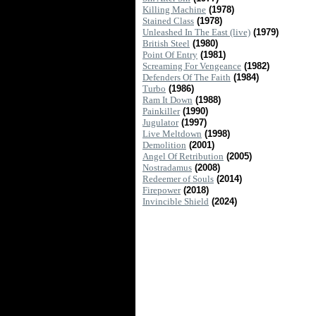
Killing Machine
(1978)
Stained Class
(1978)
Unleashed In The East (live)
(1979)
British Steel
(1980)
Point Of Entry
(1981)
Screaming For Vengeance
(1982)
Defenders Of The Faith
(1984)
Turbo
(1986)
Ram It Down
(1988)
Painkiller
(1990)
Jugulator
(1997)
Live Meltdown
(1998)
Demolition
(2001)
Angel Of Retribution
(2005)
Nostradamus
(2008)
Redeemer of Souls
(2014)
Firepower
(2018)
Invincible Shield
(2024)