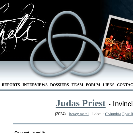
E-REPORTS
INTERVIEWS
DOSSIERS
TEAM
FORUM
LIENS
CONTAC
Judas Priest
- Invinc
(2024) -
heavy metal
- Label :
Columbia
Epic R
-Ça y est, le voilà.