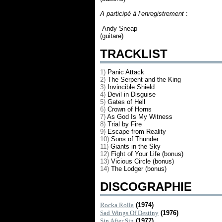
A participé à l’enregistrement
:
-Andy Sneap
(guitare)
TRACKLIST
1)
Panic Attack
2)
The Serpent and the King
3)
Invincible Shield
4)
Devil in Disguise
5)
Gates of Hell
6)
Crown of Horns
7)
As God Is My Witness
8)
Trial by Fire
9)
Escape from Reality
10)
Sons of Thunder
11)
Giants in the Sky
12)
Fight of Your Life (bonus)
13)
Vicious Circle (bonus)
14)
The Lodger (bonus)
DISCOGRAPHIE
Rocka Rolla
(1974)
Sad Wings Of Destiny
(1976)
Sin After Sin
(1977)