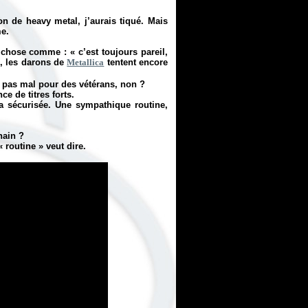
on de heavy metal, j’aurais tiqué. Mais
me.
ue chose comme :
«
c’est toujours pareil,
, les darons de
Metallica
tentent encore
jà pas mal pour des vétérans, non ?
ce de titres forts.
a sécurisée. Une sympathique routine,
hain ?
 «
routine
» veut dire.