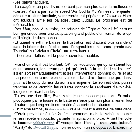
-Les papys fatiguent.
-Tu exagères un peu. Ils ne tombent pas non plus dans la molless
-Certes. Mais à part sur le speed "As God Is My Witness", le quintet 
dérouler à allure familiale, voire carrément pépère sur "Crown of Horn
ont toujours aimé les ballades, chez Judas. Le problème est q
mémorables.
-Pas fifou, non. À la limite, les refrains de "Fight of Your Life" et surt
bon générique pour une adaptation grand public d’un roman de Steph
qu’il s’agit de titres bonus.
-Et quand le rythme baisse, la frustration est d’autant plus grande d’
dans la tiédeur de mélodies pas désagréables mais sans grande saveu
Thunder" ou "Vicious Circle", un autre bonus.
-Et encore, Halford est là pour sauver les meubles.
-Franchement, il est bluffant. OK, les vocalises qui dynamitaient les
qu’un souvenir, le scream pas joli qu’il tente à la fin de "Trial by Fire"
il s’en sort remarquablement et ses interventions donnent du relief a
-La production le met bien en valeur, il faut dire. Dommage que d
plus
fait le coup du mur du son sans aspérité. Le son est clair, puissant
trancher et de vrombir, les guitares donnent le sentiment d’avoir été
les galeries marchandes.
-Tu es une dure fille, Eve. Mais je ne te donne pas tort. Et puis 
provoquée par la basse et la batterie n’aide pas non plus à rester foc
D’autant que l’originalité est restée à la porte des studios.
-En même temps, la
dernière fois
que le Priest a essayé de faire dans 
-C’était prévisible (tu l’as?). Je comprends mais le schéma couplet-
refrain répété en boucle, ça bride l’inspiration à force. À part l’envol
la lourdeur
sabbathienne
d’"Escape from Reality", avec voix trafiqu
"Vanity" de
Dweezil Zappa
, rien ne dévie, rien ne dépasse. Encore m