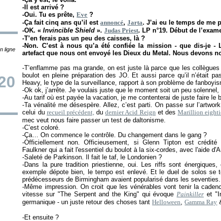
-Il est arrivé ?
-Oui. Tu es prête,
Eve
?
-Ça fait cinq ans qu’il est
annoncé
,
Jarta
. J’ai eu le temps de me p
-OK. «
Invincible Shield
».
Judas Priest
. LP n°19. Début de l’exa
-T’en ferais pas un peu des caisses, là ?
-Non. C’est à nous qu’a été confiée la mission - que dis-je -
n ligne
artefact que nous ont envoyé les Dieux du Metal. Nous devons n
-T’enflamme pas ma grande, on est juste là parce que les collègues
boulot en pleine préparation des JO. Et aussi parce qu’il n’était pa
20
Heavy, le type de la surveillance, rapport à son problème de fanboyisme
-Ok ok, j’arrête. Je voulais juste que le moment soit un peu solennel, 
-Au tarif où est payée la vacation, je me contenterai de juste faire le b
-Ta vénalité me désespère. Allez, c’est parti. On passe sur l’artwor
celui du
recueil précédent,
du
dernier Acid Reign
et des
Marillion eighti
mec veut nous faire passer un test de daltonisme.
-C’est coloré.
-Ça… On commence le contrôle. Du changement dans le gang ?
-Officiellement non. Officieusement, si Glenn Tipton est crédité 
Faulkner qui a fait l'essentiel du boulot à la six-cordes, avec l'aide d
-Saleté de Parkinson. Il fait le taf, le Londonien ?
-Dans la pure tradition priestienne, oui. Les riffs sont énergiques
exemple dépote bien, le tempo est enlevé. Et le duel de solos se
prédécesseurs de Birmingham avaient popularisé dans les seventies.
-Même impression. On croit que les vénérables vont tenir la cadenc
vitesse sur "The Serpent and the King" qui évoque
Painkiller
et "I
germanique - un juste retour des choses tant
Helloween
,
Gamma Ray
&
-Et ensuite ?