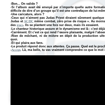
-Bon... On valide ?
-Si l’album avait été envoyé par n’importe quelle autre formati
difficile de dire d’un groupe qu’il est une contrefaçon de lui-mê
-Une caricature, alors ?
-Ceux qui n’aiment pas Judas Priest diraient sûrement quelq
Judas et
AC/DC
même combat, zéro prise de risque
».
Au moins
des
trucs
. Ils se plantent une fois sur deux, mais ils essaient.
-Le chanteur historique assure et le dynamisme est là : c'est dé
-Carrément. Et c’est ce qui rend l’œuvre plaisante, malgré l’absen
-Rien de méchant, ni de mièvre en dépit de la production ultr
quoi.
-Et qui plaira aux fans.
-Le produit répond donc aux attentes. Ça passe. Quel est le proc
-
Accept
. Là, ma belle, tu vas vraiment comprendre ce que le mot