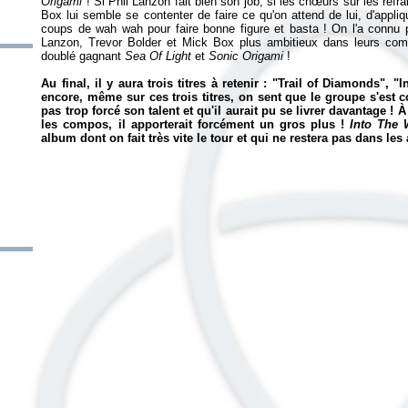
Origami
! Si Phil Lanzon fait bien son job, si les chœurs sur les ref
Box lui semble se contenter de faire ce qu'on attend de lui, d'appliq
coups de wah wah pour faire bonne figure et basta ! On l'a connu 
Lanzon, Trevor Bolder et Mick Box plus ambitieux dans leurs co
doublé gagnant
Sea Of Light
et
Sonic Origami
!
Au final, il y aura trois titres à retenir : "Trail of Diamonds", 
encore, même sur ces trois titres, on sent que le groupe s'est 
pas trop forcé son talent et qu'il aurait pu se livrer davantage !
les compos, il apporterait forcément un gros plus !
Into The 
album dont on fait très vite le tour et qui ne restera pas dans le