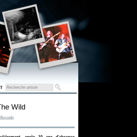
T
The Wild
 Records
ulièrement, après 10 ans d'absence