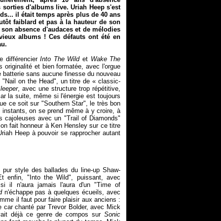
sorties d'albums live. Uriah Heep s'est
... il était temps après plus de 40 ans
tôt faiblard et pas à la hauteur de son
ar son absence d'audaces et de mélodies
s vieux albums ! Ces défauts ont été en
au.
e différencier
Into The Wild
et
Wake The
 originalité et bien formatée, avec l'orgue
 batterie sans aucune finesse du nouveau
 "Nail on the Head", un titre de « classic-
leeper
, avec une structure trop répétitive,
ar la suite, même si l'énergie est toujours
que ce soit sur "Southern Star", le très bon
s instants, on se prend même à y croire, à
s cajoleuses avec un "Trail of Diamonds"
n fait honneur à Ken Hensley sur ce titre
d'Uriah Heep à pouvoir se rapprocher autant
 pur style des ballades du line-up Shaw-
t enfin, "Into the Wild", puissant, avec
si il n'aura jamais l'aura d'un "Time of
d
n'échappe pas à quelques écueils, avec
me il faut pour faire plaisir aux anciens :
e car chanté par Trevor Bolder, avec Mick
ouvait déjà ce genre de compos sur
Sonic