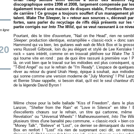
discographique entre 1998 et 2008, largement compensée par les 
également trouvé une maison de disques stable, Frontiers Records
de carrière ! Ce groupe a toujours souffert d'un management plu
talent.
Wake The Sleeper
, le « retour aux sources », décevait p
fortes, sans parler du recyclage de riffs déjà présents sur le
partie corrigés sur
Into The Wild
, qui se veut rassurant à ce nive
n ligne
Pourtant, dès le titre d'ouverture, "Nail on the Head", rien ne sembl
Sleeper
: production identique, estampillée « classic-rock » donc sans
Hammond qui va bien, les guitares wah wah de Mick Box et la grosse
20
venu Russell Gilbrook, loin du jeu élégant et stylé de Lee Kerslake !
rock » sans intérêt, comme on en trouvait pléthore sur
Wake The S
qui tourne vite en rond : pas de quoi être rassuré à première vue ! P
là, on voit bien que le travail sur les mélodies est plus conséquent, 
"T-Bird Angel" ou sur le refrain de "I'm Ready". L'espace de quelque
rêver au retour du grand Uriah Heep, épique à souhait, aux mélodie
qui sonne comme une version moderne de "July Morning" ! Phil Lanzo
et Bernie Shaw rappelle, si besoin était, qu'il est le seul chanteur 
de la légende David Byron !
Même chose pour la belle ballade "Kiss of Freedom", dans le plus
Lanzon, "Shelter from the Rain" et "Love in Silence" en tête ! E
d'excellents chœurs sur le refrain, un titre qui cartonne, même 
Revelation" ou "Universal Wheels" ! Malheureusement,
Into The Wil
plusieurs titres d'une banalité peu commune, « classic-rock » bien com
"Money Talk", "Believe" et "Lost", ce dernier se démarquant du rest
Box en renfort ! "Lost" n'a rien de surprenant ceci dit, on retr