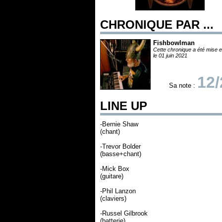
CHRONIQUE PAR ...
Fishbowlman
Cette chronique a été mise e
le 01 juin 2021
12/
Sa note :
LINE UP
-Bernie Shaw
(chant)
-Trevor Bolder
(basse+chant)
-Mick Box
(guitare)
-Phil Lanzon
(claviers)
-Russel Gilbrook
(batterie)