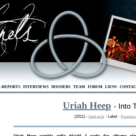
E-REPORTS
INTERVIEWS
DOSSIERS
TEAM
FORUM
LIENS
CONTAC
Uriah Heep
- Into 
(2011) -
hard rock
- Label :
Frontiers
Uriah Heep semble enfin décidé à sortir des albums rég