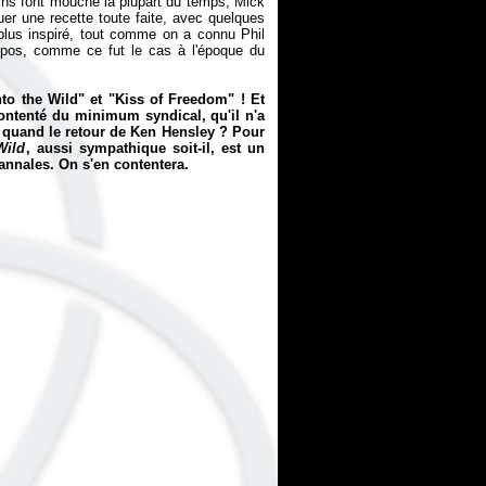
rains font mouche la plupart du temps, Mick
uer une recette toute faite, avec quelques
plus inspiré, tout comme on a connu Phil
mpos, comme ce fut le cas à l'époque du
"Into the Wild" et "Kiss of Freedom" ! Et
contenté du minimum syndical, qu'il n'a
 À quand le retour de Ken Hensley ? Pour
Wild
, aussi sympathique soit-il, est un
s annales. On s'en contentera.