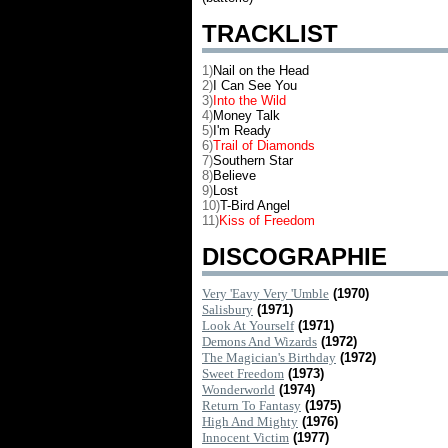
TRACKLIST
1)
Nail on the Head
2)
I Can See You
3)
Into the Wild
4)
Money Talk
5)
I'm Ready
6)
Trail of Diamonds
7)
Southern Star
8)
Believe
9)
Lost
10)
T-Bird Angel
11)
Kiss of Freedom
DISCOGRAPHIE
Very 'Eavy Very 'Umble
(1970)
Salisbury
(1971)
Look At Yourself
(1971)
Demons And Wizards
(1972)
The Magician's Birthday
(1972)
Sweet Freedom
(1973)
Wonderworld
(1974)
Return To Fantasy
(1975)
High And Mighty
(1976)
Innocent Victim
(1977)