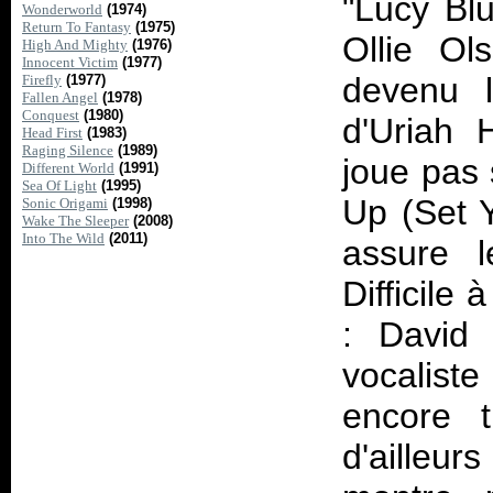
"Lucy Blu
Wonderworld
(1974)
Return To Fantasy
(1975)
Ollie Ol
High And Mighty
(1976)
Innocent Victim
(1977)
devenu l
Firefly
(1977)
Fallen Angel
(1978)
Conquest
(1980)
d'Uriah 
Head First
(1983)
Raging Silence
(1989)
joue pas
Different World
(1991)
Sea Of Light
(1995)
Up (Set Y
Sonic Origami
(1998)
Wake The Sleeper
(2008)
Into The Wild
(2011)
assure l
Difficile
: David
vocaliste
encore t
d'ailleur