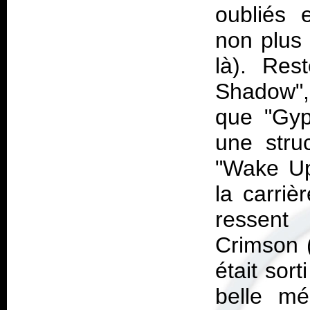
oubliés e
non plus 
là). Res
Shadow",
que "Gyp
une stru
"Wake Up
la carriè
ressent 
Crimson 
était sor
belle mé