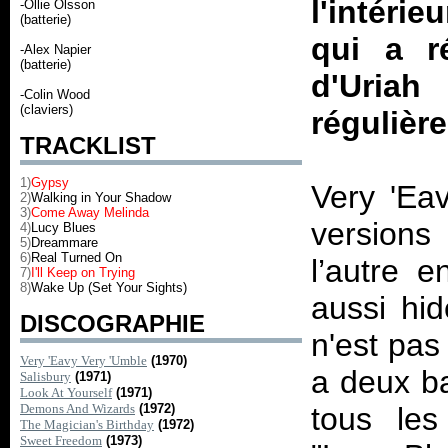
l'intérie
-Ollie Olsson
(batterie)
qui a r
-Alex Napier
(batterie)
d'Uria
-Colin Wood
(claviers)
régulièr
TRACKLIST
1)
Gypsy
Very 'Ea
2)
Walking in Your Shadow
3)
Come Away Melinda
versions 
4)
Lucy Blues
5)
Dreammare
6)
Real Turned On
l’autre 
7)
I'll Keep on Trying
8)
Wake Up (Set Your Sights)
aussi hid
DISCOGRAPHIE
n'est pas
Very 'Eavy Very 'Umble
(1970)
a deux ba
Salisbury
(1971)
Look At Yourself
(1971)
Demons And Wizards
(1972)
tous le
The Magician's Birthday
(1972)
Sweet Freedom
(1973)