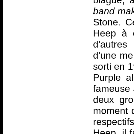
blague, 
band make
Stone. C
Heep à ê
d'autres
d'une mei
sorti en 
Purple al
fameuse 
deux gro
moment d
respectif
Heep, il 