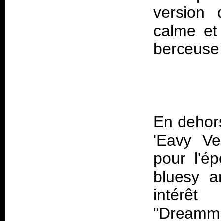
version 
calme et 
En dehors
'Eavy Ve
pour l'é
bluesy a
intérêt
"Dreamm