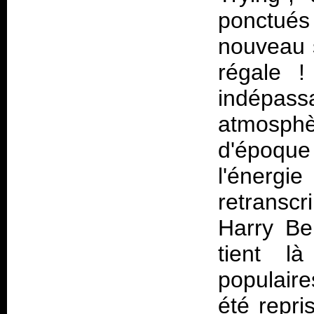
ponctués
nouveau s
régale !
indépass
atmosp
d'époque 
l'énergi
retranscr
Harry Be
tient là
populaire
été repri