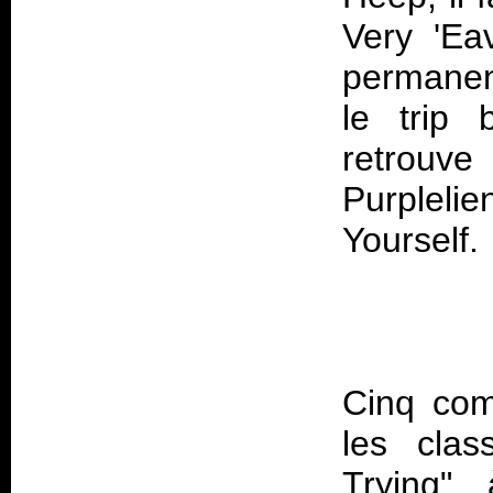
Very 'Ea
permanen
le trip b
retrou
Purplel
Yourself
Cinq com
les clas
Trying",