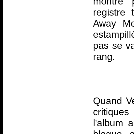
montre p
registre
Away Me
estampill
pas se va
Quand
V
critique
l'album 