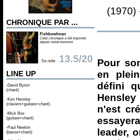
(1970)
CHRONIQUE PAR ...
Fishbowlman
Cette chronique a été importée
depuis metal-immortel
13.5/20
Pour son
Sa note :
en plei
LINE UP
défini q
-David Byron
(chant)
Hensley 
-Ken Hensley
(claviers+guitare+chant)
n'est cr
-Mick Box
essayera
(guitare+chant)
-Paul Newton
leader, 
(basse+chant)