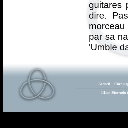
guitares 
dire. Pa
morceau 
par sa na
'Umble
da
Accueil
Chroniq
©Les Eternels 