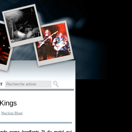
T
 Kings
:
Nuclear Blast
ands noms (ronflants ?) du metal qui