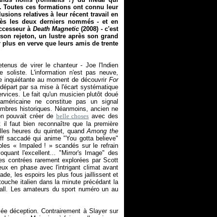
. Toutes ces formations ont connu leur
sions relatives à leur récent travail en
près les deux derniers nommés - et en
uccesseur à
Death Magnetic
(2008) - c'est
son rejeton, un lustre après son grand
r plus en verve que leurs amis de trente
tenus de virer le chanteur - Joe l'Indien
 soliste. L'information n'est pas neuve,
e inquiétante au moment de découvrir
For
épart par sa mise à l'écart systématique
rvices. Le fait qu'un musicien plutôt doué
-américaine ne constitue pas un signal
embres historiques. Néanmoins, ancien ne
'on pouvait créer de
belle choses
avec des
il faut bien reconnaître que la première
elles heures du quintet, quand
Among the
iff saccadé qui anime "You gotta believe"
ables «
Impaled !
» scandés sur le refrain
quant l'excellent... "Mirror's Image" des
s contrées rarement explorées par Scott
ux en phase avec l'intrigant climat avant
ade, les espoirs les plus fous jaillissent et
touche italien dans la minute précédant la
tball. Les amateurs du sport numéro un au
mée déception. Contrairement à Slayer sur