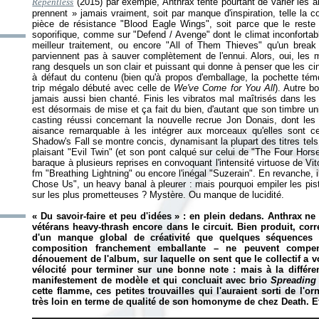
Repentless
(2015) par exemple, Anthrax tente pourtant de varier les am
prennent
» jamais vraiment, soit par manque d'inspiration, telle la 
pièce de résistance "Blood Eagle Wings", soit parce que le res
soporifique, comme sur "Defend / Avenge" dont le climat inconfortabl
meilleur traitement, ou encore "All of Them Thieves" qu'un break
parviennent pas à sauver complètement de l'ennui. Alors, oui, les m
rang desquels un son clair et puissant qui donne à penser que les ci
à défaut du contenu (bien qu'à propos d'emballage, la pochette tém
trip mégalo débuté avec celle de
We've Come for You All
). Autre b
jamais aussi bien chanté. Finis les vibratos mal maîtrisés dans les 
est désormais de mise et ça fait du bien, d'autant que son timbre un
casting réussi concernant la nouvelle recrue Jon Donais, dont les 
aisance remarquable à les intégrer aux morceaux qu'elles sont cens
Shadow's Fall se montre concis, dynamisant la plupart des titres tels 
plaisant "Evil Twin" (et son pont calqué sur celui de "The Four Hors
baraque à plusieurs reprises en convoquant l'intensité virtuose de Vito
fm "Breathing Lightning" ou encore l'inégal "Suzerain". En revanche, 
Chose Us", un heavy banal à pleurer : mais pourquoi empiler les pis
sur les plus prometteuses ? Mystère. Ou manque de lucidité.
«
Du savoir-faire et peu d'idées
» : en plein dedans. Anthrax ne 
vétérans heavy-thrash encore dans le circuit. Bien produit, cor
d'un manque global de créativité que quelques séquences 
composition franchement emballante – ne peuvent compens
dénouement de l'album, sur laquelle on sent que le collectif a v
vélocité pour terminer sur une bonne note : mais à la différen
manifestement de modèle et qui concluait avec brio
Spreading 
cette flamme, ces petites trouvailles qui l'auraient sorti de l'or
très loin en terme de qualité de son homonyme de chez Death. Et