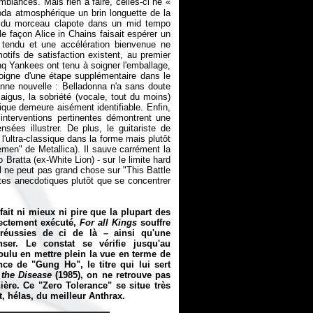
biances. Mais rien à faire, celles-ci ne «
coda atmosphérique un brin longuette de la
te du morceau clapote dans un mid tempo
e façon Alice in Chains faisait espérer un
 tendu et une accélération bienvenue ne
otifs de satisfaction existent, au premier
nq Yankees ont tenu à soigner l'emballage,
oigne d'une étape supplémentaire dans le
onne nouvelle : Belladonna n'a sans doute
aigus, la sobriété (vocale, tout du moins)
ique demeure aisément identifiable. Enfin,
interventions pertinentes démontrent une
ées illustrer. De plus, le guitariste de
l'ultra-classique dans la forme mais plutôt
emen" de Metallica). Il sauve carrément la
 Bratta (ex-White Lion) - sur le limite hard
il ne peut pas grand chose sur "This Battle
tes anecdotiques plutôt que se concentrer
fait ni mieux ni pire que la plupart des
rectement exécuté,
For all Kings
souffre
réussies de ci de là – ainsi qu'une
er. Le constat se vérifie jusqu'au
oulu en mettre plein la vue en terme de
ce de "Gung Ho", le titre qui lui sert
the Disease
(1985), on ne retrouve pas
nière. Ce "Zero Tolerance" se situe très
, hélas, du meilleur Anthrax.