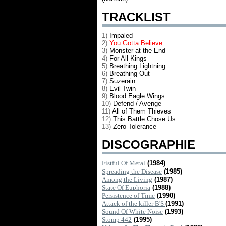
TRACKLIST
1)
Impaled
2)
You Gotta Believe
3)
Monster at the End
4)
For All Kings
5)
Breathing Lightning
6)
Breathing Out
7)
Suzerain
8)
Evil Twin
9)
Blood Eagle Wings
10)
Defend / Avenge
11)
All of Them Thieves
12)
This Battle Chose Us
13)
Zero Tolerance
DISCOGRAPHIE
Fistful Of Metal
(1984)
Spreading the Disease
(1985)
Among the Living
(1987)
State Of Euphoria
(1988)
Persistence of Time
(1990)
Attack of the killer B'S
(1991)
Sound Of White Noise
(1993)
Stomp 442
(1995)