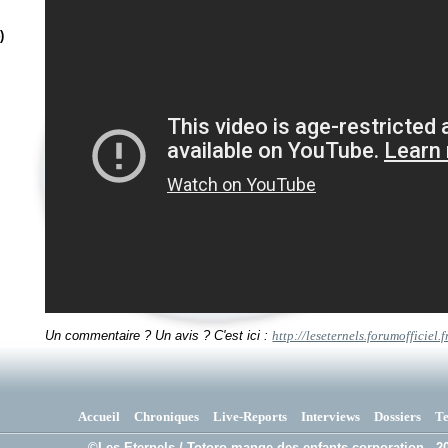
)
Un commentaire ? Un avis ? C'est ici :
http://leseternels.forumofficiel.
Accueil
Chroniques
Live-Reports
Interviews
Dossiers
T
©Les Eternels / Totoro mange des enfants corporation - 20