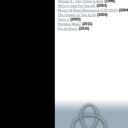
Volume 8 : The Threat is Real
(1998)
We've Come For You All
(2003)
Music Of Mass Destruction (CD+DVD)
(2004
The Greater of Two Evils
(2004)
Alive 2
(2005)
Worship Music
(2011)
For all Kings
(2016)