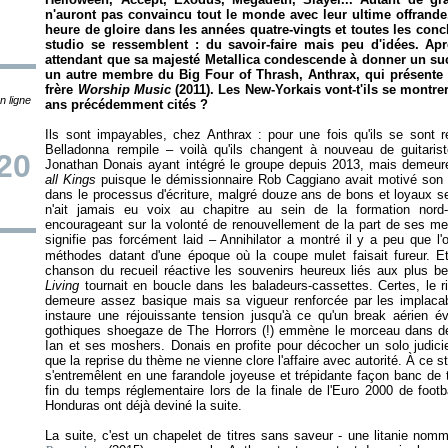
n'auront pas convaincu tout le monde avec leur ultime offrande
heure de gloire dans les années quatre-vingts et toutes les conclu
studio se ressemblent : du savoir-faire mais peu d'idées. A
attendant que sa majesté Metallica condescende à donner un s
un autre membre du Big Four of Thrash, Anthrax, qui présente 
frère
Worship Music
(2011). Les New-Yorkais vont-t'ils se montre
n ligne
ans précédemment cités ?
Ils sont impayables, chez Anthrax : pour une fois qu'ils se sont re
Belladonna rempile – voilà qu'ils changent à nouveau de guitariste
20
Jonathan Donais ayant intégré le groupe depuis 2013, mais demeur
all Kings
puisque le démissionnaire Rob Caggiano avait motivé son d
dans le processus d'écriture, malgré douze ans de bons et loyaux se
n'ait jamais eu voix au chapitre au sein de la formation nord
encourageant sur la volonté de renouvellement de la part de ses m
signifie pas forcément laid – Annihilator a montré il y a peu que l
méthodes datant d'une époque où la coupe mulet faisait fureur. Et 
chanson du recueil réactive les souvenirs heureux liés aux plus b
Living
tournait en boucle dans les baladeurs-cassettes. Certes, le r
demeure assez basique mais sa vigueur renforcée par les implac
instaure une réjouissante tension jusqu'à ce qu'un break aérien évo
gothiques shoegaze de The Horrors (!) emmène le morceau dans de
Ian et ses moshers. Donais en profite pour décocher un solo judicie
que la reprise du thème ne vienne clore l'affaire avec autorité. À ce st
s'entremêlent en une farandole joyeuse et trépidante façon banc de 
fin du temps réglementaire lors de la finale de l'Euro 2000 de foo
Honduras ont déjà deviné la suite.
La suite, c'est un chapelet de titres sans saveur - une litanie nom