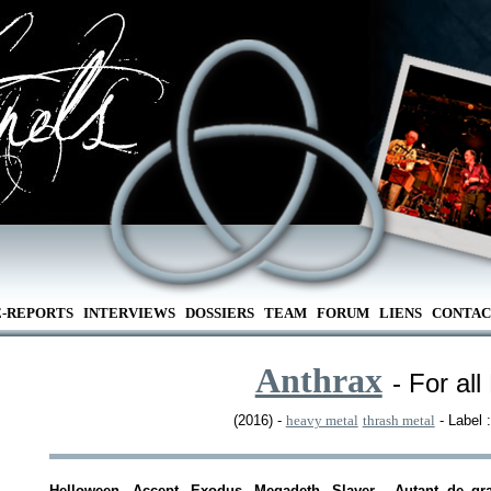
E-REPORTS
INTERVIEWS
DOSSIERS
TEAM
FORUM
LIENS
CONTAC
Anthrax
- For all
(2016) -
heavy metal
thrash metal
- Label 
Helloween, Accept, Exodus, Megadeth, Slayer... Autant de gr