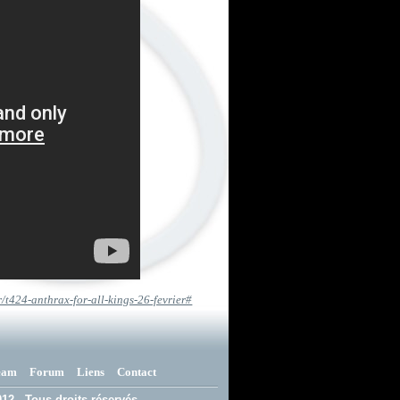
fr/t424-anthrax-for-all-kings-26-fevrier#
eam
Forum
Liens
Contact
12 - Tous droits réservés