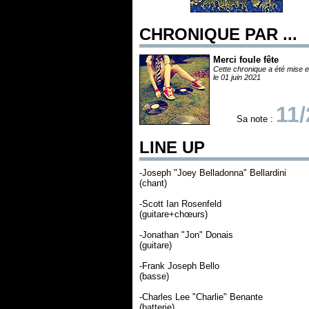
CHRONIQUE PAR ...
Merci foule fête
Cette chronique a été mise e
le 01 juin 2021
11/
Sa note :
LINE UP
-Joseph "Joey Belladonna" Bellardini
(chant)
-Scott Ian Rosenfeld
(guitare+chœurs)
-Jonathan "Jon" Donais
(guitare)
-Frank Joseph Bello
(basse)
-Charles Lee "Charlie" Benante
(batterie)