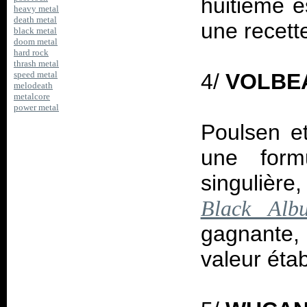
huitième e
heavy metal
death metal
une recett
black metal
doom metal
hard rock
thrash metal
4/
VOLBE
speed metal
melodeath
metalcore
power metal
Poulsen et
une form
singulière
Black Alb
gagnante,
valeur étab