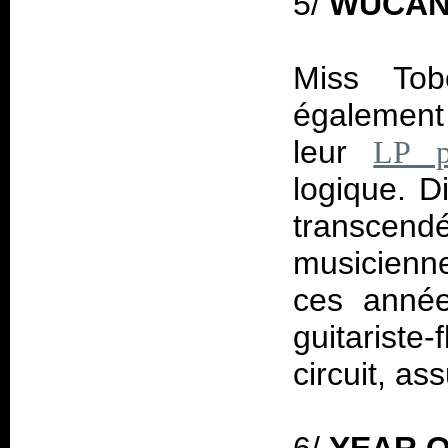
5/
WUCA
Miss Tob
également 
leur
LP p
logique. D
transcend
musicienne
ces année
guitariste
circuit, as