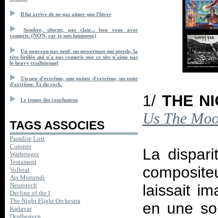
Il lui arrive de ne pas aimer que l'hiver
Sombre, obscur, pas clair... bon vous avez
compris. (NON, car je suis lumineux)
Un nouveau pas neuf, un powerman qui speede, la
tête-brûlée qui n'a pas compris que ce site n'aime pas
le heavy traditionnel
Un peu d'extrême, une pointe d'extrême, un zeste
d'extrême. Et du rock.
1/
THE N
Le temps des conclusions
Us The Mo
TAGS ASSOCIES
Paradise Lost
Coroner
La dispari
Warbringer
Testament
compositeu
Volbeat
Ars Moriendi
laissait i
Neurotech
Decline of the I
The Night Flight Orchestra
en une so
Kadavar
Deafheaven