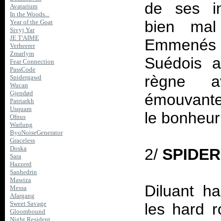
de ses in
Avatarium
In the Woods...
bien mal
Year of the Goat
Sivyj Yar
JE T'AIME
Emmenés p
Verheerer
Zmarlym
Suédois a
Fear Connection
PassCode
règne a
Spidergawd
Wucan
Gjendød
émouvante,
Patriarkh
Usquam
le bonheur
Ofnus
Warlung
ByoNoiseGenerator
Graceless
Doska
2/
SPIDE
Sara
Hazzerd
Sanhedrin
Mawiza
Diluant ha
Messa
Afargang
Sweet Savage
les hard r
Gloombound
Night Resident