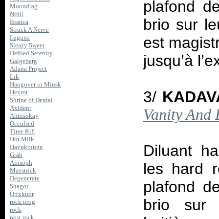
plafond de
Moundrag
Nihil
brio sur l
Bianca
Struck A Nerve
est magistr
Laguna
Sleazy Sweet
Defiled Serenity
jusqu’à l’e
Galgeberg
Adana Project
Lik
Hangover in Minsk
3/
KADAV
Hexrot
Shrine of Denial
Axident
Vanity And 
Annisokay
Occulsed
Time Rift
Hot Milk
Diluant ha
Havukruunu
Gràb
Ainsoph
les hard r
Maestrick
Degenerate
plafond de
Shagor
Qrixkuor
brio sur
rock prog
rock
post rock