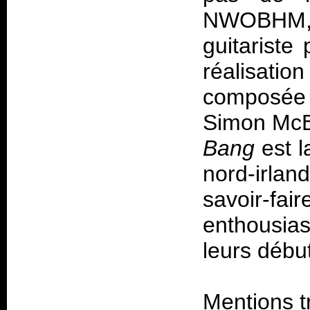
NWOBHM, o
guitariste
réalisatio
composée 
Simon McBr
Bang
est l
nord-irlan
savoir-
enthousia
leurs débu
Mentions t