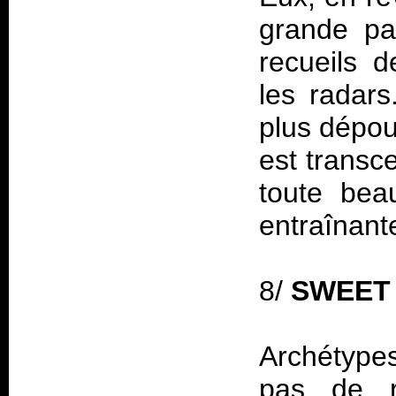
grande pa
recueils 
les radar
plus dépou
est transc
toute bea
entraînant
8/
SWEET
Archétypes
pas de r