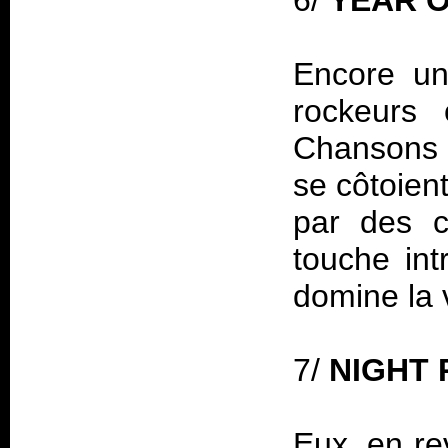
6/
YEAR O
Encore un
rockeurs 
Chansons 
se côtoien
par des c
touche int
domine la 
7/
NIGHT 
Eux, en re