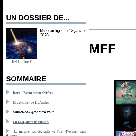
UN DOSSIER DE...
Mise en ligne le 12 janvier
2026
MFF
TheDecline01
SOMMAIRE
Intro : Boum boum chiffres
El goleador de las Andas
Hardeur au grand rockeur
Un prof, deux possibilités
Le mauve, ses dégradés et l’art d’exister sans
douleur