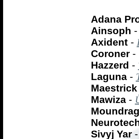
Adana Pr
Ainsoph
Axident
-
Coroner
-
Hazzerd
-
Laguna
-
Maestrick
Mawiza
-
Moundra
Neurotec
Sivyj Yar