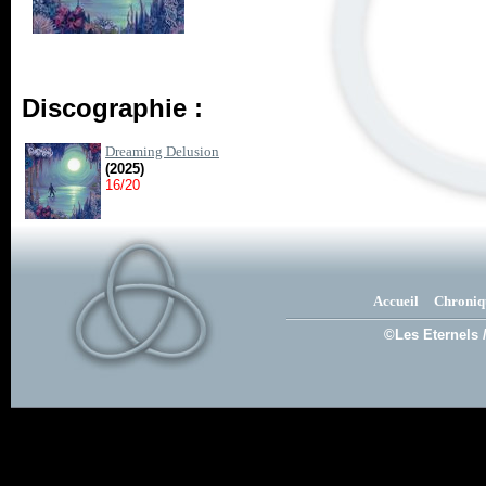
Discographie :
Dreaming Delusion
(2025)
16/20
Accueil
Chroniq
©Les Eternels 