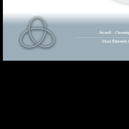
Accueil
Chroniq
©Les Eternels 