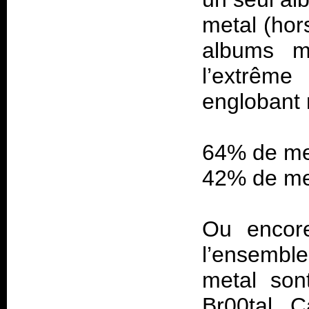
metal (hor
albums m
l’extrêm
englobant 
64% de me
42% de me
Ou encore
l’ensemb
metal son
Br00tal. C