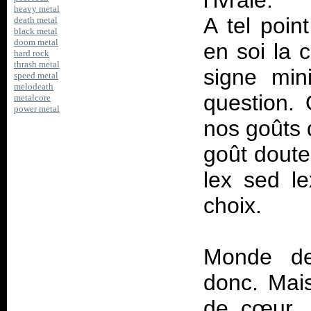
l’ivraie.
heavy metal
A tel poin
death metal
black metal
doom metal
en soi la 
hard rock
thrash metal
signe min
speed metal
melodeath
question.
metalcore
power metal
nos goûts 
goût doute
lex sed l
choix.
Monde de
donc. Mai
de cœur, e