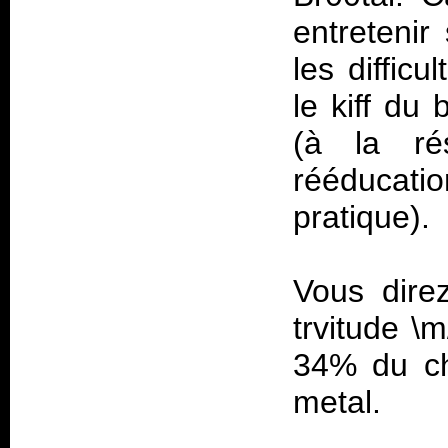
entretenir 
les diffic
le kiff du
(à la ré
rééducat
pratique).
Vous dire
trvitude \m
34% du ch
metal.