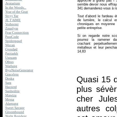
approche à grand pas ! 
Avatarium
semble devoir nous effra
In the Woods...
341 demanderez-vous à rai
Year of the Goat
Sivyj Yar
Tout d’abord le fardeau ét
de lumière, le calcul e
JE T'AIME
chroniques en moyenne 
Verheerer
petite entreprise.
Zmarlym
Fear Connection
Si on regarde notre sco
PassCode
pourrez la ramener da
Spidergawd
crachant perpétuelleme
Wucan
métalleux et leur pencha
Gjendød
14,83
Patriarkh
Usquam
Ofnus
Warlung
ByoNoiseGenerator
Graceless
Quasi 15 
Doska
Sara
plus sévè
Hazzerd
Sanhedrin
Mawiza
cher Jule
Messa
Afargang
autres col
Sweet Savage
Gloombound
Night Resident