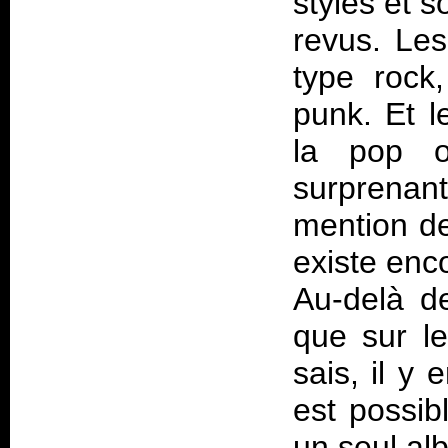
styles et 
revus. Les
type rock,
punk. Et l
la pop ou
surprenan
mention de
existe enc
Au-delà de
que sur le
sais, il y
est possib
un seul al