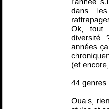
l’année su
dans les
rattrapages
Ok, tout 
diversité
années ça 
chroniquen
(et encore
44 genres
Ouais, rie