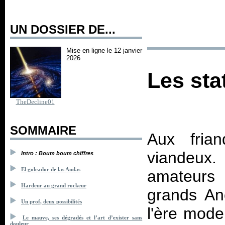
UN DOSSIER DE...
Mise en ligne le 12 janvier
2026
Les sta
TheDecline01
SOMMAIRE
Aux fria
viandeux.
Intro : Boum boum chiffres
El goleador de las Andas
amateurs
Hardeur au grand rockeur
grands Anc
Un prof, deux possibilités
l'ère mode
Le mauve, ses dégradés et l’art d’exister sans
douleur