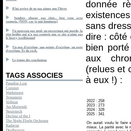
donnée rè
Il lui arrive de ne pas aimer que l'hiver
existences
Sombre, obscur, pas clair... bon vous avez
compris. (NON, car je suis lumineux)
sans dresse
Un nouveau pas neuf, un powerman qui speede, la
dire : côté
tête-brûlée qui n'a pas compris que ce site n'aime pas
le heavy traditionnel
bien porté
Un peu d'extrême, une pointe d'extrême, un zeste
d'extrême. Et du rock.
aux chro
Le temps des conclusions
(relues et
TAGS ASSOCIES
à eux !) :
Paradise Lost
Coroner
Warbringer
Testament
2022 : 258
Volbeat
2023 : 273
Ars Moriendi
2024 : 328
Neurotech
2025 : 341
Decline of the I
The Night Flight Orchestra
On aurait voulu le faire 
Kadavar
mieux. La parité avec le 
Deafheaven