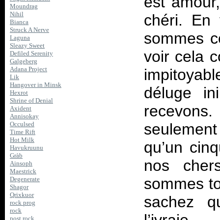
est amour,
Moundrag
Nihil
chéri. En
Bianca
Struck A Nerve
sommes c
Laguna
Sleazy Sweet
voir cela 
Defiled Serenity
Galgeberg
Adana Project
impitoyabl
Lik
Hangover in Minsk
déluge i
Hexrot
Shrine of Denial
recevons
Axident
Annisokay
seulement
Occulsed
Time Rift
Hot Milk
qu’un cin
Havukruunu
Gràb
nos chers
Ainsoph
Maestrick
sommes tou
Degenerate
Shagor
Qrixkuor
sachez qu
rock prog
rock
post rock