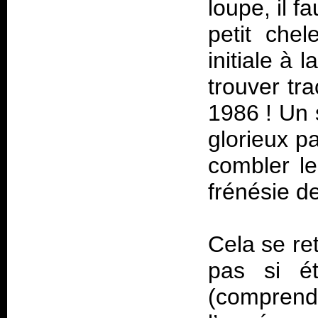
loupe, il 
petit che
initiale à
trouver tr
1986 ! Un s
glorieux p
combler l
frénésie d
Cela se re
pas si é
(compren