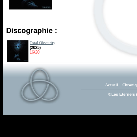
Discographie :
Total Obscurity
(2025)
16/20
Accueil
Chroniq
©Les Eternels 