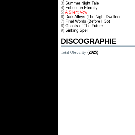
3)
Summer Night Tale
4)
Echoes in Eternity
5)
A Silent Vow
6)
Dark Alleys (The Night Dweller)
7)
Final Words (Before I Go)
8)
Ghosts of The Future
9)
Sinking Spell
DISCOGRAPHIE
Total Obscurity
(2025)