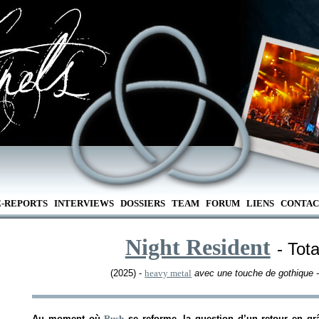
E-REPORTS
INTERVIEWS
DOSSIERS
TEAM
FORUM
LIENS
CONTAC
Night Resident
- Tot
(2025) -
heavy metal
avec une touche de gothique
-
Au moment où
Rush
se reforme, la question d’un retour en gr