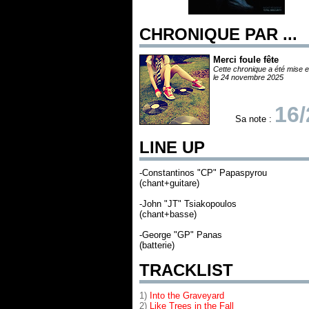
CHRONIQUE PAR ...
Merci foule fête
Cette chronique a été mise e
le 24 novembre 2025
16/
Sa note :
LINE UP
-Constantinos "CP" Papaspyrou
(chant+guitare)
-John "JT" Tsiakopoulos
(chant+basse)
-George "GP" Panas
(batterie)
TRACKLIST
1)
Into the Graveyard
2)
Like Trees in the Fall