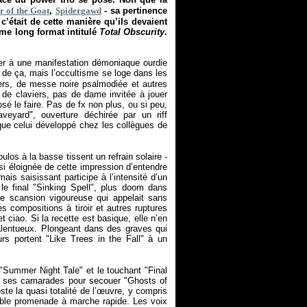
r of the Goat
,
Spidergawd
- sa pertinence
’était de cette manière qu’ils devaient
ème long format intitulé
Total Obscurity
.
ger à une manifestation démoniaque ourdie
u de ça, mais l’occultisme se loge dans les
fers, de messe noire psalmodiée et autres
de claviers, pas de dame invitée à jouer
 le faire. Pas de fx non plus, ou si peu,
veyard", ouverture déchirée par un riff
ue celui développé chez les collègues de
os à la basse tissent un refrain solaire -
ssi éloignée de cette impression d’entendre
is saisissant participe à l’intensité d’un
le final "Sinking Spell", plus doom dans
ne scansion vigoureuse qui appelait sans
 compositions à tiroir et autres ruptures
t ciao. Si la recette est basique, elle n’en
talentueux. Plongeant dans des graves qui
rs portent "Like Trees in the Fall" à un
 "Summer Night Tale" et le touchant "Final
c ses camarades pour secouer "Ghosts of
te la quasi totalité de l’œuvre, y compris
éable promenade à marche rapide. Les voix