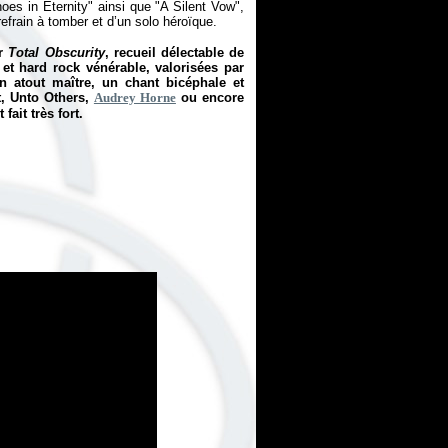
s in Eternity" ainsi que "A Silent Vow",
 refrain à tomber et d’un solo héroïque.
ur
Total Obscurity
, recueil délectable de
 et hard rock vénérable, valorisées par
n atout maître, un chant bicéphale et
t, Unto Others,
Audrey Horne
ou encore
fait très fort.