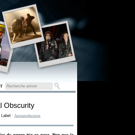
T
al Obscurity
 Label :
Autoproduction
âce du power trio se pose. Non que la