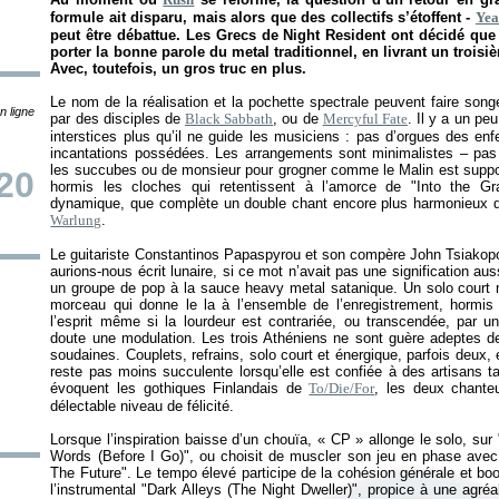
formule ait disparu, mais alors que des collectifs s’étoffent -
Yea
peut être débattue. Les Grecs de Night Resident ont décidé que c
porter la bonne parole du metal traditionnel, en livrant un troisi
Avec, toutefois, un gros truc en plus.
Le nom de la réalisation et la pochette spectrale peuvent faire son
n ligne
par des disciples de
Black Sabbath
, ou de
Mercyful Fate
. Il y a un pe
interstices plus qu’il ne guide les musiciens : pas d’orgues des en
incantations possédées. Les arrangements sont minimalistes – pas 
les succubes ou de monsieur pour grogner comme le Malin est supposé
20
hormis les cloches qui retentissent à l’amorce de "Into the Gra
dynamique, que complète un double chant encore plus harmonieux q
Warlung
.
Le guitariste Constantinos Papaspyrou et son compère John Tsiakopoul
aurions-nous écrit lunaire, si ce mot n’avait pas une signification au
un groupe de pop à la sauce heavy metal satanique. Un solo court ma
morceau qui donne le la à l’ensemble de l’enregistrement, hormis 
l’esprit même si la lourdeur est contrariée, ou transcendée, par u
doute une modulation. Les trois Athéniens ne sont guère adeptes des
soudaines. Couplets, refrains, solo court et énergique, parfois deux, e
reste pas moins succulente lorsqu’elle est confiée à des artisans 
évoquent les gothiques Finlandais de
To/Die/For
, les deux chanteu
délectable niveau de félicité.
Lorsque l’inspiration baisse d’un chouïa, «
CP
» allonge le solo, sur
Words (Before I Go)", ou choisit de muscler son jeu en phase ave
The Future". Le tempo élevé participe de la cohésion générale et boos
l’instrumental "Dark Alleys (The Night Dweller)", propice à une agr