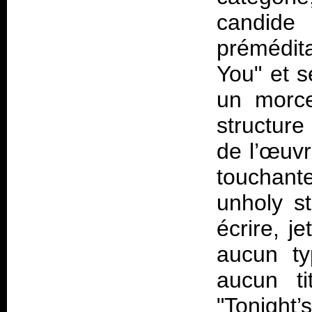
candide
prémédit
You" et s
un morc
structur
de l’œuvr
touchan
unholy s
écrire, j
aucun ty
aucun ti
"Tonight’