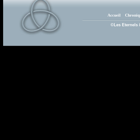
Accueil
Chroniq
©Les Eternels 