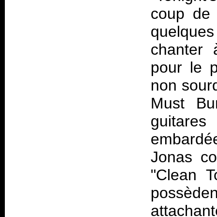
coup de 
quelque
chanter 
pour le 
non sourd
Must Bu
guitares
embardée
Jonas co
"Clean T
possèdent
attachan