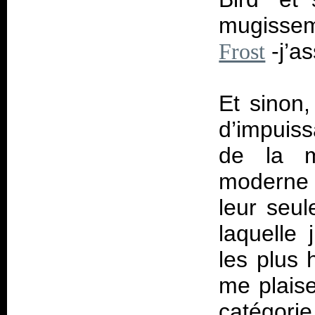
mugissem
-j’a
Frost
Et sinon,
d’impuis
de la me
moderne 
leur seu
laquelle 
les plus 
me plaise
catégorie