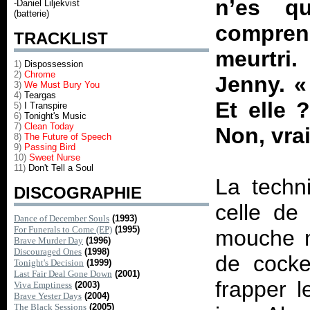
n’es q
-Daniel Liljekvist
(batterie)
compren
TRACKLIST
meurtri.
1)
Dispossession
2)
Chrome
Jenny. 
3)
We Must Bury You
4)
Teargas
Et elle 
5)
I Transpire
6)
Tonight's Music
7)
Clean Today
Non, vra
8)
The Future of Speech
9)
Passing Bird
10)
Sweet Nurse
11)
Don't Tell a Soul
La techn
DISCOGRAPHIE
celle de
Dance of December Souls
(1993)
For Funerals to Come (EP)
(1995)
mouche m
Brave Murder Day
(1996)
Discouraged Ones
(1998)
de cocke
Tonight's Decision
(1999)
Last Fair Deal Gone Down
(2001)
frapper l
Viva Emptiness
(2003)
Brave Yester Days
(2004)
The Black Sessions
(2005)