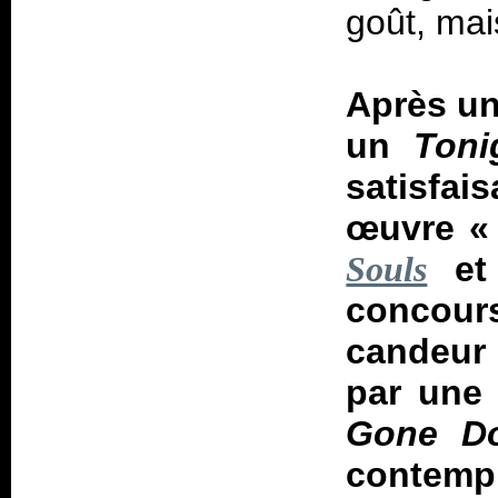
goût, mais
Après u
un
Toni
satisfai
œuvre 
e
Souls
concours
candeur 
par une 
Gone D
contemp