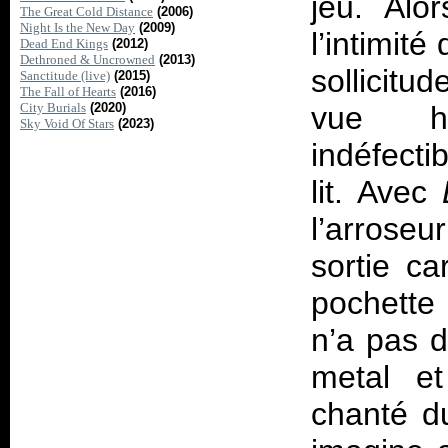
jeu. Alo
The Great Cold Distance
(2006)
Night Is the New Day
(2009)
l’intimit
Dead End Kings
(2012)
Dethroned & Uncrowned
(2013)
sollicitu
Sanctitude (live)
(2015)
The Fall of Hearts
(2016)
City Burials
(2020)
vue hy
Sky Void Of Stars
(2023)
indéfecti
lit. Avec
l’arroseu
sortie ca
pochette 
n’a pas 
metal e
chanté du