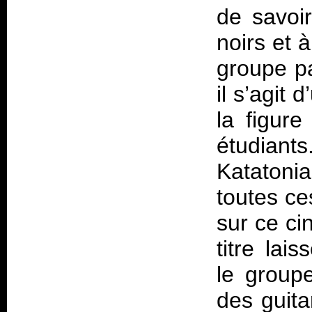
de savoi
noirs et 
groupe pa
il s’agit
la figure
étudiants
Katatoni
toutes ce
sur ce ci
titre lai
le group
des guit