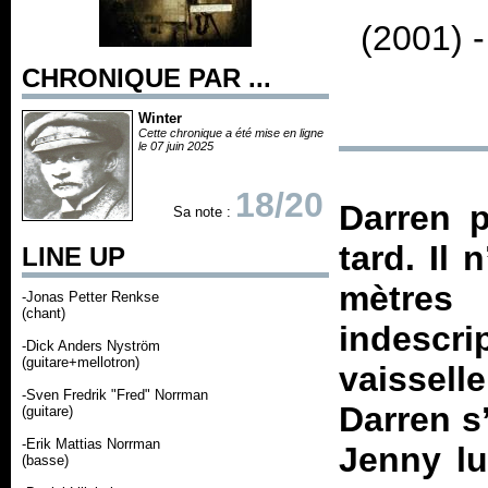
(2001) 
CHRONIQUE PAR ...
Winter
Cette chronique a été mise en ligne
le 07 juin 2025
18/20
Darren p
Sa note :
tard. Il
LINE UP
mètre
-Jonas Petter Renkse
(chant)
indescri
-Dick Anders Nyström
(guitare+mellotron)
vaissell
-Sven Fredrik "Fred" Norrman
Darren s
(guitare)
-Erik Mattias Norrman
Jenny lu
(basse)