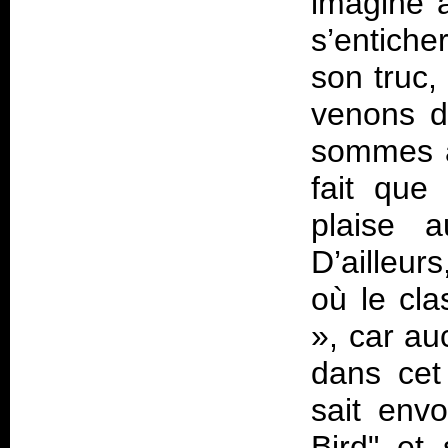
imagine a
s’entiche
son truc,
venons d
sommes a
fait que
plaise 
D’ailleu
où le cla
», car au
dans cet
sait envo
Bird" et