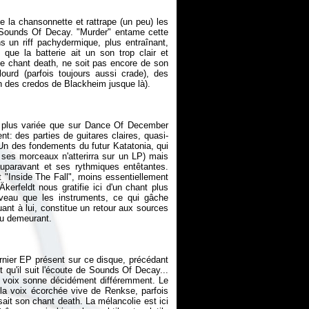
e la chansonnette et rattrape (un peu) les
Sounds Of Decay
. "Murder" entame cette
 un riff pachydermique, plus entraînant,
que la batterie ait un son trop clair et
le chant death, ne soit pas encore de son
urd (parfois toujours aussi crade), des
 plus variée que sur
Dance Of December
t: des parties de guitares claires, quasi-
 Un des fondements du futur Katatonia, qui
 ses morceaux n'atterirra sur un LP) mais
auparavant et ses rythmiques entêtantes.
 "Inside The Fall", moins essentiellement
kerfeldt nous gratifie ici d'un chant plus
iveau que les instruments, ce qui gâche
quant à lui, constitue un retour aux sources
rnier EP présent sur ce disque, précédant
 qu'il suit l'écoute de
Sounds Of Decay
...
a voix sonne décidément différemment. Le
 la voix écorchée vive de Renkse, parfois
sait son chant death. La mélancolie est ici