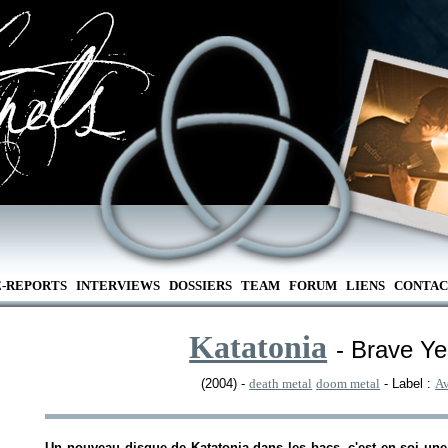
E-REPORTS
INTERVIEWS
DOSSIERS
TEAM
FORUM
LIENS
CONTAC
Katatonia
- Brave Ye
(2004) -
death metal
doom metal
- Label :
Av
Un nouveau disque de Katatonia dans les bacs, c'est en soi une 