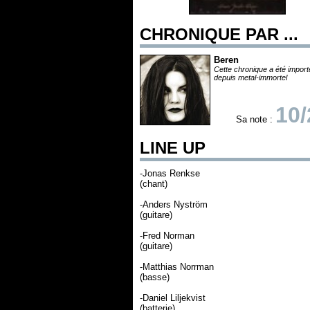
CHRONIQUE PAR ...
Beren
Cette chronique a été impor
depuis metal-immortel
10/
Sa note :
LINE UP
-Jonas Renkse
(chant)
-Anders Nyström
(guitare)
-Fred Norman
(guitare)
-Matthias Norrman
(basse)
-Daniel Liljekvist
(batterie)