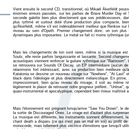
Vient ensuite le second CD, transitionnel, où Mikaël Äkerfeldt pouss
énormes erreurs passées, sur les parties de
Brave Murder Day
et
seconde galette bien plus directement que ses prédécesseurs, dans
plus rythmé et surtout doté d'une production plus compacte, bien 
qu'Äkerfeldt, même s'il est indéniablement meilleur que Renkse sur 
niveau au sein d'Opeth. Premier changement donc: un son plus lo
Mais les changements de ton sont rares, même si la musique est
Souls
, elle reste parfois languissante et lassante. Second changemen
acoustiques viennent renforcer la guitare rythmique sur "Rainroom".
se retrouvera sur
Sounds Of Decay
, un EP intermédiaire (aucun de
néanmoins fort intéressant, avec sa production bien meilleure qu'
Katatonia se dessine un nouveau visage sur "Nowhere", "At Last" et
black dans l'idéologie et plus directement mélancolique. En prime, Ä
impressionnant, bien qu'au niveau du mixage, il soit au même n
légèrement le plaisir de retrouver notre grogneur préféré..."Untrue", 
Mais l'étonnement est prégnant lorsqu'arrive "Saw You Drown", le de
la sortie de
Discouraged Ones
. Le virage est d'autant plus surprenant
La musique est différente, les instruments sonnent différemment, l
chant death a disparu (ce qui n'est pas un mal en soi) au profit de
monocorde, mais tellement plus vectrice d'émotions que lorsqu'il utili