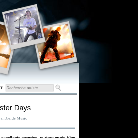
T
ster Days
antGarde Music
excellente surprise, surtout après
Viva