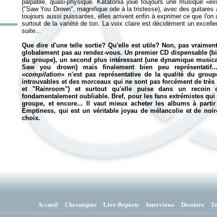
palpable, quasi-physique. Katatonia joue toujours une musique «
ex
("Saw You Drown", magnifique ode à la tristesse), avec des guitares
toujours aussi puissantes, elles arrivent enfin à exprimer ce que l'on 
surtout de la variété de ton. La voix claire est décidément un excelle
suite...
Que dire d'une telle sortie? Qu'elle est utile? Non, pas vraiment
globalement pas au rendez-vous. Un premier CD dispensable (bi
du groupe), un second plus intéressant (une dynamique musicale 
Saw you drown
) mais finalement bien peu représentatif...
«
compilation
» n'est pas représentative de la qualité du grou
introuvables et des morceaux qui ne sont pas forcément de trè
et "Rainroom") et surtout qu'elle puise dans un recoin d
fondamentalement oubliable. Bref, pour les fans extrémistes qui co
groupe, et encore... Il vaut mieux acheter les albums à parti
Emptiness
, qui est un véritable joyau de mélancolie et de noir
choix.
Accueil
Chroniques
Live-Reports
Interviews
Dossiers
T