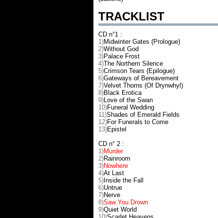
TRACKLIST
CD n°1 :
1)
Midwinter Gates (Prologue)
2)
Without God
3)
Palace Frost
4)
The Northern Silence
5)
Crimson Tears (Epilogue)
6)
Gateways of Bereavement
7)
Velvet Thorns (Of Drynwhyl)
8)
Black Erotica
9)
Love of the Swan
10)
Funeral Wedding
11)
Shades of Emerald Fields
12)
For Funerals to Come
13)
Epistel
CD n° 2 :
1)
Murder
2)
Rainroom
3)
Nowhere
4)
At Last
5)
Inside the Fall
6)
Untrue
7)
Nerve
8)
Saw You Drown
9)
Quiet World
10)
Scarlet Heavens