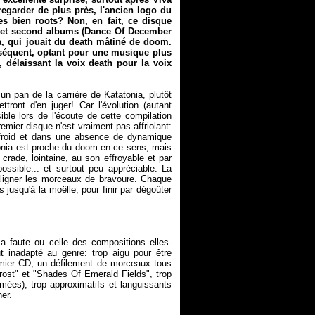
egarder de plus près, l'ancien logo du
s bien roots? Non, en fait, ce disque
 et second albums (
Dance Of December
a, qui jouait du death mâtiné de doom.
nséquent, optant pour une musique plus
, délaissant la voix death pour la voix
un pan de la carrière de Katatonia, plutôt
ront d'en juger! Car l'évolution (autant
ible lors de l'écoute de cette compilation
remier disque n'est vraiment pas affriolant:
 froid et dans une absence de dynamique
atonia est proche du doom en ce sens, mais
crade, lointaine, au son effroyable et par
ssible... et surtout peu appréciable. La
aligner les morceaux de bravoure. Chaque
jusqu'à la moëlle, pour finir par dégoûter
a faute ou celle des compositions elles-
t inadapté au genre: trop aigu pour être
remier CD, un défilement de morceaux tous
rost" et "Shades Of Emerald Fields", trop
mées), trop approximatifs et languissants