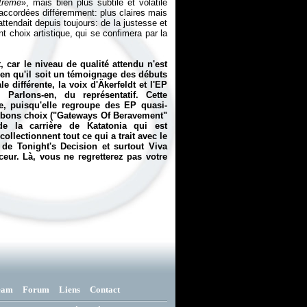
trême
», mais bien plus subtile et volatile
 accordées différemment: plus claires mais
attendait depuis toujours: de la justesse et
nt choix artistique, qui se confimera par la
, car le niveau de qualité attendu n'est
en qu'il soit un témoignage des débuts
différente, la voix d'Äkerfeldt et l'EP
 Parlons-en, du représentatif. Cette
pe, puisqu'elle regroupe des EP quasi-
s bons choix ("Gateways Of Beravement"
e la carrière de Katatonia qui est
llectionnent tout ce qui a trait avec le
r de
Tonight's Decision
et surtout
Viva
ceur. Là, vous ne regretterez pas votre
eam
Forum
Liens
Contact