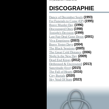
DISCOGRAPHIE
Dance of December Souls
(1993)
For Funerals to Come (EP)
(1995)
Brave Murder Day
(1996)
Discouraged Ones
(1998)
Tonight's Decision
(1999)
Last Fair Deal Gone Down
(2001)
Viva Emptiness
(2003)
Brave Yester Days
(2004)
The Black Sessions
(2005)
The Great Cold Distance
(2006)
Night Is the New Day
(2009)
Dead End Kings
(2012)
Dethroned & Uncrowned
(2013)
Sanctitude (live)
(2015)
The Fall of Hearts
(2016)
City Burials
(2020)
Sky Void Of Stars
(2023)