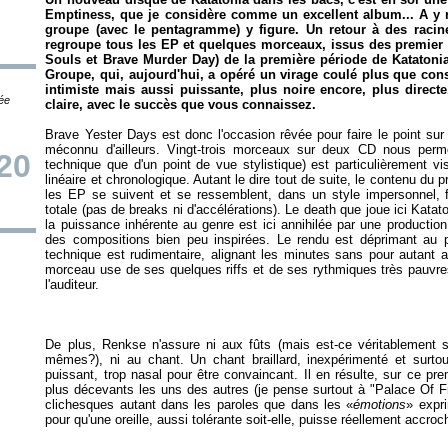
Emptiness
, que je considère comme un excellent album... A y r
groupe (avec le pentagramme) y figure. Un retour à des racine
regroupe tous les EP et quelques morceaux, issus des premier
Souls
et
Brave Murder Day
) de la première période de Katatoni
Groupe, qui, aujourd'hui, a opéré un virage coulé plus que co
intimiste mais aussi puissante, plus noire encore, plus directe
tée
claire, avec le succès que vous connaissez.
Brave Yester Days
est donc l'occasion rêvée pour faire le point sur 
méconnu d'ailleurs. Vingt-trois morceaux sur deux CD nous permett
20
technique que d'un point de vue stylistique) est particulièrement vis
linéaire et chronologique. Autant le dire tout de suite, le contenu du p
les EP se suivent et se ressemblent, dans un style impersonnel,
totale (pas de breaks ni d'accélérations). Le death que joue ici Kat
la puissance inhérente au genre est ici annihilée par une production 
des compositions bien peu inspirées. Le rendu est déprimant au po
technique est rudimentaire, alignant les minutes sans pour autant 
morceau use de ses quelques riffs et de ses rythmiques très pauvres 
De plus, Renkse n'assure ni aux fûts (mais est-ce véritablement s
mêmes?), ni au chant. Un chant braillard, inexpérimenté et surtou
puissant, trop nasal pour être convaincant. Il en résulte, sur ce p
plus décevants les uns des autres (je pense surtout à "Palace Of F
clichesques autant dans les paroles que dans les «
émotions
» expri