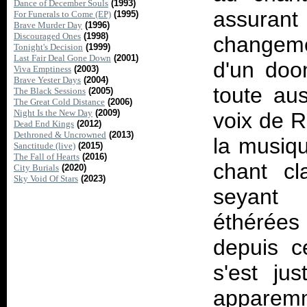
Dance of December Souls
(1993)
assurant 
For Funerals to Come (EP)
(1995)
Brave Murder Day
(1996)
Discouraged Ones
(1998)
changeme
Tonight's Decision
(1999)
Last Fair Deal Gone Down
(2001)
d'un doo
Viva Emptiness
(2003)
Brave Yester Days
(2004)
toute au
The Black Sessions
(2005)
The Great Cold Distance
(2006)
Night Is the New Day
(2009)
voix de 
Dead End Kings
(2012)
Dethroned & Uncrowned
(2013)
la musiq
Sanctitude (live)
(2015)
The Fall of Hearts
(2016)
chant cl
City Burials
(2020)
Sky Void Of Stars
(2023)
seyant 
éthérée
depuis c
s'est ju
apparemm