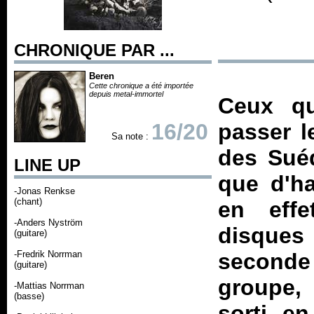
CHRONIQUE PAR ...
Beren
Cette chronique a été importée
depuis metal-immortel
Ceux qu
16/20
passer l
Sa note :
des Suéd
LINE UP
que d'h
-Jonas Renkse
(chant)
en eff
-Anders Nyström
disques 
(guitare)
-Fredrik Norrman
seconde 
(guitare)
groupe,
-Mattias Norrman
(basse)
sorti e