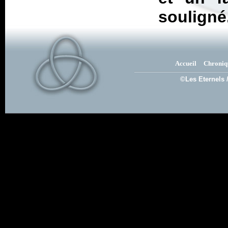
souligné
Accueil
Chroniq
©Les Eternels 