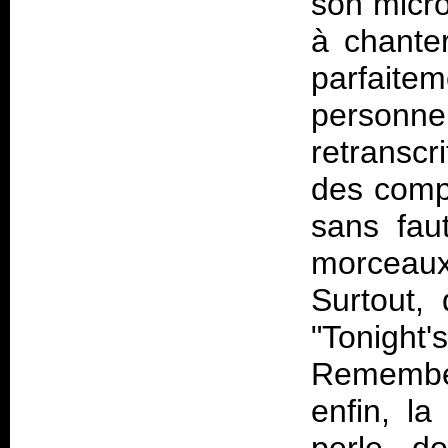
son micro
à chanter
parfaitem
personne,
retranscr
des compo
sans faut
morceau
Surtout, 
"Tonig
Remember
enfin, la