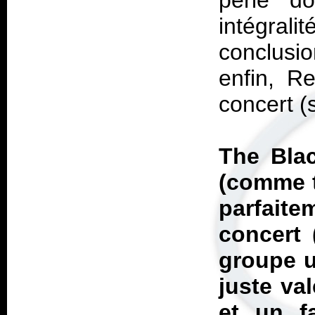
perle d
intégra
conclusio
enfin, R
concert (
The Bla
(comme t
parfaite
concert 
groupe u
juste val
et un f