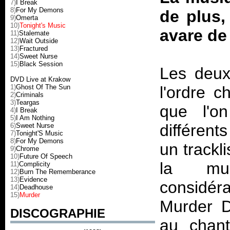
7)
I Break
8)
For My Demons
de plus,
9)
Omerta
10)
Tonight's Music
avare de
11)
Stalemate
12)
Wait Outside
13)
Fractured
14)
Sweet Nurse
15)
Black Session
Les deux
DVD Live at Krakow
1)
Ghost Of The Sun
l'ordre c
2)
Criminals
3)
Teargas
que l'on
4)
I Break
5)
I Am Nothing
différent
6)
Sweet Nurse
7)
Tonight'S Music
8)
For My Demons
un trackl
9)
Chrome
10)
Future Of Speech
la mus
11)
Complicity
12)
Burn The Rememberance
13)
Evidence
considé
14)
Deadhouse
15)
Murder
Murder 
DISCOGRAPHIE
au chan