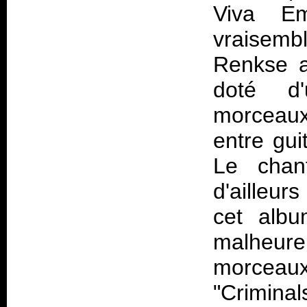
Viva Em
vraisemb
Renkse a
doté d'
morceaux 
entre gui
Le chan
d'ailleur
cet albu
malheure
morcea
"Crimina