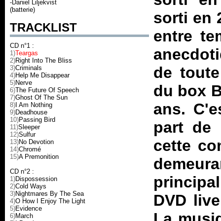
-Daniel Liljekvist
(batterie)
sorti en 
TRACKLIST
entre te
CD n°1 :
anecdoti
1)
Teargas
2)
Right Into The Bliss
de toute
3)
Criminals
4)
Help Me Disappear
5)
Nerve
du box
B
6)
The Future Of Speech
7)
Ghost Of The Sun
ans. C'e
8)
I Am Nothing
9)
Deadhouse
10)
Passing Bird
part de 
11)
Sleeper
12)
Sulfur
cette com
13)
No Devotion
14)
Chromé
15)
A Premonition
demeur
CD n°2 :
principa
1)
Dispossession
2)
Cold Ways
3)
Nightmares By The Sea
DVD live
4)
O How I Enjoy The Light
5)
Evidence
La musiq
6)
March