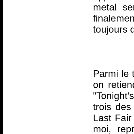
metal se
finalemen
Parmi le 
on retien
"Tonight'
trois de
Last Fai
moi, rep