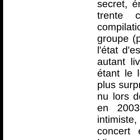
secret, é
trente 
compilat
groupe (p
l'état d'
autant li
étant le 
plus surp
nu lors d
en 2003
intimiste
concert 