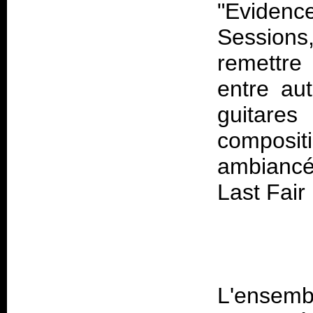
"Eviden
Sessions
remettre
entre au
guitare
composit
ambiancé
Last Fai
L'ensemb