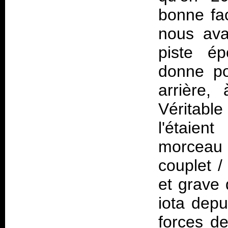
bonne fac
nous ava
piste 
donne po
arrière,
Véritab
l'étaien
morceau 
couplet /
et grave 
iota depu
forces de