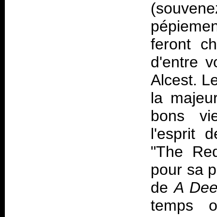
(souvene
pépieme
feront c
d'entre v
Alcest. L
la majeu
bons vie
l'esprit
"The Red
pour sa p
de
A Dee
temps o