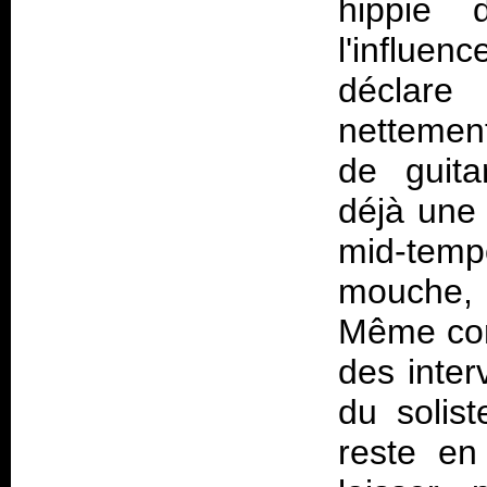
hippie 
l'influen
déclare 
nettemen
de guita
déjà une 
mid-temp
mouche, 
Même cons
des inter
du solist
reste en