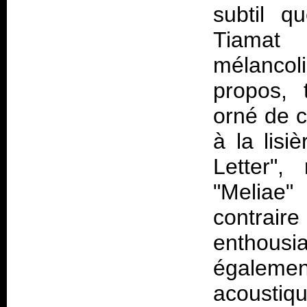
subtil q
Tiamat
mélancol
propos, 
orné de c
à la lis
Letter",
"Meliae"
contra
enthous
égalemen
acousti