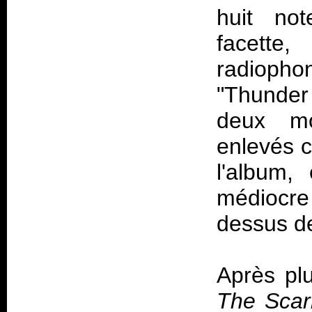
huit not
facette
radiopho
"Thunder
deux mo
enlevés 
l'album,
médiocre
dessus de
Après plu
The Scar