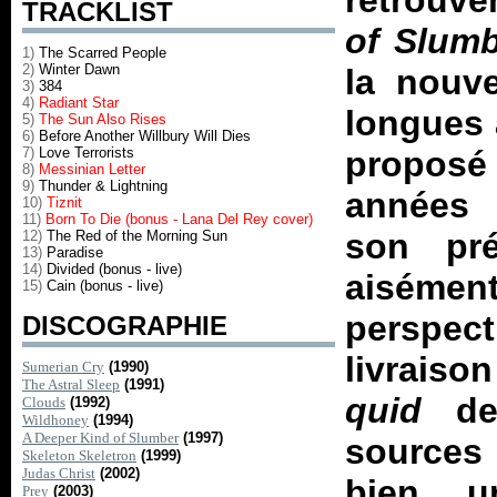
retrouv
TRACKLIST
of Slum
1)
The Scarred People
2)
Winter Dawn
la nouve
3)
384
4)
Radiant Star
longues 
5)
The Sun Also Rises
6)
Before Another Willbury Will Dies
7)
Love Terrorists
proposé 
8)
Messinian Letter
9)
Thunder & Lightning
années 
10)
Tiznit
11)
Born To Die (bonus - Lana Del Rey cover)
son pr
12)
The Red of the Morning Sun
13)
Paradise
14)
Divided (bonus - live)
aisément
15)
Cain (bonus - live)
perspec
DISCOGRAPHIE
livrais
Sumerian Cry
(1990)
The Astral Sleep
(1991)
quid
d
Clouds
(1992)
Wildhoney
(1994)
A Deeper Kind of Slumber
(1997)
sources
Skeleton Skeletron
(1999)
Judas Christ
(2002)
bien... 
Prey
(2003)