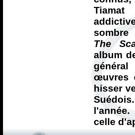
Tiamat 
addictiv
sombre 
The Sca
album de
général
œuvres c
hisser v
Suédois
l'année.
celle d'a