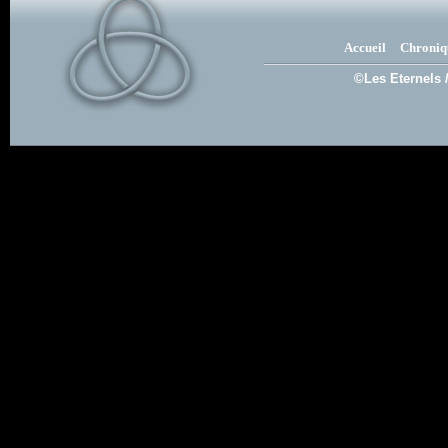
Accueil
Chroniq
©Les Eternels 