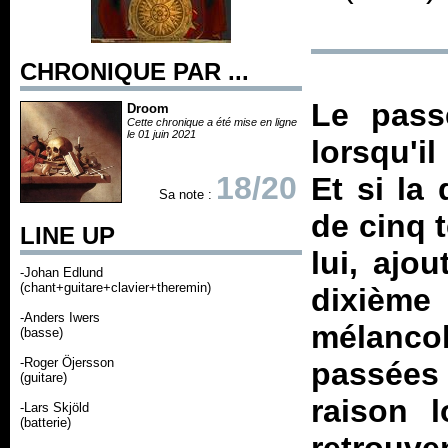
CHRONIQUE PAR ...
Le pass
Droom
Cette chronique a été mise en ligne
le 01 juin 2021
lorsqu'i
18/20
Et si la
Sa note :
de cinq 
LINE UP
lui, ajo
-Johan Edlund
(chant+guitare+clavier+theremin)
dixième 
-Anders Iwers
mélanco
(basse)
-Roger Öjersson
passées 
(guitare)
raison 
-Lars Skjöld
(batterie)