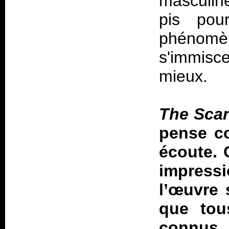
masculine
pis pou
phéno
s'immis
mieux.
The Sca
pense co
écoute. 
impress
l’œuvre 
que tou
connus, 