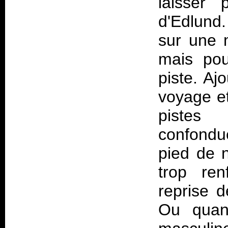
laisser 
d'Edlund.
sur une 
mais pou
piste. Aj
voyage et
pistes
confondue
pied de 
trop ren
reprise 
Ou quand