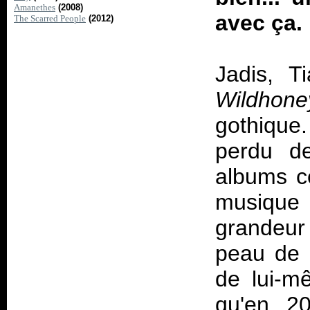
Amanethes
(2008)
avec ça
The Scarred People
(2012)
Jadis, T
Wildhone
gothique. 
perdu d
albums c
musique 
grandeur 
peau de 
de lui-mê
qu'en 