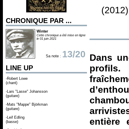
(2012)
CHRONIQUE PAR ...
Winter
Cette chronique a été mise en ligne
le 01 juin 2021
13/20
Dans une
Sa note :
profils
LINE UP
fraîc
-Robert Lowe
(chant)
d’enth
-Lars "Lasse" Johansson
(guitare)
chambo
-Mats "Mappe" Björkman
arrivist
(guitare)
-Leif Edling
entière
(basse)