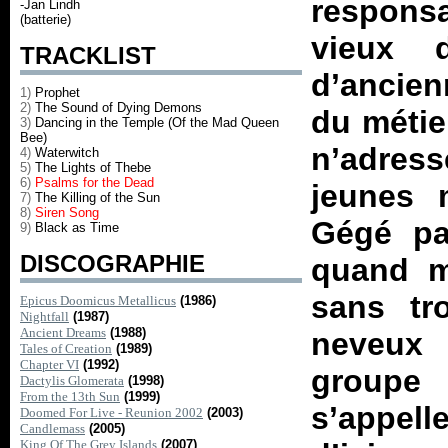
responsa
-Jan Lindh
(batterie)
vieux 
TRACKLIST
d’ancienn
1)
Prophet
2)
The Sound of Dying Demons
du métier
3)
Dancing in the Temple (Of the Mad Queen
Bee)
n’adre
4)
Waterwitch
5)
The Lights of Thebe
6)
Psalms for the Dead
jeunes 
7)
The Killing of the Sun
8)
Siren Song
Gégé par
9)
Black as Time
DISCOGRAPHIE
quand m
sans tr
Epicus Doomicus Metallicus
(1986)
Nightfall
(1987)
Ancient Dreams
(1988)
neveux
Tales of Creation
(1989)
Chapter VI
(1992)
groupe
Dactylis Glomerata
(1998)
From the 13th Sun
(1999)
s’appell
Doomed For Live - Reunion 2002
(2003)
Candlemass
(2005)
King Of The Grey Islands
(2007)