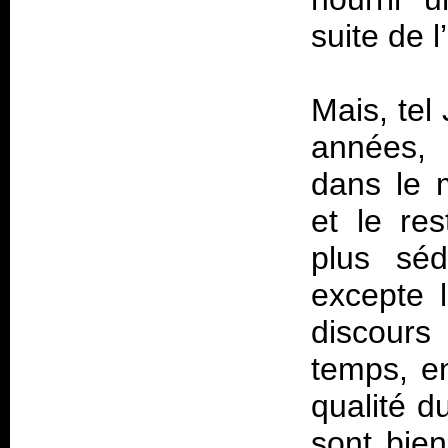
suite de 
Mais, tel
années, 
dans le m
et le re
plus séd
excepte l
discours 
temps, en
qualité d
sont bien