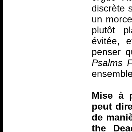
discrète s
un morce
plutôt p
évitée, 
penser q
Psalms 
ensemble 
Mise à p
peut dir
de maniè
the Dea