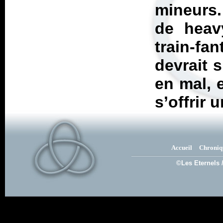
mineurs
de heav
train-f
devrait 
en mal, 
s’offrir 
Accueil
Chroniq
©Les Eternels 