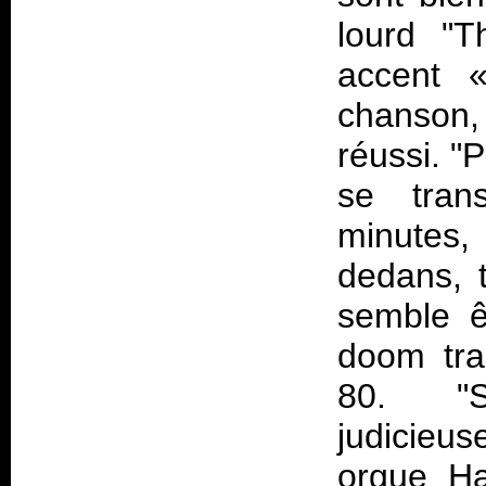
lourd "T
accent
chanson
réussi. "
se tran
minutes
dedans, t
semble 
doom tra
80. "Si
judicieus
orgue 