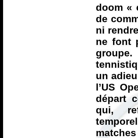
doom «
de comm
ni rendr
ne font 
groupe
tennisti
un adieu
l’US Ope
départ 
qui, re
tempore
matches