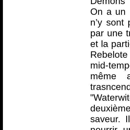
Demons" f
On a un 
n’y sont 
par une t
et la par
Rebelote 
mid-temp
même ac
trasncen
"Waterw
deuxièm
saveur. 
nourrir 