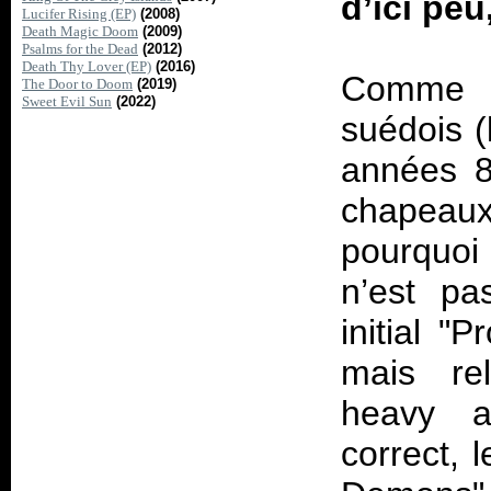
d’ici peu
Lucifer Rising (EP)
(2008)
Death Magic Doom
(2009)
Psalms for the Dead
(2012)
Death Thy Lover (EP)
(2016)
Comme t
The Door to Doom
(2019)
Sweet Evil Sun
(2022)
suédois (
années 8
chapea
pourquoi
n’est pa
initial "
mais rel
heavy a
correct, 