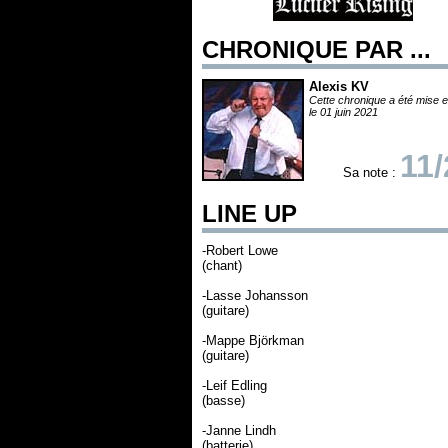
CHRONIQUE PAR ...
Alexis KV
Cette chronique a été mise e
le 01 juin 2021
11/
Sa note :
LINE UP
-Robert Lowe
(chant)
-Lasse Johansson
(guitare)
-Mappe Björkman
(guitare)
-Leif Edling
(basse)
-Janne Lindh
(batterie)