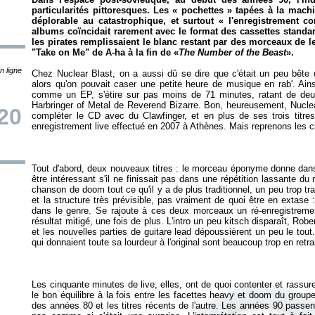
particularités pittoresques. Les « pochettes » tapées à la machi
déplorable au catastrophique, et surtout « l'enregistrement
albums coïncidait rarement avec le format des cassettes standard
les pirates remplissaient le blanc restant par des morceaux de le
"Take on Me" de A-ha à la fin de «
The Number of the Beast
».
n ligne
Chez Nuclear Blast, on a aussi dû se dire que c'était un peu bête 
alors qu'on pouvait caser une petite heure de musique en rab'. Ainsi
comme un EP, s'étire sur pas moins de 71 minutes, ratant de deu
Harbringer of Metal de Reverend Bizarre. Bon, heureusement, Nuclea
20
compléter le CD avec du Clawfinger, et en plus de ses trois titre
Tout d'abord, deux nouveaux titres : le morceau éponyme donne dans
être intéressant s'il ne finissait pas dans une répétition lassante du
chanson de doom tout ce qu'il y a de plus traditionnel, un peu trop tr
et la structure très prévisible, pas vraiment de quoi être en extas
dans le genre. Se rajoute à ces deux morceaux un ré-enregistrem
résultat mitigé, une fois de plus. L'intro un peu kitsch disparaît, Rob
et les nouvelles parties de guitare lead dépoussièrent un peu le tout
Les cinquante minutes de live, elles, ont de quoi contenter et rassur
le bon équilibre à la fois entre les facettes heavy et doom du groupe
des années 80 et les titres récents de l'autre. Les années 90 passe