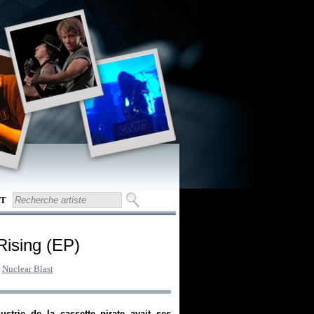
T
 Rising (EP)
:
Nuclear Blast
strie de la cassette pirate avait ses