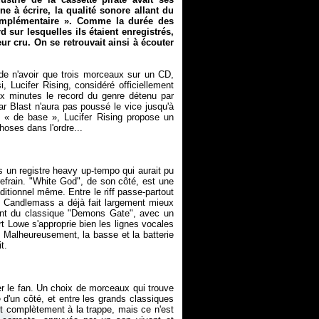
ne à écrire, la qualité sonore allant du
 complémentaire ». Comme la durée des
 sur lesquelles ils étaient enregistrés,
ur cru. On se retrouvait ainsi à écouter
de n'avoir que trois morceaux sur un CD,
, Lucifer Rising, considéré officiellement
x minutes le record du genre détenu par
r Blast n'aura pas poussé le vice jusqu'à
s « de base », Lucifer Rising propose un
 un registre heavy up-tempo qui aurait pu
 refrain. "White God", de son côté, est une
aditionnel même. Entre le riff passe-partout
e : Candlemass a déjà fait largement mieux
ent du classique "Demons Gate", avec un
ert Lowe s'approprie bien les lignes vocales
. Malheureusement, la basse et la batterie
er le fan. Un choix de morceaux qui trouve
 d'un côté, et entre les grands classiques
nt complètement à la trappe, mais ce n'est