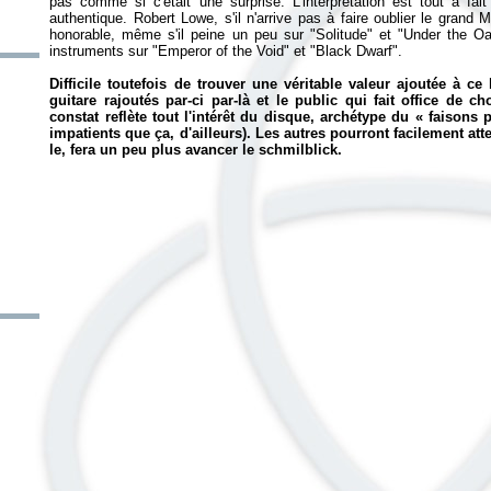
pas comme si c'était une surprise. L'interprétation est tout à fai
authentique. Robert Lowe, s'il n'arrive pas à faire oublier le grand 
honorable, même s'il peine un peu sur "Solitude" et "Under the Oa
instruments sur "Emperor of the Void" et "Black Dwarf".
Difficile toutefois de trouver une véritable valeur ajoutée à ce
guitare rajoutés par-ci par-là et le public qui fait office de
constat reflète tout l'intérêt du disque, archétype du « faisons p
impatients que ça, d'ailleurs). Les autres pourront facilement a
le, fera un peu plus avancer le schmilblick.