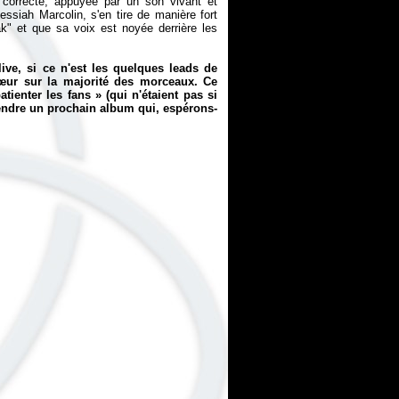
t correcte, appuyée par un son vivant et
Messiah Marcolin, s'en tire de manière fort
k" et que sa voix est noyée derrière les
 live, si ce n'est les quelques leads de
 chœur sur la majorité des morceaux. Ce
atienter les fans » (qui n'étaient pas si
ttendre un prochain album qui, espérons-