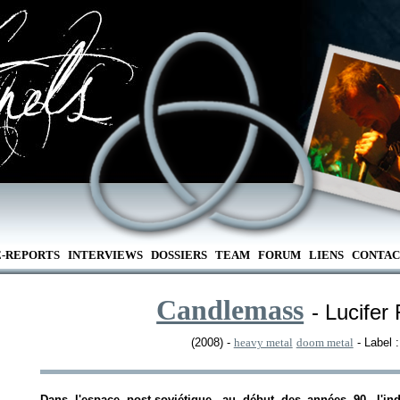
E-REPORTS
INTERVIEWS
DOSSIERS
TEAM
FORUM
LIENS
CONTAC
Candlemass
- Lucifer
(2008) -
heavy metal
doom metal
- Label 
Dans l'espace post-soviétique, au début des années 90, l'indu