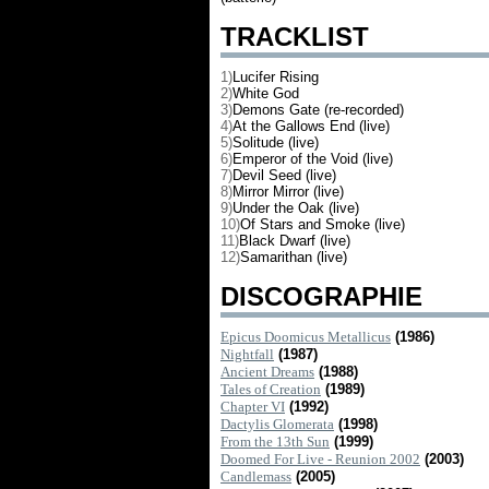
TRACKLIST
1)
Lucifer Rising
2)
White God
3)
Demons Gate (re-recorded)
4)
At the Gallows End (live)
5)
Solitude (live)
6)
Emperor of the Void (live)
7)
Devil Seed (live)
8)
Mirror Mirror (live)
9)
Under the Oak (live)
10)
Of Stars and Smoke (live)
11)
Black Dwarf (live)
12)
Samarithan (live)
DISCOGRAPHIE
Epicus Doomicus Metallicus
(1986)
Nightfall
(1987)
Ancient Dreams
(1988)
Tales of Creation
(1989)
Chapter VI
(1992)
Dactylis Glomerata
(1998)
From the 13th Sun
(1999)
Doomed For Live - Reunion 2002
(2003)
Candlemass
(2005)