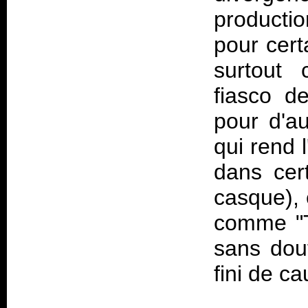
producti
pour cert
surtout 
fiasco 
pour d'au
qui rend 
dans cer
casque), 
comme "T
sans dou