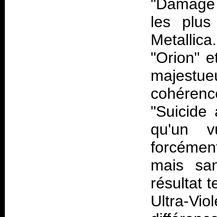
"Damage 
les plus
Metallica
"Orion" e
majestu
cohérence
"Suicide
qu'un v
forcémen
mais sa
résultat 
Ultra-V