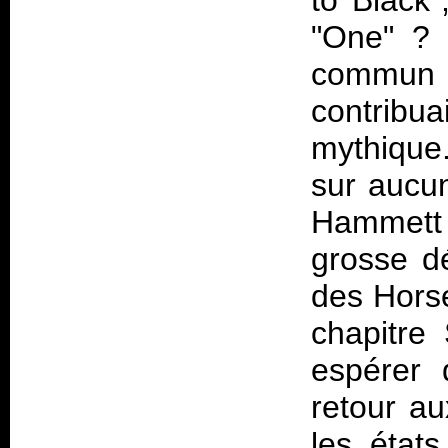
to Black
"One" ? 
commun 
contribu
mythique. 
sur auc
Hammett 
grosse dé
des Horse
chapitre
espérer 
retour au
les état