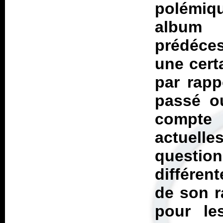
polémiq
album 
prédéce
une certa
par rapp
passé ou
compte 
actuel
question
différen
de son r
pour les