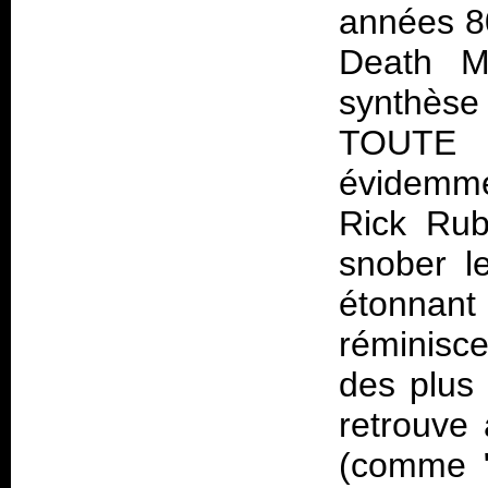
années 80
Death M
synthès
TOUTE 
évidemme
Rick Rub
snober l
étonna
réminisce
des plus 
retrouve
(comme "