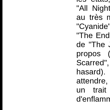
"All Nigh
au très 
"Cyanide"
"The End 
de "The 
propos 
Scarred"
hasard). 
attendre
un trai