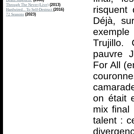
Through The Never (Live)
(2013)
risquent
Hardwired... To Self-Destruct
(2016)
72 Seasons
(2023)
Déjà, su
exemple 
Trujillo
pauvre 
For All
(e
couronn
camarade
on était 
mix fina
talent : 
divergenc