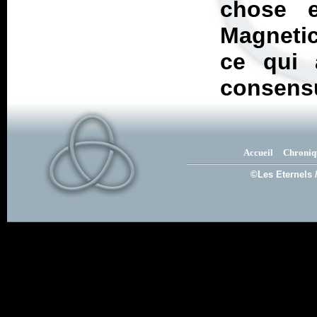
chose e
Magneti
ce qui a
consens
Accueil
Chroniq
©Les Eternels 