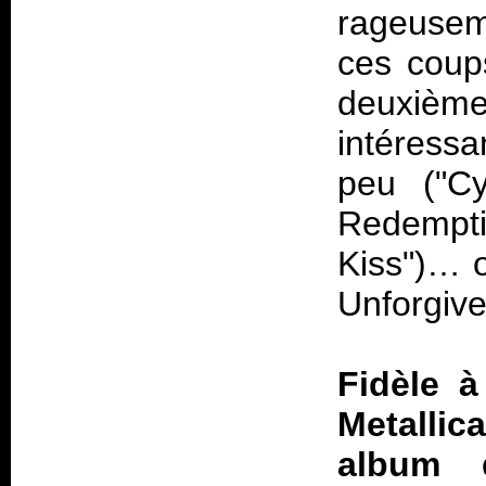
rageuse
ces coups
deuxiè
intéressa
peu ("Cy
Redempti
Kiss")… o
Unforgive
Fidèle à
Metallic
album 