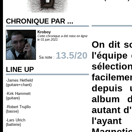
CHRONIQUE PAR ...
Kroboy
Cette chronique a été mise en ligne
le 01 juin 2021
On dit s
13.5/20
l'équipe
Sa note :
sélect
LINE UP
facilem
-James Hetfield
(guitare+chant)
depuis 
-Kirk Hammett
album d
(guitare)
-Robert Trujillo
autant d
(basse)
l'ayant
-Lars Ulrich
(batterie)
Magneti