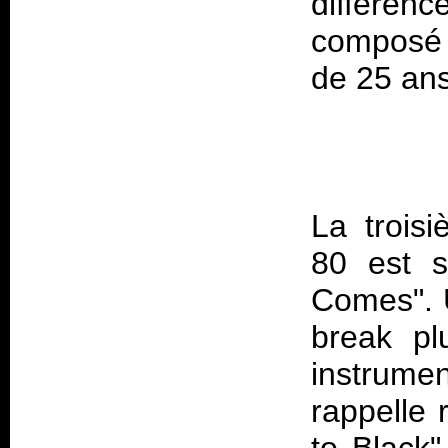
différe
composé 
La trois
80 est 
Comes". 
break pl
instrumen
rappelle