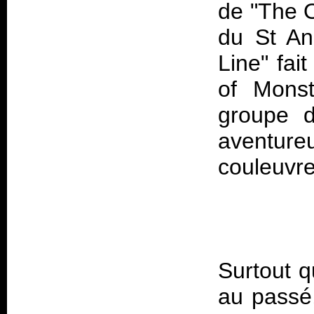
de "The 
du
St An
Line" fai
of Monst
groupe 
aventure
Surtout q
au passé,