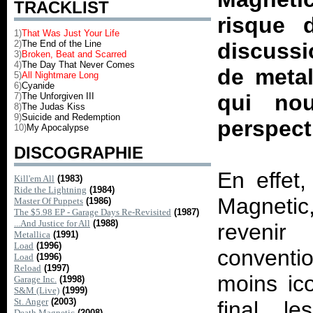
TRACKLIST
risque 
1)
That Was Just Your Life
2)
The End of the Line
discuss
3)
Broken, Beat and Scarred
4)
The Day That Never Comes
de metal
5)
All Nightmare Long
6)
Cyanide
qui no
7)
The Unforgiven III
8)
The Judas Kiss
9)
Suicide and Redemption
perspect
10)
My Apocalypse
DISCOGRAPHIE
En effet
Kill'em All
(1983)
Ride the Lightning
(1984)
Magnetic
Master Of Puppets
(1986)
The $5.98 EP - Garage Days Re-Revisited
(1987)
...And Justice for All
(1988)
reveni
Metallica
(1991)
Load
(1996)
convent
Load
(1996)
Reload
(1997)
moins ico
Garage Inc.
(1998)
S&M (Live)
(1999)
St. Anger
(2003)
final, l
Death Magnetic
(2008)