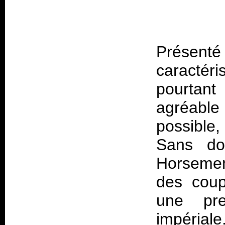
Présenté 
caractér
pourtant
agréabl
possible
Sans dou
Horseme
des coup
une pre
impérial