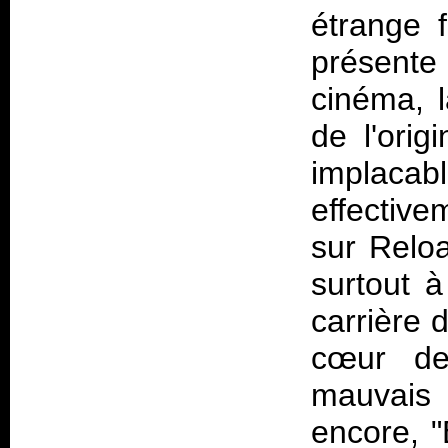
étrange f
présente
cinéma, l
de l'orig
implacab
effectiv
sur
Relo
surtout à
carrière 
cœur de
mauvais
encore, 