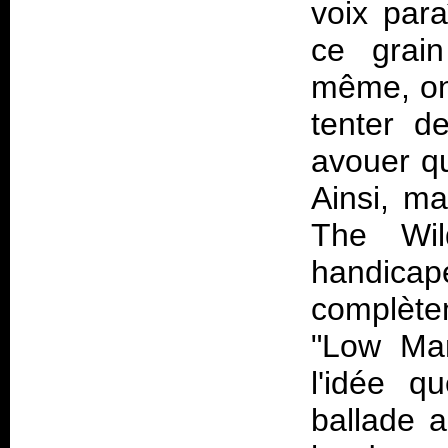
voix par
ce grain
même, on
tenter d
avouer qu
Ainsi, m
The Wil
handicapé
complète
"Low Man
l'idée q
ballade a