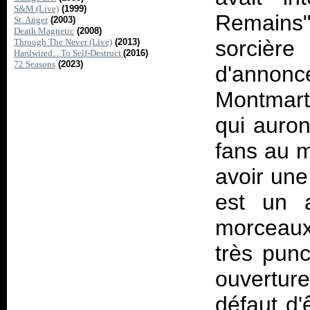
S&M (Live)
(1999)
Remains
St. Anger
(2003)
Death Magnetic
(2008)
sorcièr
Through The Never (Live)
(2013)
Hardwired... To Self-Destruct
(2016)
72 Seasons
(2023)
d'annonc
Montmart
qui auron
fans au m
avoir une
est un a
morceaux 
très punc
ouverture
défaut d'