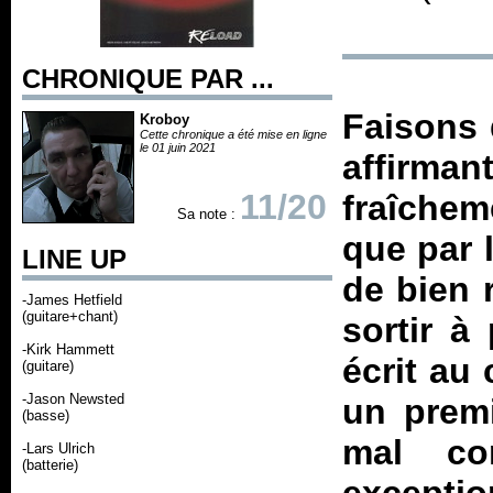
CHRONIQUE PAR ...
Faisons 
Kroboy
Cette chronique a été mise en ligne
le 01 juin 2021
affirm
11/20
fraîchem
Sa note :
que par l
LINE UP
de bien 
-James Hetfield
(guitare+chant)
sortir à
-Kirk Hammett
écrit au
(guitare)
-Jason Newsted
un premi
(basse)
mal c
-Lars Ulrich
(batterie)