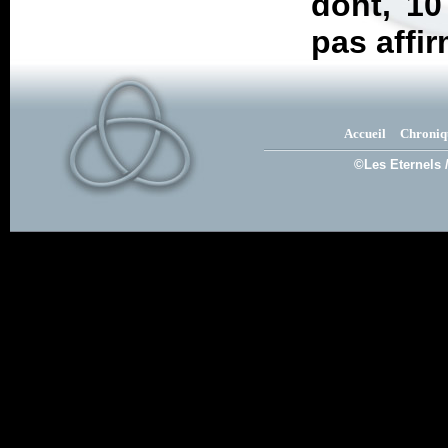
dont, 10
pas affir
Accueil
Chroniq
©Les Eternels 