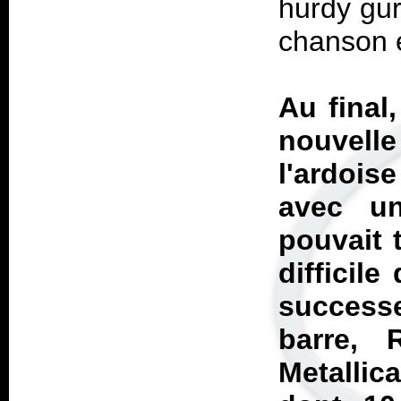
hurdy gurd
chanson 
Au final
nouvel
l'ardois
avec u
pouvait 
difficil
success
barre,
Metallic