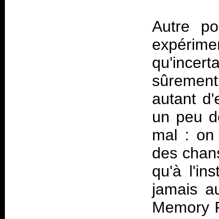
Autre po
expéri
qu'incer
sûremen
autant d'
un peu de
mal : on
des chan
qu'à l'in
jamais a
Memory R