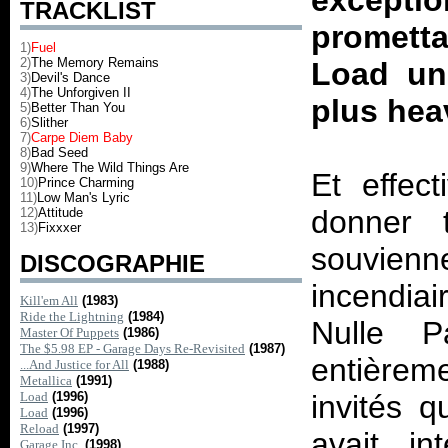
except
TRACKLIST
prometta
1)
Fuel
2)
The Memory Remains
Load
un
3)
Devil's Dance
4)
The Unforgiven II
plus hea
5)
Better Than You
6)
Slither
7)
Carpe Diem Baby
8)
Bad Seed
9)
Where The Wild Things Are
Et effec
10)
Prince Charming
11)
Low Man's Lyric
donner 
12)
Attitude
13)
Fixxxer
souvie
DISCOGRAPHIE
incendia
Kill'em All
(1983)
Ride the Lightning
(1984)
Nulle P
Master Of Puppets
(1986)
The $5.98 EP - Garage Days Re-Revisited
(1987)
entièrem
...And Justice for All
(1988)
Metallica
(1991)
Load
(1996)
invités q
Load
(1996)
Reload
(1997)
avait in
Garage Inc.
(1998)