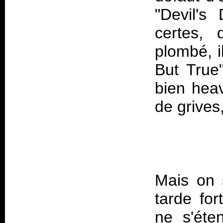
"Devil's
certes,
plombé, i
But True
bien hea
Mais on 
tarde for
ne s'éte