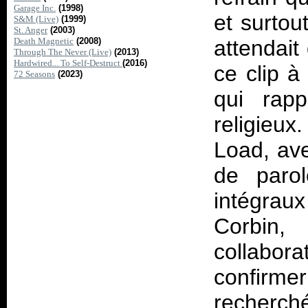
Garage Inc.
(1998)
et surtou
S&M (Live)
(1999)
St. Anger
(2003)
Death Magnetic
(2008)
attendait
Through The Never (Live)
(2013)
Hardwired... To Self-Destruct
(2016)
ce clip à
72 Seasons
(2023)
qui rapp
religieu
Load
, av
de parol
intégraux
Corbin,
collabor
confirme
recherch