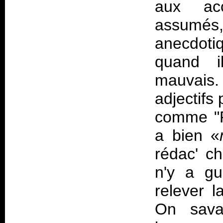
aux acc
assumés
anecdoti
quand i
mauvais.
adjectifs 
comme "P
a bien «
rédac' ch
n'y a gu
relever 
On savai