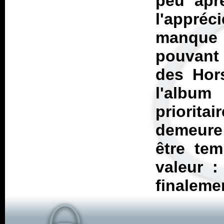
peu aprè
l'appréc
manque
pouvant 
des Hor
l'album
priorita
demeure 
être te
valeur 
finaleme