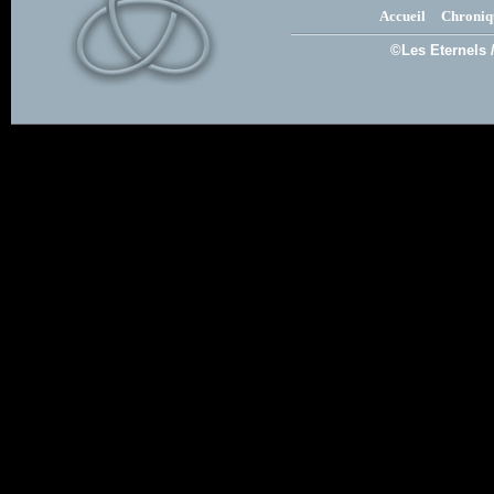
Accueil
Chroniq
©Les Eternels 