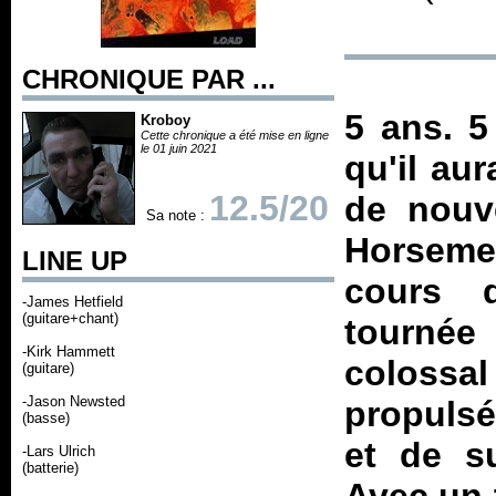
CHRONIQUE PAR ...
5 ans. 5
Kroboy
Cette chronique a été mise en ligne
le 01 juin 2021
qu'il aur
12.5/20
de nouv
Sa note :
Horseme
LINE UP
cours d
-James Hetfield
(guitare+chant)
tournée
-Kirk Hammett
coloss
(guitare)
-Jason Newsted
propulsé
(basse)
et de s
-Lars Ulrich
(batterie)