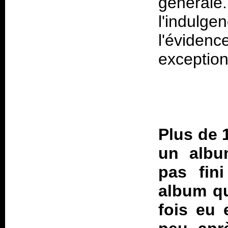
générale.
l'indulge
l'évide
Plus de 
un albu
pas fini
album qu
fois eu 