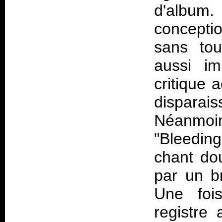
d'albu
concepti
sans tou
aussi im
critique 
disparais
Néanmoins
"Bleedin
chant do
par un b
Une foi
registre 