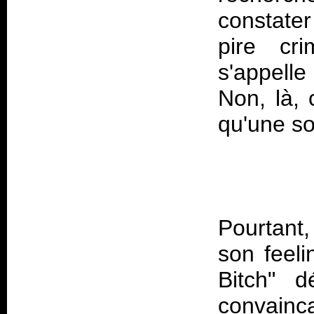
constater
pire cr
s'appelle
Non, là, 
Pourtant
son feeli
Bitch" d
convainc