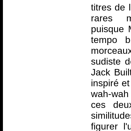
titres de
rares m
puisque M
tempo b
morceaux
sudiste 
Jack Buil
inspiré et
wah-wah d
ces deu
similitud
figurer l