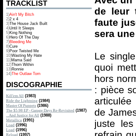
Avec un 
TRACKLIST
de leur 
1)
Ain't My Bitch
2)
2 x 4
faute jus
3)
The House Jack Built
4)
Until It Sleeps
sera une
5)
King Nothing
6)
Hero Of The Day
7)
Bleeding Me
8)
Cure
9)
Poor Twisted Me
Le single
10)
Wasting My Hate
11)
Mama Said
quoi mett
12)
Thorn Within
13)
Ronnie
14)
The Outlaw Torn
hors nor
DISCOGRAPHIE
: pièce s
Kill'em All
(1983)
articulée
Ride the Lightning
(1984)
Master Of Puppets
(1986)
de James 
The $5.98 EP - Garage Days Re-Revisited
(1987)
...And Justice for All
(1988)
Metallica
(1991)
juste les
Load
(1996)
Load
(1996)
refrain q
Reload
(1997)