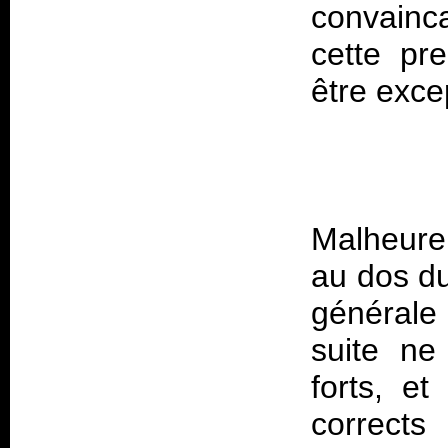
convainca
cette pr
être exce
Malheure
au dos d
générale
suite n
forts, e
corrects