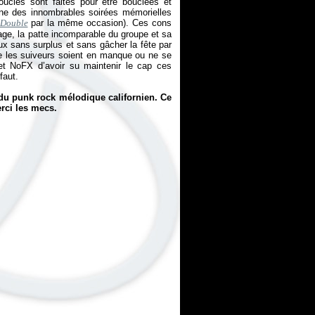
ucles sont faites pour être bouclées et
une des innombrables soirées mémorielles
Double
par la même occasion). Ces cons
age, la patte incomparable du groupe et sa
ux sans surplus et sans gâcher la fête par
que les suiveurs soient en manque ou ne se
t NoFX d’avoir su maintenir le cap ces
faut.
 du punk rock mélodique californien. Ce
rci les mecs.