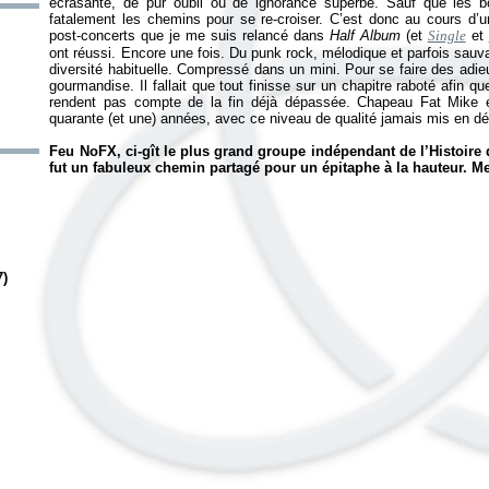
écrasante, de pur oubli ou de ignorance superbe. Sauf que les bo
fatalement les chemins pour se re-croiser. C’est donc au cours d’
post-concerts que je me suis relancé dans
Half Album
(et
Single
et
ont réussi. Encore une fois. Du punk rock, mélodique et parfois sauv
diversité habituelle. Compressé dans un mini. Pour se faire des adie
gourmandise. Il fallait que tout finisse sur un chapitre raboté afin 
rendent pas compte de la fin déjà dépassée. Chapeau Fat Mike e
quarante (et une) années, avec ce niveau de qualité jamais mis en dé
Feu NoFX, ci-gît le plus grand groupe indépendant de l’Histoire
fut un fabuleux chemin partagé pour un épitaphe à la hauteur. Me
7)