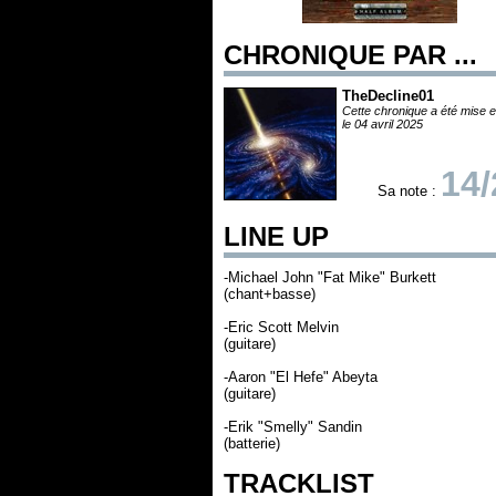
CHRONIQUE PAR ...
TheDecline01
Cette chronique a été mise e
le 04 avril 2025
14/
Sa note :
LINE UP
-Michael John "Fat Mike" Burkett
(chant+basse)
-Eric Scott Melvin
(guitare)
-Aaron "El Hefe" Abeyta
(guitare)
-Erik "Smelly" Sandin
(batterie)
TRACKLIST