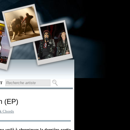
T
m (EP)
ck Chords
me voilà à chroniquer la dernière sortie