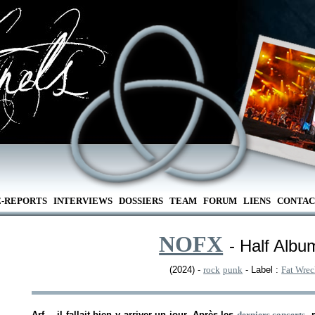
E-REPORTS
INTERVIEWS
DOSSIERS
TEAM
FORUM
LIENS
CONTAC
NOFX
- Half Albu
(2024) -
rock
punk
- Label :
Fat Wre
Arf… il fallait bien y arriver un jour. Après les
derniers concerts
, 