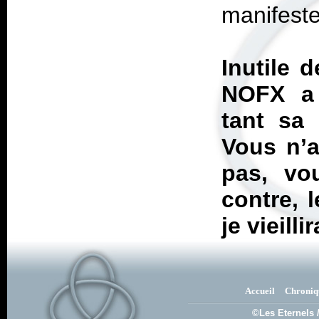
manifeste
Inutile 
NOFX a 
tant sa 
Vous n’a
pas, vo
contre, 
je vieill
Accueil
Chroniq
©Les Eternels 