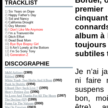
Bordel, 
TRACKLIST
premier
1)
Six Years on Dope
2)
Happy Father’s Day
cinqua
3)
Sid and Nancy
4)
California Drought
connards
5)
Oxy Moronic
6)
I Don’t Like Me Anymore
7)
I’m a Tranvest-lite
album à l
8)
Ditch Effort
9)
Dead Beat Mom
toujour
10)
Bye Bye Biopsy Girl
11)
It Ain’t Lonely at the Bottom
subtiles
12)
I’m So Sorry Tony
13)
Generation Z
DISCOGRAPHIE
Je n’ai 
S&M Airlines
(1989)
Ribbed
(1991)
ni faire
White Trash, Two Heebs And A Bean
(1992)
Punk In Drublic
(1994)
suspens 
I Heard They Suck Live !!
(1995)
Heavy Petting Zoo
(1996)
So Long And Thanks For All The Shoes
(1997)
bon, moi
The Decline (EP)
(1999)
Pump Up The Valuum
(2000)
être) a
War On Errorism
(2003)