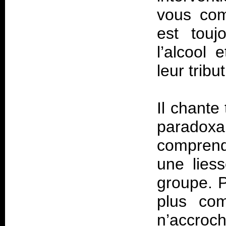
vous com
est touj
l’alcool 
leur tribu
Il chante
parado
comprendr
une lies
groupe. 
plus com
n’accroch