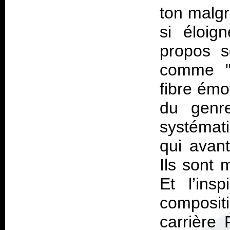
ton malgr
si éloig
propos s
comme "G
fibre émo
du genre
systéma
qui avant
Ils sont 
Et l’ins
composit
carrière