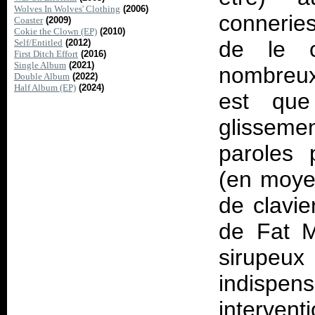
Wolves In Wolves' Clothing
(2006)
conneries
Coaster
(2009)
Cokie the Clown (EP)
(2010)
de le c
Self/Entitled
(2012)
First Ditch Effort
(2016)
Single Album
(2021)
nombreux
Double Album
(2022)
Half Album (EP)
(2024)
est que
glisseme
paroles 
(en moye
de clavie
de Fat M
sirupeux
indispe
intervent