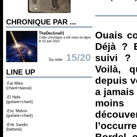
CHRONIQUE PAR ...
Ouais co
TheDecline01
Cette chronique a été mise en ligne
le 01 juin 2021
Déjà ? E
15/20
suivi ?
Sa note :
Voilà, 
LINE UP
depuis v
-Fat Mike
(chant+basse)
a jamais
-El Hefe
moins 
(guitare+chant)
-Eric Melvin
découv
(guitare+chant)
l’occur
-Erik Sandin
(batterie)