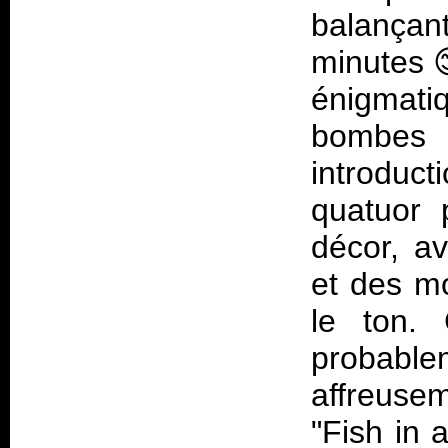
balançan
minutes
énigmati
bombes 
introduc
quatuor p
décor, a
et des m
le ton.
probable
affreus
"Fish in 