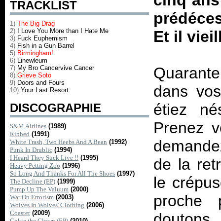
cinq ans
TRACKLIST
prédéces
1)
The Big Drag
2)
I Love You More than I Hate Me
Et il vieil
3)
Fuck Euphemism
4)
Fish in a Gun Barrel
5)
Birmingham!
6)
Linewleum
7)
My Bro Cancervive Cancer
Quarante
8)
Grieve Soto
9)
Doors and Fours
dans vos
10)
Your Last Resort
étiez né
DISCOGRAPHIE
Prenez v
S&M Airlines
(1989)
Ribbed
(1991)
demandez
White Trash, Two Heebs And A Bean
(1992)
Punk In Drublic
(1994)
I Heard They Suck Live !!
(1995)
de la ret
Heavy Petting Zoo
(1996)
So Long And Thanks For All The Shoes
(1997)
le crépus
The Decline (EP)
(1999)
Pump Up The Valuum
(2000)
proche p
War On Errorism
(2003)
Wolves In Wolves' Clothing
(2006)
Coaster
(2009)
doutons 
Cokie the Clown (EP)
(2010)