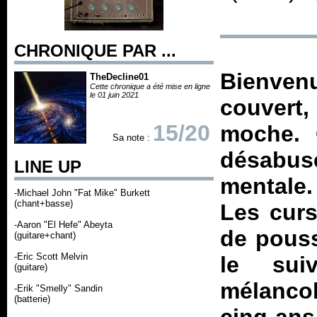
CHRONIQUE PAR ...
Bienven
TheDecline01
Cette chronique a été mise en ligne
le 01 juin 2021
couvert,
15/20
moche. 
Sa note :
désabu
LINE UP
mentale
-Michael John "Fat Mike" Burkett
(chant+basse)
Les curs
-Aaron "El Hefe" Abeyta
de pouss
(guitare+chant)
-Eric Scott Melvin
le sui
(guitare)
mélanco
-Erik "Smelly" Sandin
(batterie)