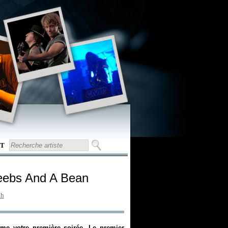
T
eebs And A Bean
ph
me votre première soirée. Le premier