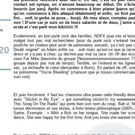
contact est sympa, on s’amuse beaucoup au début. On s’écla
bourrin (un peu). Après on commence à bien planer (parce qu
qu’on commence à être attaqué tétalement) et enfin, on finit par
fini… snif, la gerbe se posa… burp). Ah mes aïeux, comptez pa
non ! D’une car je suis un de leurs salariés et de deux, j’aim
ecsta et c’est parti mon kikiiiiiiii !!!
tée
Evidemment, en bon punk rock des familles, NOFX joue vite et bour
malgré tout pas mal recherchées (pour du punk rock s’entend hein
pouliche en chaleur peut avoir de partenaires sexuels, ça c’est pa
20
Doubt originel" où Adam enfile sa… euh mais qu’est-ce que je raco
direct et y’a pas à chier, ça déchire pas mal sa race. Un riff des éco
sieur Fat Mike (bassiste du groupe [Noooooooooooooooooooooon ???!
groupe depuis pas mal de temps). Terrible, on l’entend et les lignes
sec, ça réchauffe le cœur (demandez à Boris). En parlant de riff, une 
se prénomme "You’re Bleeding" (chanson que je trouve commerciale p
Et puis forcément, il faut les chansons ultra power radio friendly des
avec "Stickin in My Eye", « got something stickin’in my eeeeeeee
This Song On The Radio" qui porte bien son nom du coup. Bah vi, 
lurons déconneurs et ses textes, à forte teneur philosophique (100%
Sartre. Exemple : « With a flick on her tongue, She made her s