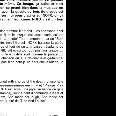
te même. Ca bouge, ça pulse et c’est
’on se prend bien dans la musique ou
 avoir la gueule de bois (le disque est
s sur moi pour cracher sur NOFX, oh ça
e vraiment leur came. NOFX c’est un bon
rine comme il se doit. Les chansons sont
 !) et le disque est aussi varié qu’une
s de la merde! Tout commence par un "Soul
nte, non ! Bordel, NOFX balance la purée
les et tout de suite la basse trépidante de
!!, SI] et surtout compositeur unique du
 qu’elle distille sont comme la patate cul
chanson qui a le riff-qui-tue-et-ça-fait-mal
as bien pour je ne sais quelle raison, je
igned with chorus of the death, chose faite
eeeeeeeeeeeeeeyee !!! » et "Please Play
NOFX est aussi une joyeuse bande de gais
 arabica), sont autant d’hommage à Kant et
cream, She made her laugh, She made her