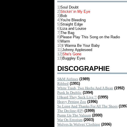
1)
Soul Doubt
2)
Stickin' in My Eye
3)
Bob
4)
You're Bleeding
5)
Straight Edge
6)
Liza and Louise
7)
The Bag
8)
Please Play This Song on the Radio
9)
Warm
10)
I Wanna Be Your Baby
11)
Johnny Appleseed
12)
She's Gone
13)
Buggley Eyes
DISCOGRAPHIE
S&M Airlines
(1989)
Ribbed
(1991)
White Trash, Two Heebs And A Bean
(1992)
Punk In Drublic
(1994)
I Heard They Suck Live !!
(1995)
Heavy Petting Zoo
(1996)
So Long And Thanks For All The Shoes
(199
The Decline (EP)
(1999)
Pump Up The Valuum
(2000)
War On Errorism
(2003)
Wolves In Wolves' Clothing
(2006)