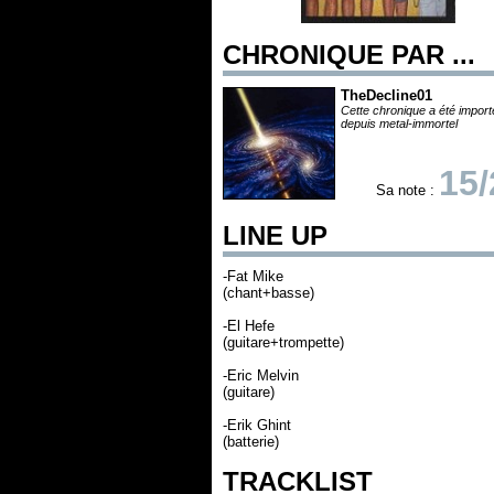
CHRONIQUE PAR ...
TheDecline01
Cette chronique a été impor
depuis metal-immortel
15/
Sa note :
LINE UP
-Fat Mike
(chant+basse)
-El Hefe
(guitare+trompette)
-Eric Melvin
(guitare)
-Erik Ghint
(batterie)
TRACKLIST