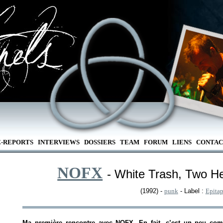
E-REPORTS
INTERVIEWS
DOSSIERS
TEAM
FORUM
LIENS
CONTAC
NOFX
- White Trash, Two H
(1992) -
punk
- Label :
Epita
Ma première rencontre avec NOFX. En fait, c’est un peu com