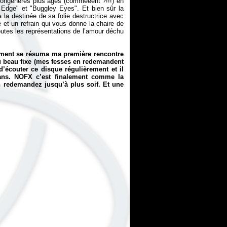
ongénères plus âgés (commeeent ?!!!) en
t Edge" et "Buggley Eyes". Et bien sûr la
 la destinée de sa folie destructrice avec
e et un refrain qui vous donne la chaire de
toutes les représentations de l’amour déchu
mment se résuma ma première rencontre
au beau fixe (mes fesses en redemandent
d’écouter ce disque régulièrement et il
pans. NOFX c’est finalement comme la
 redemandez jusqu’à plus soif. Et une