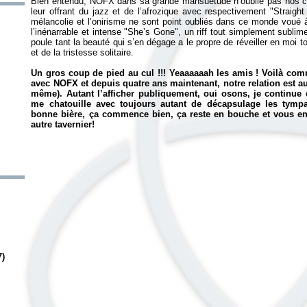
Bien entendu, NOFX dans sa grande mansuétude n’oublie pas nos c
leur offrant du jazz et de l’afrozique avec respectivement "Straigh
mélancolie et l’onirisme ne sont point oubliés dans ce monde voué à
l’inénarrable et intense "She’s Gone", un riff tout simplement sublim
poule tant la beauté qui s’en dégage a le propre de réveiller en moi 
et de la tristesse solitaire.
Un gros coup de pied au cul !!! Yeaaaaaah les amis ! Voilà co
avec NOFX et depuis quatre ans maintenant, notre relation est 
même). Autant l’afficher publiquement, oui osons, je continue 
me chatouille avec toujours autant de décapsulage les tym
bonne bière, ça commence bien, ça reste en bouche et vous en
autre tavernier!
7)