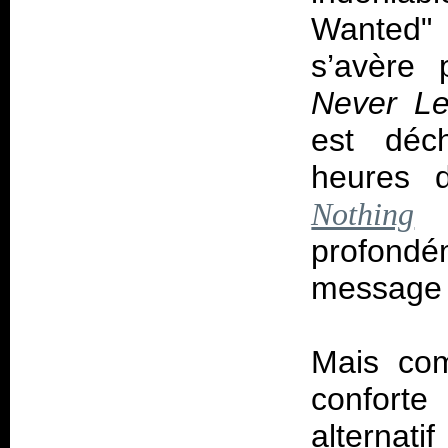
Wanted"
s’avère 
Never L
est déch
heures 
q
Nothing
profon
message q
Mais com
conforte
alternati