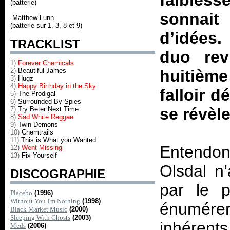
faibless
(batterie)
sonnait
-Matthew Lunn
(batterie sur 1, 3, 8 et 9)
d’idées.
TRACKLIST
duo rev
1)
Forever Chemicals
2)
Beautiful James
huitième
3)
Hugz
4)
Happy Birthday in the Sky
falloir 
5)
The Prodigal
6)
Surrounded By Spies
se révèle
7)
Try Beter Next Time
8)
Sad White Reggae
9)
Twin Demons
10)
Chemtrails
11)
This is What you Wanted
Entendon
12)
Went Missing
13)
Fix Yourself
Olsdal n
DISCOGRAPHIE
par le p
Placebo
(1996)
Without You I'm Nothing
(1998)
énumérer
Black Market Music
(2000)
Sleeping With Ghosts
(2003)
inhérent
Meds
(2006)