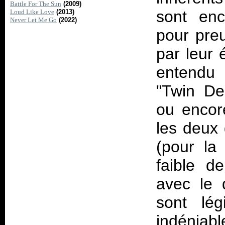
Battle For The Sun
(2009)
sont enc
Loud Like Love
(2013)
Never Let Me Go
(2022)
pour preu
par leur 
entendu 
"Twin De
ou encor
les deux 
(pour la 
faible d
avec le 
sont lég
indéniab