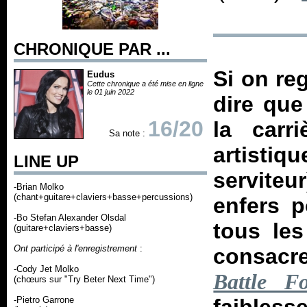
CHRONIQUE PAR ...
Si on re
Eudus
Cette chronique a été mise en ligne
le 01 juin 2022
dire qu
16/20
la carr
Sa note :
artisti
LINE UP
servite
-Brian Molko
(chant+guitare+claviers+basse+percussions)
enfers p
-Bo Stefan Alexander Olsdal
tous les
(guitare+claviers+basse)
Ont participé à l'enregistrement
:
consacre
-Cody Jet Molko
Battle 
(chœurs sur "Try Beter Next Time")
-Pietro Garrone