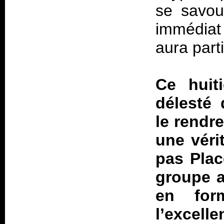
se savour
immédiat
aura parti
Ce huiti
délesté 
le rendr
une véri
pas Plac
groupe a
en for
l’excell