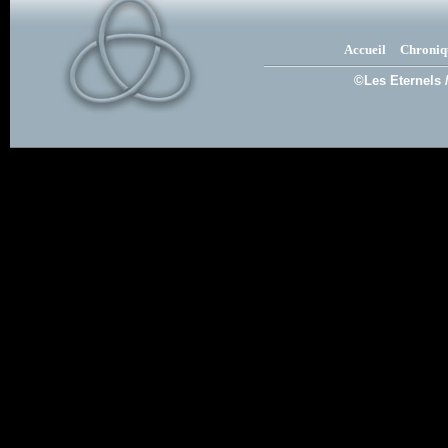
Accueil
Chroniq
©Les Eternels 