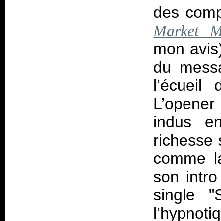
des compo
Market M
mon avis)
du messa
l’écuei
L’opener
indus en
richesse 
comme la
son intro
single "
l’hypnot