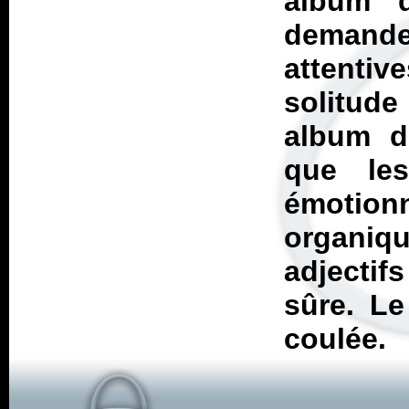
album d
demand
attentiv
solitude
album d
que le
émotionn
organiq
adjecti
sûre. Le
coulée.