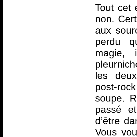
Tout cet 
non. Cert
aux sour
perdu q
magie, i
pleurnich
les deux
post-roc
soupe. R
passé et
d’être da
Vous vou