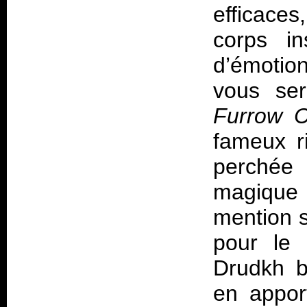
efficaces
corps in
d’émotio
vous se
Furrow C
fameux ri
perchée
magique 
mention s
pour le 
Drudkh b
en appor