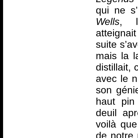
qui ne s’
Wells
, l
atteignai
suite s’a
mais la 
distillait
avec le 
son génie
haut pin
deuil ap
voilà qu
de notre