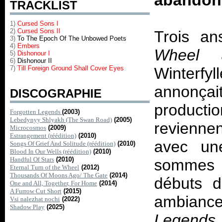
abandonn
TRACKLIST
1)
Cursed Sons I
2)
Cursed Sons II
Trois a
3)
To The Epoch Of The Unbowed Poets
4)
Embers
Wheel
as
5)
Dishonour I
6)
Dishonour II
7)
Till Foreign Ground Shall Cover Eyes
Winterf
annonçai
DISCOGRAPHIE
product
Forgotten Legends
(2003)
Lebedynyy Shlyakh (The Swan Road)
(2005)
revienne
Microcosmos
(2009)
Estrangement (réédition)
(2010)
avec un
Songs Of Grief And Solitude (réédition)
(2010)
Blood In Our Wells (réédition)
(2010)
Handful Of Stars
(2010)
sommes (
Eternal Turn of the Wheel
(2012)
Thousands Of Moons Ago/ The Gate
(2014)
débuts 
One and All, Together, For Home
(2014)
A Furrow Cut Short
(2015)
ambiance
Vsi nalezhat nochi
(2022)
Shadow Play
(2025)
Legends