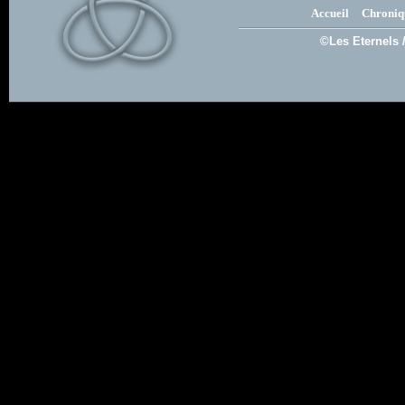
Accueil
Chroniq
©Les Eternels 