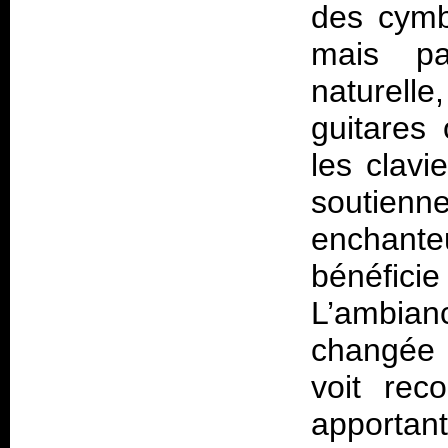
des cymb
mais pa
naturell
guitares 
les clavie
soutie
enchante
bénéficie
L’ambian
changée 
voit rec
apportant