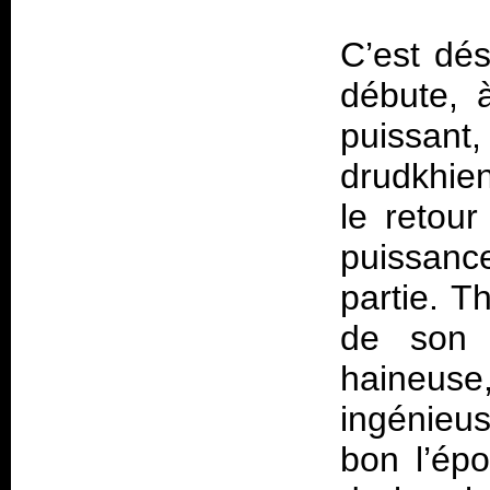
C’est dé
débute, à
puissa
drudkhie
le retour
puissance
partie. T
de son 
haineuse
ingénieu
bon l’é