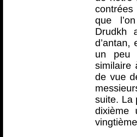
contrées
que l’on
Drudkh a
d’antan, 
un peu 
similaire
de vue d
messieurs
suite. La
dixième 
vingtième