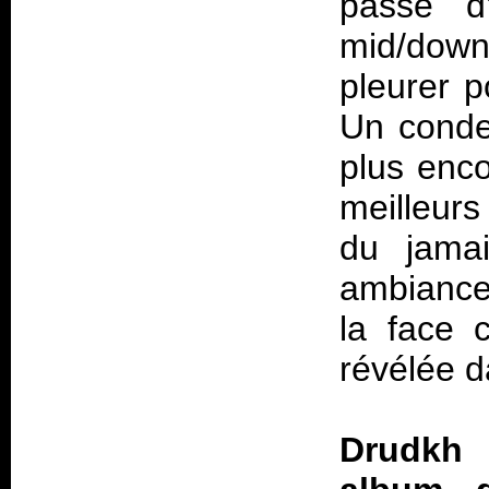
passe d
mid/dow
pleurer p
Un conde
plus enc
meilleurs 
du jama
ambiance 
la face 
révélée d
Drudkh 