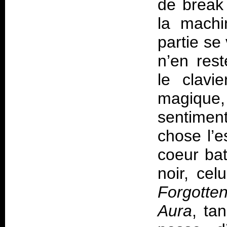
de break 
la machi
partie se
n’en rest
le clavi
magique, 
sentimen
chose l’e
coeur bat
noir, cel
Forgotte
Aura
, ta