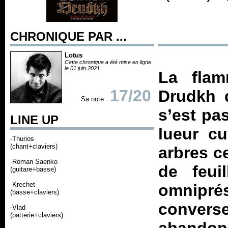
CHRONIQUE PAR ...
Lotus
Cette chronique a été mise en ligne
le 01 juin 2021
La flam
17/20
Drudkh 
Sa note :
s’est pas
LINE UP
lueur cu
-Thurios
(chant+claviers)
arbres ce
-Roman Saenko
de feui
(guitare+basse)
-Krechet
omniprése
(basse+claviers)
conver
-Vlad
(batterie+claviers)