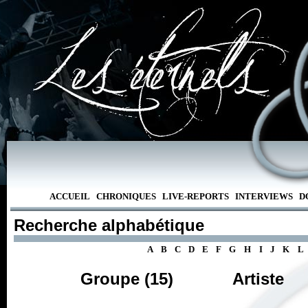
ACCUEIL
CHRONIQUES
LIVE-REPORTS
INTERVIEWS
D
Recherche alphabétique
A
B
C
D
E
F
G
H
I
J
K
L
Groupe (15)
Artiste