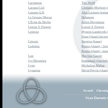
Lacrimosa
Tilo Wolff
Lacuna Coil
Cristiano Migliore (
Lazarus A.D.
Alex Lackner (guita
Le Groupe Obscur
Delamore
L'Éclat du Déclin
Julien Hovelaque
Lenore S. Fingers
Lenore S. Fingers
Leprous
Øystein Landsverk (
Einar (chant/claviers)
Litrosis
Stergios (basse)
Lofofora
Reuno (chant) - 1ère
Reuno (chant) - suite
Lun
Mayline Gautié
Lyr Drowning
Emmanuel (claviers,
Lyrre
Michalina Malisz
Lyzanxia
David Potvin (chant, 
Accueil
Chroniq
©Les Eternels 