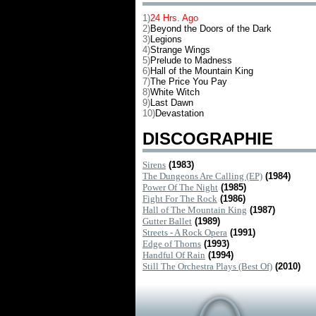
1)
24 Hrs. Ago
2)
Beyond the Doors of the Dark
3)
Legions
4)
Strange Wings
5)
Prelude to Madness
6)
Hall of the Mountain King
7)
The Price You Pay
8)
White Witch
9)
Last Dawn
10)
Devastation
DISCOGRAPHIE
Sirens
(1983)
The Dungeons Are Calling (EP)
(1984)
Power Of The Night
(1985)
Fight For The Rock
(1986)
Hall of The Mountain King
(1987)
Gutter Ballet
(1989)
Streets - A Rock Opera
(1991)
Edge of Thorns
(1993)
Handful Of Rain
(1994)
Still The Orchestra Plays (Best Of)
(2010)