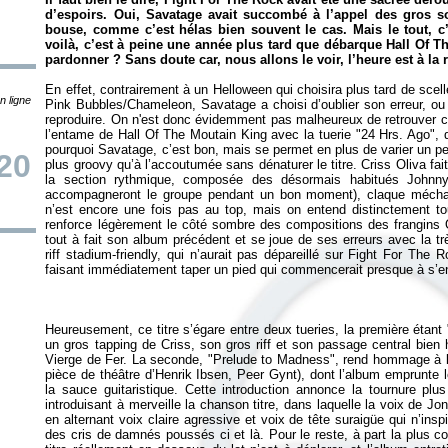
d’espoirs. Oui, Savatage avait succombé à l’appel des gros so
bouse, comme c’est hélas bien souvent le cas. Mais le tout, c
voilà, c’est à peine une année plus tard que débarque
Hall Of T
pardonner ? Sans doute car, nous allons le voir, l’heure est à la 
En effet, contrairement à un Helloween qui choisira plus tard de sce
n ligne
Pink Bubbles/Chameleon
, Savatage a choisi d’oublier son erreur, ou
reproduire. On n'est donc évidemment pas malheureux de retrouver c
l’entame de
Hall Of The Moutain King
avec la tuerie "24 Hrs. Ago", 
pourquoi Savatage, c’est bon, mais se permet en plus de varier un p
20
plus groovy qu’à l’accoutumée sans dénaturer le titre. Criss Oliva fai
la section rythmique, composée des désormais habitués Johnn
accompagneront le groupe pendant un bon moment), claque mécham
n’est encore une fois pas au top, mais on entend distinctement to
renforce légèrement le côté sombre des compositions des frangins O
tout à fait son album précédent et se joue de ses erreurs avec la 
riff stadium-friendly, qui n’aurait pas dépareillé sur
Fight For The R
Heureusement, ce titre s’égare entre deux tueries, la première étant 
un gros tapping de Criss, son gros riff et son passage central bien h
Vierge de Fer. La seconde, "Prelude to Madness", rend hommage à 
pièce de théâtre d’Henrik Ibsen,
Peer Gynt
), dont l’album emprunte 
la sauce guitaristique. Cette introduction annonce la tournure plu
introduisant à merveille la chanson titre, dans laquelle la voix de Jon
en alternant voix claire agressive et voix de tête suraigüe qui n’insp
des cris de damnés poussés ci et là. Pour le reste, à part la plus 