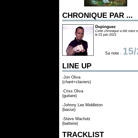
CHRONIQUE PAR ...
Dupinguez
Cette chronique a été mise e
le 01 juin 2021
15/
Sa note :
LINE UP
-Jon Oliva
(chant+claviers)
-Criss Oliva
(guitare)
-Johnny Lee Middleton
(basse)
-Steve Wacholz
(batterie)
TRACKLIST