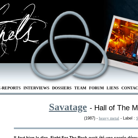
E-REPORTS
INTERVIEWS
DOSSIERS
TEAM
FORUM
LIENS
CONTAC
Savatage
- Hall of The 
(1987) -
heavy metal
- Label :
Il faut bien le dire,
Fight For The Rock
avait été une sacrée dérou