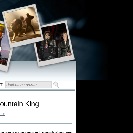
T
Mountain King
SPV
te pour ce groupe qui portait alors tant