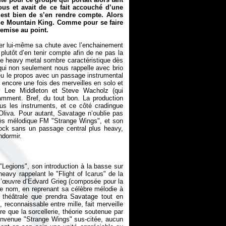
us et avait de ce fait accouché d’une
’est bien de s’en rendre compte. Alors
he Mountain King
. Comme pour se faire
remise au point.
ller lui-même sa chute avec l’enchainement
 plutôt d’en tenir compte afin de ne pas la
e heavy metal sombre caractéristique dès
qui non seulement nous rappelle avec brio
eu le propos avec un passage instrumental
t encore une fois des merveilles en solo et
y Lee Middleton et Steve Wacholz (qui
ment. Bref, du tout bon. La production
us les instruments, et ce côté cradingue
liva. Pour autant, Savatage n’oublie pas
très mélodique FM "Strange Wings", et son
ock
sans un passage central plus heavy,
"Legions", son introduction à la basse sur
eavy rappelant le "Flight of Icarus" de la
l’œuvre d’Edvard Grieg (composée pour la
le nom, en reprenant sa célèbre mélodie à
s théâtrale que prendra Savatage tout en
, reconnaissable entre mille, fait merveille
ire que la sorcellerie, théorie soutenue par
convenue "Strange Wings" sus-citée, aucun