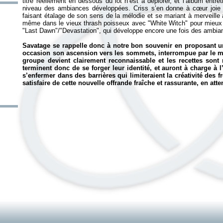
titre réellement en dessous du lot n’est à déplorer, et l’album entre
niveau des ambiances développées. Criss s’en donne à cœur joie en
faisant étalage de son sens de la mélodie et se mariant à merveille 
même dans le vieux thrash poisseux avec "White Witch" pour mieux
"Last Dawn"/"Devastation", qui développe encore une fois des ambian
Savatage se rappelle donc à notre bon souvenir en proposant u
occasion son ascension vers les sommets, interrompue par le 
groupe devient clairement reconnaissable et les recettes sont
terminent donc de se forger leur identité, et auront à charge à 
s’enfermer dans des barrières qui limiteraient la créativité des 
satisfaire de cette nouvelle offrande fraîche et rassurante, en at