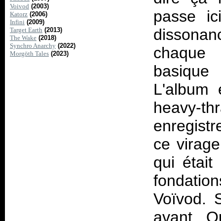
Voivod
(2003)
passe ic
Katorz
(2006)
Infini
(2009)
dissona
Target Earth
(2013)
The Wake
(2018)
Synchro Anarchy
(2022)
chaque 
Morgöth Tales
(2023)
basique 
L'album 
heavy-th
enregistr
ce virage
qui étai
fondatio
Voïvod. 
avant. Q