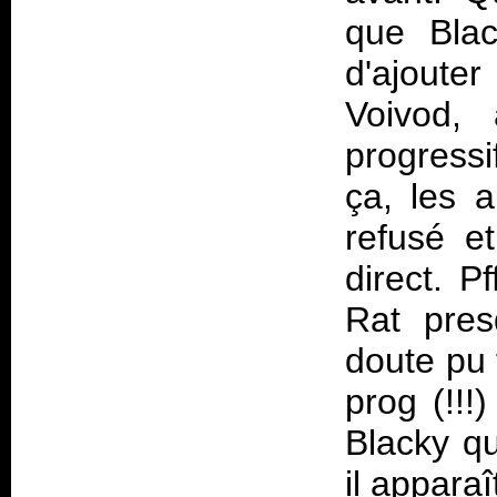
que Blac
d'ajoute
Voivod,
progressi
ça, les 
refusé et
direct. P
Rat pres
doute pu 
prog (!!!
Blacky qu