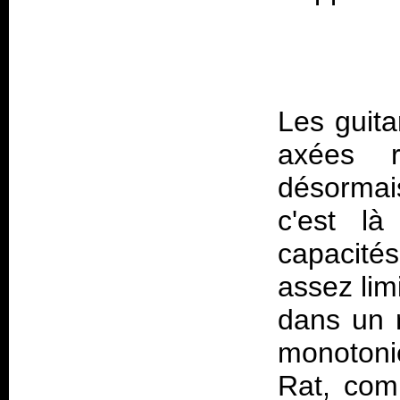
Les guita
axées r
désormais
c'est l
capacité
assez lim
dans un r
monotoni
Rat
, com