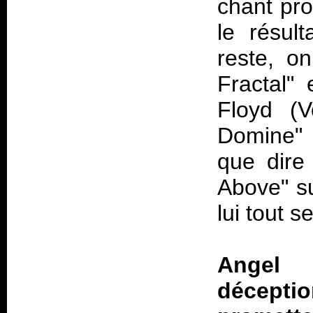
chant pro
le résul
reste, o
Fractal" 
Floyd (V
Domine" e
que dire
Above" s
lui tout s
Angel 
décepti