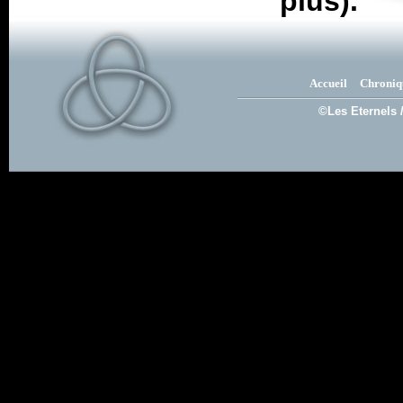
plus).
Accueil
Chroniq
©Les Eternels 