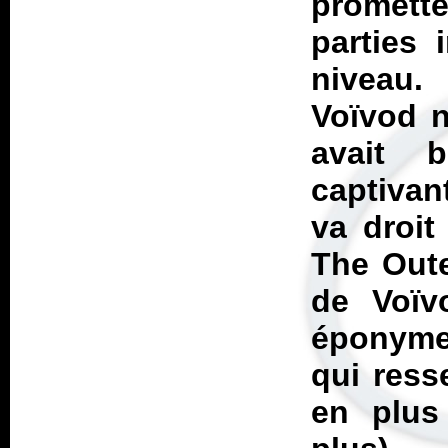
promett
parties 
niveau. 
Voïvod n
avait 
captivan
va droit
The Oute
de Voïv
éponyme
qui res
en plus