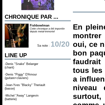
CHRONIQUE PAR ...
En plein
Fishbowlman
Cette chronique a été importée
depuis metal-immortel
montrer 
10/20
oui, ce n
Sa note :
bon paqu
LINE UP
faudrait
-Denis "Snake" Belanger
(chant)
tous les
-Denis "Piggy" D'Amour
a influe
(guitare+claviers)
-Jean-Yves "Blacky" Theriault
niveau 
(basse)
surtout,
-Michel "Away" Langevin
(batterie)