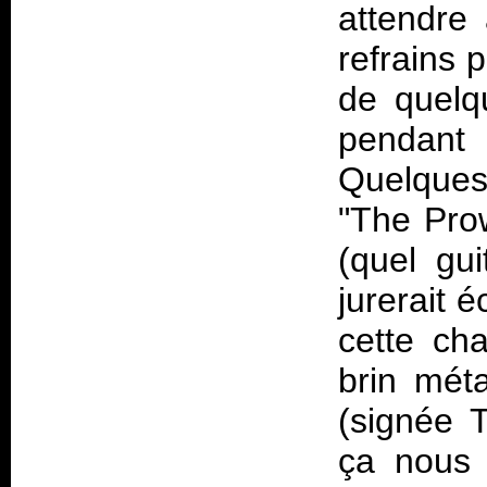
attendre
refrains 
de quelq
pendant
Quelques 
"The Prow
(quel gui
jurerait 
cette ch
brin méta
(signée T
ça nous 