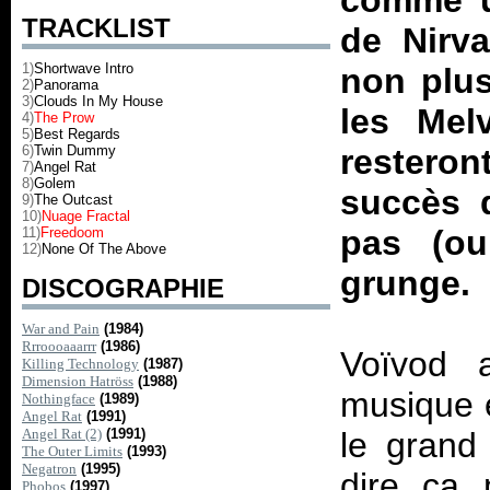
comme un
TRACKLIST
de Nirva
1)
Shortwave Intro
non plus
2)
Panorama
3)
Clouds In My House
les Mel
4)
The Prow
5)
Best Regards
6)
Twin Dummy
restero
7)
Angel Rat
8)
Golem
succès d
9)
The Outcast
10)
Nuage Fractal
pas (ou
11)
Freedoom
12)
None Of The Above
grunge.
DISCOGRAPHIE
War and Pain
(1984)
Rrroooaaarrr
(1986)
Voïvod 
Killing Technology
(1987)
Dimension Hatröss
(1988)
musique e
Nothingface
(1989)
Angel Rat
(1991)
Angel Rat (2)
(1991)
le grand 
The Outer Limits
(1993)
Negatron
(1995)
dire ça 
Phobos
(1997)