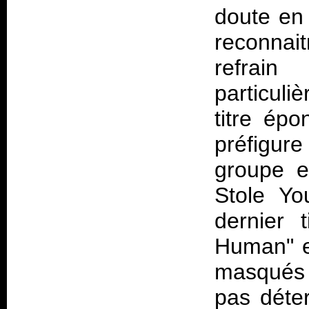
doute en 
reconnai
refrai
particuli
titre épo
préfigur
groupe ef
Stole Yo
dernier 
Human" e
masqués 
pas déte