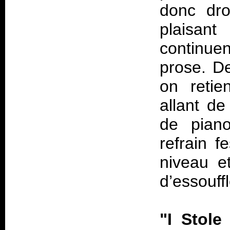
donc dro
plaisan
continue
prose. D
on retie
allant de
de pian
refrain f
niveau e
d’essouff
"I Stole