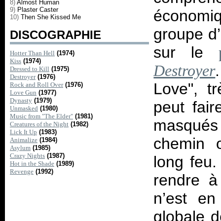
8)
Almost Human
9)
Plaster Caster
économiq
10)
Then She Kissed Me
groupe d’
DISCOGRAPHIE
sur le
Hotter Than Hell
(1974)
Kiss
(1974)
Destroyer
Dressed to Kill
(1975)
Destroyer
(1976)
Love", t
Rock and Roll Over
(1976)
Love Gun
(1977)
Dynasty
(1979)
peut fai
Unmasked
(1980)
Music from "The Elder"
(1981)
masqués 
Creatures of the Night
(1982)
Lick It Up
(1983)
chemin 
Animalize
(1984)
Asylum
(1985)
Crazy Nights
(1987)
long feu.
Hot in the Shade
(1989)
Revenge
(1992)
rendre à
n’est en
globale 