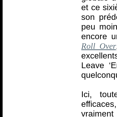
et ce six
son préd
peu moin
encore u
Roll Over
excellen
Leave ‘E
quelconq
Ici, tou
efficace
vraiment