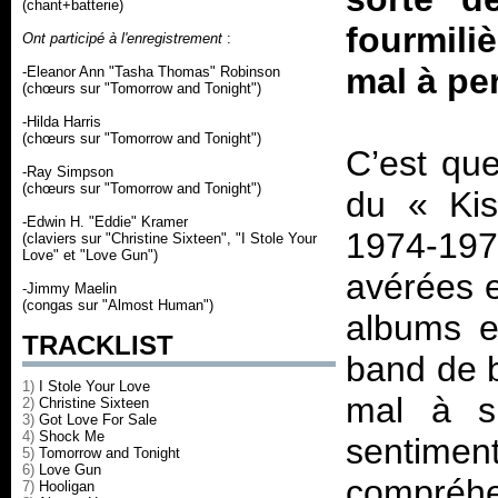
(chant+batterie)
fourmili
Ont participé à l'enregistrement
:
mal à p
-Eleanor Ann "Tasha Thomas" Robinson
(chœurs sur "Tomorrow and Tonight")
-Hilda Harris
(chœurs sur "Tomorrow and Tonight")
C’est que
-Ray Simpson
(chœurs sur "Tomorrow and Tonight")
du «
Ki
-Edwin H. "Eddie" Kramer
1974-19
(claviers sur "Christine Sixteen", "I Stole Your
Love" et "Love Gun")
avérées e
-Jimmy Maelin
(congas sur "Almost Human")
albums 
TRACKLIST
band de b
1)
I Stole Your Love
mal à su
2)
Christine Sixteen
3)
Got Love For Sale
4)
Shock Me
sentimen
5)
Tomorrow and Tonight
6)
Love Gun
compréh
7)
Hooligan