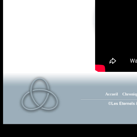
Accueil
Chroniq
©Les Eternels 