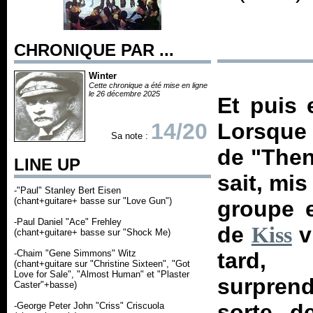
CHRONIQUE PAR ...
Winter
Cette chronique a été mise en ligne
le 26 décembre 2025
Et puis 
14/20
Lorsque 
Sa note :
de "Then
LINE UP
sait, mis
-"Paul" Stanley Bert Eisen
(chant+guitare+ basse sur "Love Gun")
groupe 
-Paul Daniel "Ace" Frehley
de
v
Kiss
(chant+guitare+ basse sur "Shock Me)
-Chaim "Gene Simmons" Witz
tard, 
(chant+guitare sur "Christine Sixteen", "Got
Love for Sale", "Almost Human" et "Plaster
surpren
Caster"+basse)
sorte d
-George Peter John "Criss" Criscuola