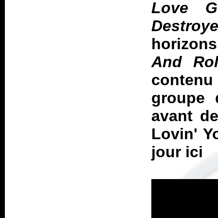
Love G
Destroy
horizons
And Ro
contenu 
groupe 
avant de
Lovin' Y
jour ici