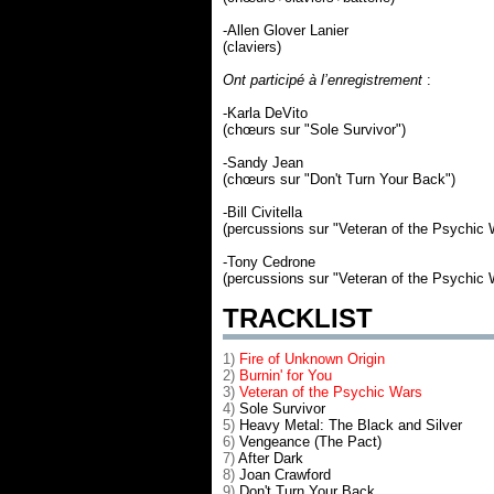
-Allen Glover Lanier
(claviers)
Ont participé à l’enregistrement
:
-Karla DeVito
(chœurs sur "Sole Survivor")
-Sandy Jean
(chœurs sur "Don't Turn Your Back")
-Bill Civitella
(percussions sur "Veteran of the Psychic 
-Tony Cedrone
(percussions sur "Veteran of the Psychic 
TRACKLIST
1)
Fire of Unknown Origin
2)
Burnin' for You
3)
Veteran of the Psychic Wars
4)
Sole Survivor
5)
Heavy Metal: The Black and Silver
6)
Vengeance (The Pact)
7)
After Dark
8)
Joan Crawford
9)
Don't Turn Your Back