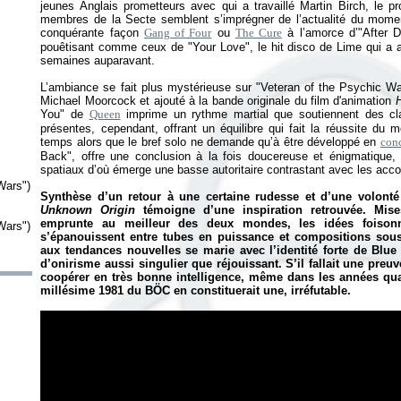
jeunes Anglais prometteurs avec qui a travaillé Martin Birch, le 
membres de la Secte semblent s’imprégner de l’actualité du mome
conquérante façon
Gang of Four
ou
The Cure
à l’amorce d’"After D
pouêtisant comme ceux de "Your Love", le hit disco de Lime qui a 
semaines auparavant.
L’ambiance se fait plus mystérieuse sur "Veteran of the Psychic Wars
Michael Moorcock et ajouté à la bande originale du film d'animation
You" de
Queen
imprime un rythme martial que soutiennent des clav
présentes, cependant, offrant un équilibre qui fait la réussite du
temps alors que le bref solo ne demande qu’à être développé en
conc
Back", offre une conclusion à la fois doucereuse et énigmatique,
spatiaux d’où émerge une basse autoritaire contrastant avec les accor
Wars")
Synthèse d’un retour à une certaine rudesse et d’une volont
Unknown Origin
témoigne d’une inspiration retrouvée. Mis
emprunte au meilleur des deux mondes, les idées foison
Wars")
s’épanouissent entre tubes en puissance et compositions sous 
aux tendances nouvelles se marie avec l’identité forte de Blue
d’onirisme aussi singulier que réjouissant. S’il fallait une preu
coopérer en très bonne intelligence, même dans les années quat
millésime 1981 du BÖC en constituerait une, irréfutable.