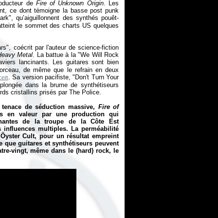
producteur de
Fire of Unknown Origin
. Les
nt, ce dont témoigne la basse post punk
ark", qu’aiguillonnent des synthés pouêt-
atteint le sommet des charts US quelques
", coécrit par l'auteur de science-fiction
Heavy Metal
. La battue à la "We Will Rock
iers lancinants. Les guitares sont bien
 morceau, de même que le refrain en deux
ert
. Sa version pacifiste, "Don't Turn Your
 plongée dans la brume de synthétiseurs
ds cristallins prisés par The Police.
é tenace de séduction massive,
Fire of
es en valeur par une production qui
nantes de la troupe de la Côte Est
influences multiples. La perméabilité
 Öyster Cult, pour un résultat empreint
ve que guitares et synthétiseurs peuvent
re-vingt, même dans le (hard) rock, le