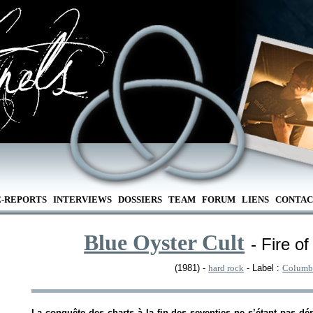
E-REPORTS
INTERVIEWS
DOSSIERS
TEAM
FORUM
LIENS
CONTAC
Blue Oyster Cult
- Fire o
(1981) -
hard rock
- Label :
Columb
La conquête des charts à la fin des seventies ne s’étant pas d