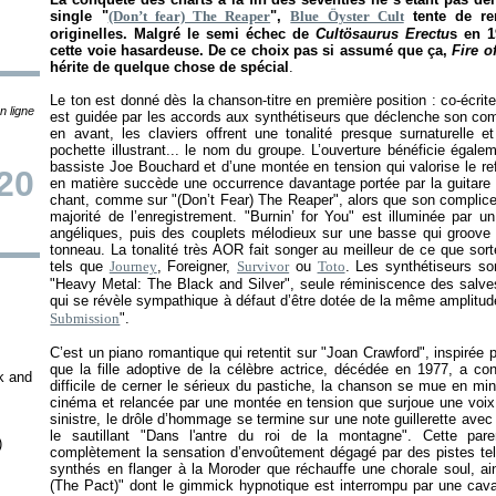
single "
(Don’t fear) The Reaper
",
Blue Öyster Cult
tente de re
originelles. Malgré le semi échec de
Cultösaurus Erectu
s en 1
cette voie hasardeuse. De ce choix pas si assumé que ça,
Fire 
hérite de quelque chose de spécial
.
Le ton est donné dès la chanson-titre en première position : co-écrit
n ligne
est guidée par les accords aux synthétiseurs que déclenche son com
en avant, les claviers offrent une tonalité presque surnaturelle e
pochette illustrant... le nom du groupe. L’ouverture bénéficie égal
bassiste Joe Bouchard et d’une montée en tension qui valorise le re
20
en matière succède une occurrence davantage portée par la guitar
chant, comme sur "(Don’t Fear) The Reaper", alors que son complice E
majorité de l’enregistrement. "Burnin’ for You" est illuminée par 
angéliques, puis des couplets mélodieux sur une basse qui groove
tonneau. La tonalité très AOR fait songer au meilleur de ce que sor
tels que
Journey
, Foreigner,
Survivor
ou
Toto
. Les synthétiseurs so
"Heavy Metal: The Black and Silver", seule réminiscence des salve
qui se révèle sympathique à défaut d’être dotée de la même amplitud
Submission
".
C’est un piano romantique qui retentit sur "Joan Crawford", inspirée pa
que la fille adoptive de la célèbre actrice, décédée en 1977, a co
k and
difficile de cerner le sérieux du pastiche, la chanson se mue en mi
cinéma et relancée par une montée en tension que surjoue une voix
sinistre, le drôle d’hommage se termine sur une note guillerette avec
le sautillant "Dans l'antre du roi de la montagne". Cette par
)
complètement la sensation d’envoûtement dégagé par des pistes tel
synthés en flanger à la Moroder que réchauffe une chorale soul, ai
(The Pact)" dont le gimmick hypnotique est interrompu par une cava