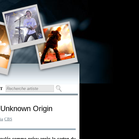
T
f Unknown Origin
ia
CBS
éroulée comme prévu après le carton du