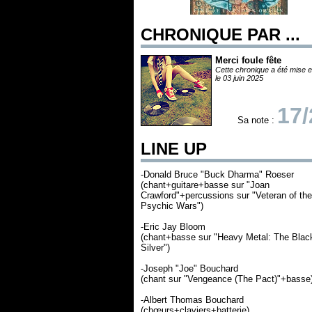
CHRONIQUE PAR ...
Merci foule fête
Cette chronique a été mise e
le 03 juin 2025
17/
Sa note :
LINE UP
-Donald Bruce "Buck Dharma" Roeser
(chant+guitare+basse sur "Joan
Crawford"+percussions sur "Veteran of the
Psychic Wars")
-Eric Jay Bloom
(chant+basse sur "Heavy Metal: The Blac
Silver")
-Joseph "Joe" Bouchard
(chant sur "Vengeance (The Pact)"+basse
-Albert Thomas Bouchard
(chœurs+claviers+batterie)