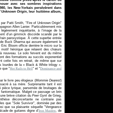
nouer avec ses sombres inspirations
980, les New-Yorkais persévèrent dans
of Unknown Origin
, leur huitième album,
e par Patti Smith, "Fire of Unknown Origin"
pagnon Allen Lanier. Particulièrement mis
t légèrement inquiétante, à l’image de la
ement d’un gimmick discoïde scandé par le
frain paroxystique. À cette superbe entrée
e de Buck Dharma qui assure également le
ric Bloom officie derrière le micro sur la
un motif héroïque que relaient des chœurs
 à nouveau. Le solo fervent est du même
tent des formations au succès exponentiel
nt cette fois en retrait, de même que sur
s lourdes de la «
Black & White trilogy
»,
e que "
Hot Rails to Hell
" et "
Dominance and
r le livre peu élogieux (
Mommie Dearest
)
nsacré à sa mère. Surprenante tant il est
ni pièce lyrique, parsemée de bruitages de
 fantomatique. Malgré ce passage un brin
 une brève citation du
Peer Gynt
de Grieg,
enthèse déconcertante ne contrarie pas
les que "Sole Survivor", dominée par des
nsi que sa plaisante séquelle "Vengeance
lcade de guitares digne d’
Iron Maiden
, de