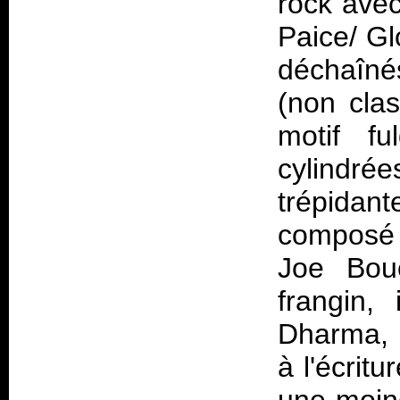
rock ave
Paice/ G
déchaînés
(non clas
motif fu
cylindr
trépidant
composé p
Joe Bou
frangin,
Dharma, l
à l'écritu