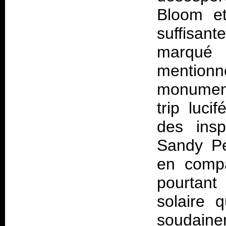
Bloom et
suffisant
marqué
mentionn
monument
trip luci
des insp
Sandy Pe
en compa
pourtan
solaire q
soudaine