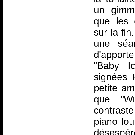
un gimmi
que les 
sur la fi
une séa
d'apport
"Baby I
signées 
petite am
que "Wi
contrast
piano lou
désespér