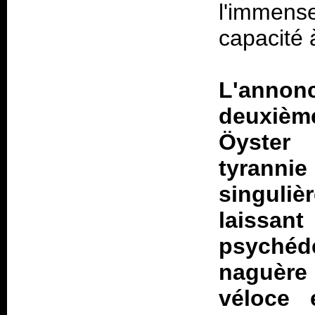
l'immense
capacité 
L'annon
deuxième
Öyster 
tyranni
singuliè
laissan
psychéd
naguère 
véloce 