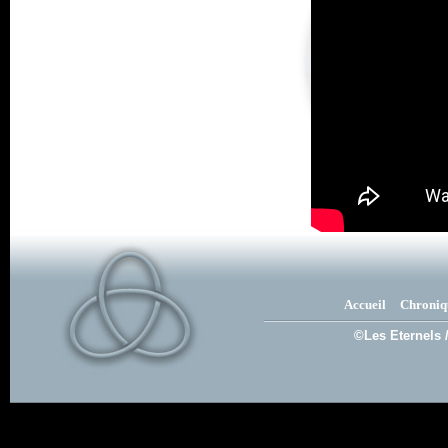
Accueil
Chroniq
©Les Eternels 