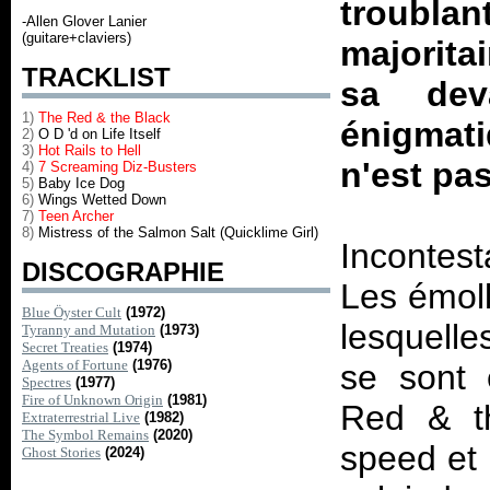
troub
-Allen Glover Lanier
(guitare+claviers)
majoritai
TRACKLIST
sa dev
1)
The Red & the Black
énigmat
2)
O D 'd on Life Itself
3)
Hot Rails to Hell
n'est pas
4)
7 Screaming Diz-Busters
5)
Baby Ice Dog
6)
Wings Wetted Down
7)
Teen Archer
8)
Mistress of the Salmon Salt (Quicklime Girl)
Incontest
DISCOGRAPHIE
Les émoll
Blue Öyster Cult
(1972)
lesquelle
Tyranny and Mutation
(1973)
Secret Treaties
(1974)
Agents of Fortune
(1976)
se sont 
Spectres
(1977)
Fire of Unknown Origin
(1981)
Red & th
Extraterrestrial Live
(1982)
The Symbol Remains
(2020)
speed et 
Ghost Stories
(2024)