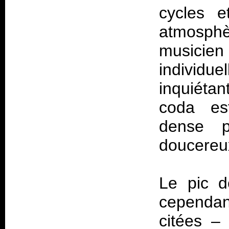
cycles e
atmosph
musicien
individ
inquiétan
coda es
dense 
doucereux
Le pic 
cependan
citées –