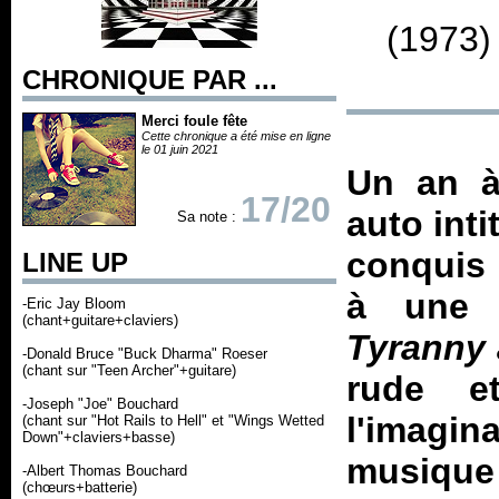
(1973)
CHRONIQUE PAR ...
Merci foule fête
Cette chronique a été mise en ligne
le 01 juin 2021
Un an à
17/20
auto inti
Sa note :
conquis 
LINE UP
à une n
-Eric Jay Bloom
(chant+guitare+claviers)
Tyranny 
-Donald Bruce "Buck Dharma" Roeser
(chant sur "Teen Archer"+guitare)
rude e
-Joseph "Joe" Bouchard
l'imagin
(chant sur "Hot Rails to Hell" et "Wings Wetted
Down"+claviers+basse)
musique 
-Albert Thomas Bouchard
(chœurs+batterie)