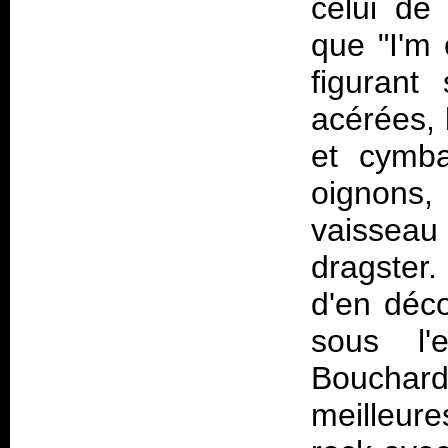
celui de 
que "I'm
figurant
acérées, 
et cymba
oignons,
vaissea
dragster.
d'en déco
sous l'
Bouchard,
meilleure