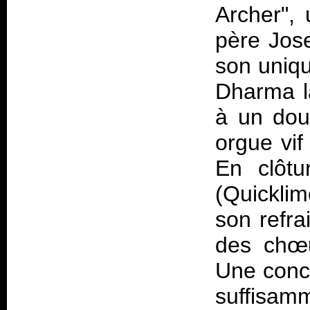
Archer", 
père Jose
son uniqu
Dharma la
à un dou
orgue vif
En clôtu
(Quicklim
son refra
des chœu
Une conc
suffisa