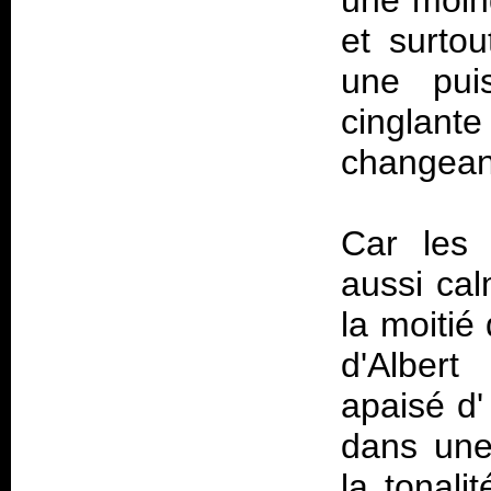
une moind
et surto
une pui
cinglante
changean
Car les 
aussi cal
la moitié 
d'Albert
apaisé d'
dans une 
la tonali